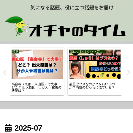
時事
気になるタレント・芸能人
ス
う
高台寺（京都・東山区）で火事！
趣里はブスなのか？かわいいの
パ
どこ？ 出火原因・けが人・被害の
か？両親のどっちに似ている？
SN
状況は？
は
2025-07