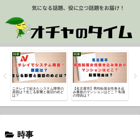
時事
時事
ス
理
ニチレイで起きたシステム障害の
【名古屋市】男性転落女性巻き込
【
原因は？生じる影響と復旧のめど
み事故のマンションはどこ？ 転落
村
は？
の理由は？
流
時事