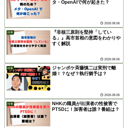
タ・OpenAIで何が起きた？
2026.08.06
『非核三原則を堅持「してい
時事
る」』高市首相の意図をわかりや
すく解説
2026.08.06
ジャンポケ斉藤慎二は実刑で離
時事
婚！？なぜ？執行猶予は？
2026.08.06
NHKの職員が出演者の性被害で
時事
PTSDに！加害者は誰？番組は？