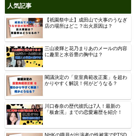
人気記事
【祇園祭中止】成田山で火事のうなぎ
店の場所はどこ？出火原因は？
三山凌輝と花乃まりあのメールの内容
に趣里と水谷豊の胸中は？
閣議決定の「皇室典範改正案」を超わ
かりやすく解説！何がどうなる？
川口春奈の歴代彼氏は7人！最新の
「板倉滉」までの恋愛遍歴を紹介！
NHKの職員が出演者の性被害でPTSD