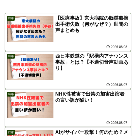
【医療事故】京大病院の脳腫瘍摘
時事
出手術失敗（何がなぜ？）世間の
声まとめも
2026.08.08
西日本鉄道の「駅構内アナウンス
時事
事故」とは？【不適切音声動画あ
り】
2026.08.07
NHK性被害で出禁の加害出演者
時事
の言い訳が酷い！
2026.08.07
AIがサイバー攻撃！何のため？メ
時事