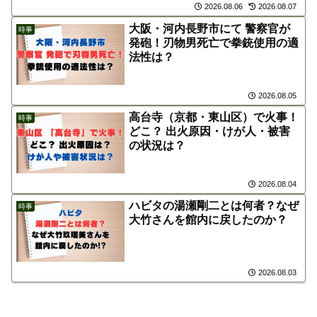
2026.08.06
2026.08.07
大阪・河内長野市にて 警察官が
時事
発砲！刃物男死亡で拳銃使用の適
法性は？
2026.08.05
高台寺（京都・東山区）で火事！
時事
どこ？ 出火原因・けが人・被害
の状況は？
2026.08.04
ハビタの湯瀬剛二とは何者？なぜ
時事
大竹さんを館内に戻したのか？
2026.08.03