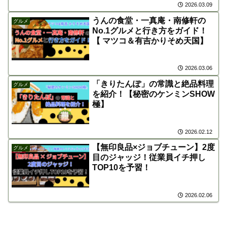
2026.03.09
うんの食堂・一真庵・南修軒の
グルメ
No.1グルメと行き方をガイド！
【 マツコ＆有吉かりそめ天国】
2026.03.06
「きりたんぽ」の常識と絶品料理
グルメ
を紹介！【秘密のケンミンSHOW
極】
2026.02.12
【無印良品×ジョブチューン】2度
グルメ
目のジャッジ！従業員イチ押し
TOP10を予習！
2026.02.06