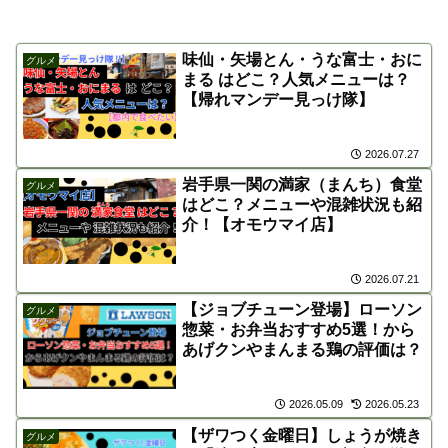
味仙・矢場とん・うな富士・おに
グルメ
まる はどこ？人気メニューは？
【帰れマンデー見っけ隊】
2026.07.27
岩手県一関の満家（まんち）食堂
グルメ
はどこ？メニューや混雑状況も紹
介！【オモウマイ店】
2026.07.21
【ジョブチューン登場】ローソン
グルメ
惣菜・お弁当おすすめ5選！から
あげクンやまんまる鶏の評価は？
2026.05.09
2026.05.23
【ザワつく金曜日】しょうが焼き
グルメ