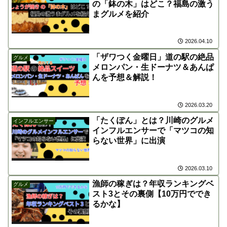
の「鉢の木」はどこ？福島の激う
まグルメを紹介
2026.04.10
「ザワつく金曜日」道の駅の絶品
グルメ
メロンパン・生ドーナツ＆あんぱ
んを予想＆解説！
2026.03.20
「たくぽん」とは？川崎のグルメ
インフルエンサー
インフルエンサーで「マツコの知
らない世界」に出演
2026.03.10
漁師の稼ぎは？年収ランキングベ
グルメ
スト3とその裏側【10万円ででき
るかな】