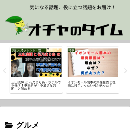
気になるタレント・芸能人
時事
ス
？
三山凌輝 と 花乃まりあ・ホテルで
イオンモール熊本の爆発原因と理
パ
不倫？！事務所が「不適切な判
由は何？いったい何があった？
SN
断」と認める！
は
グルメ