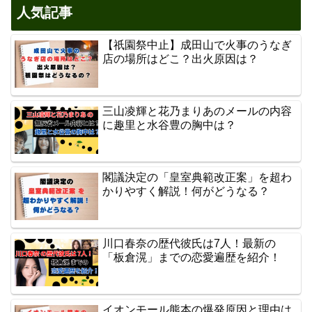
人気記事
【祇園祭中止】成田山で火事のうなぎ
店の場所はどこ？出火原因は？
三山凌輝と花乃まりあのメールの内容
に趣里と水谷豊の胸中は？
閣議決定の「皇室典範改正案」を超わ
かりやすく解説！何がどうなる？
川口春奈の歴代彼氏は7人！最新の
「板倉滉」までの恋愛遍歴を紹介！
イオンモール熊本の爆発原因と理由は