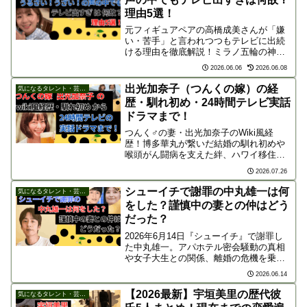
理由5選！
元フィギュアペアの高橋成美さんが「嫌
い・苦手」と言われつつもテレビに出続
ける理由を徹底解説！ミラノ五輪の神解
説や7か国語を操る知性など、テレビ局が
2026.06.06
2026.06.08
彼女を起用し続ける5つの理由と人気の秘
密に迫ります。
出光加奈子（つんくの嫁）の経
気になるタレント・芸能人
歴・馴れ初め・24時間テレビ実話
ドラマまで！
つんく♂の妻・出光加奈子のWiki風経
歴！博多華丸が繋いだ結婚の馴れ初めや
喉頭がん闘病を支えた絆、ハワイ移住の
現在まで解説。北川景子主演の2026年24
2026.07.26
時間テレビドラマ化でも話題の夫婦愛に
迫ります！
シューイチで謝罪の中丸雄一は何
気になるタレント・芸能人
をした？謹慎中の妻との仲はどう
だった？
2026年6月14日『シューイチ』で謝罪し
た中丸雄一。アパホテル密会騒動の真相
や女子大生との関係、離婚の危機を乗り
越えた妻・笹崎里菜との現在の夫婦仲、
2026.06.14
最新プロフィールを徹底解説します。
【2026最新】宇垣美里の歴代彼
気になるタレント・芸能人