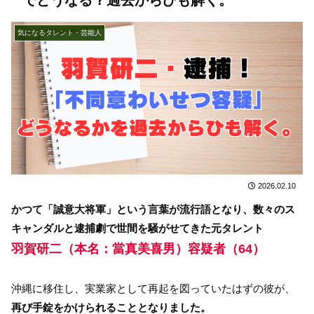
気になるタレント・芸能人
2026.02.10
かつて「誠意大将軍」という言葉が流行語となり、数々のス
キャンダルと逮捕劇で世間を騒がせてきた元タレント
羽賀研二（本名：當真美喜男）容疑者（64）
沖縄に移住し、実業家として再起を図っていたはずの彼が、
再び手錠をかけられることとなりました。