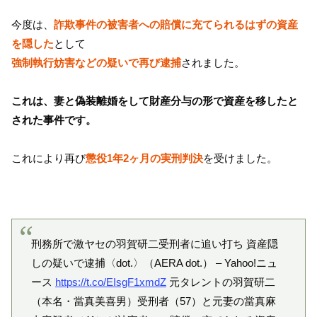
今度は、
詐欺事件の被害者への賠償に充てられるはずの資産
を隠した
として
強制執行妨害などの疑いで再び逮捕
されました。
これは、妻と偽装離婚をして財産分与の形で資産を移したと
された事件です。
これにより再び
懲役1年2ヶ月の
実刑判決
を受けました。
刑務所で激ヤセの羽賀研二受刑者に追い打ち 資産隠
しの疑いで逮捕〈dot.〉（AERA dot.） – Yahoo!ニュ
ース
https://t.co/EIsgF1xmdZ
元タレントの羽賀研二
（本名・當真美喜男）受刑者（57）と元妻の當真麻