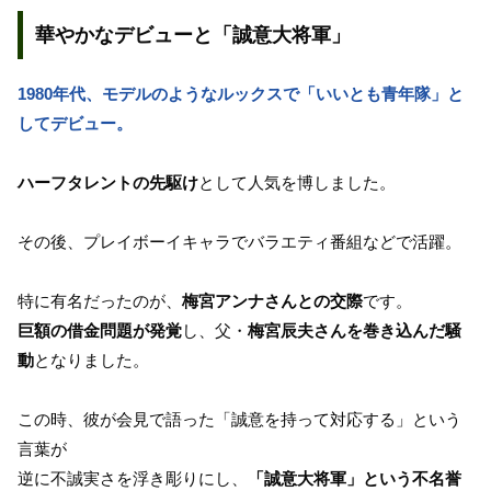
華やかなデビューと「誠意大将軍」
1980年代、モデルのようなルックスで「いいとも青年隊」と
してデビュー。
ハーフタレントの先駆け
として人気を博しました。
その後、プレイボーイキャラでバラエティ番組などで活躍。
特に有名だったのが、
梅宮アンナさんとの交際
です。
巨額の借金問題が発覚
し、父・
梅宮辰夫さんを巻き込んだ騒
動
となりました。
この時、彼が会見で語った「誠意を持って対応する」という
言葉が
逆に不誠実さを浮き彫りにし、
「誠意大将軍」という不名誉