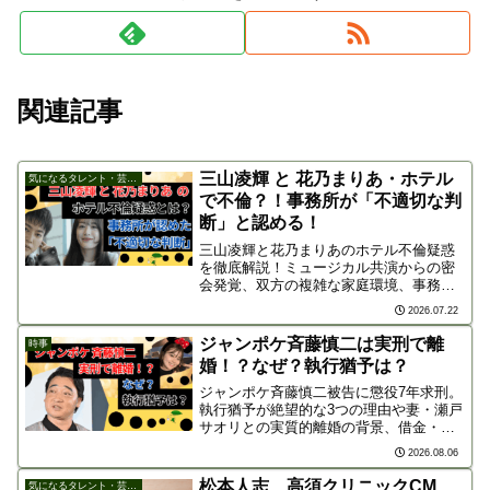
関連記事
三山凌輝 と 花乃まりあ・ホテル
気になるタレント・芸能人
で不倫？！事務所が「不適切な判
断」と認める！
三山凌輝と花乃まりあのホテル不倫疑惑
を徹底解説！ミュージカル共演からの密
会発覚、双方の複雑な家庭環境、事務所
の「不適切」承認の経緯、ネット上のリ
2026.07.22
アルな反応まで分かりやすくまとめてい
ます。
ジャンポケ斉藤慎二は実刑で離
時事
婚！？なぜ？執行猶予は？
ジャンポケ斉藤慎二被告に懲役7年求刑。
執行猶予が絶望的な3つの理由や妻・瀬戸
サオリとの実質的離婚の背景、借金・金
銭トラブルを徹底解説。運命の判決日11
2026.08.06
月16日を迎える彼の現在地に迫ります。
松本人志、高須クリニックCM
気になるタレント・芸能人