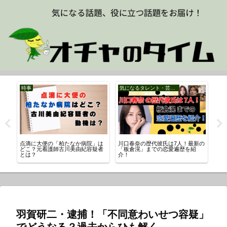
時事
気になるタレント・芸能人
時
点滴に大便の「柏たなか病院」は
川口春奈の歴代彼氏は7人！最新の
ニ
？
どこ？元看護師古川美由紀容疑者
「板倉滉」までの恋愛遍歴を紹
原
とは？
介！
は
羽賀研二・逮捕！「不同意わいせつ容疑」
でどうなる？過去からひも解く。