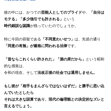
彼の中には、かつての
芸能人としてのプライド
や、
「自分は
モテる」「多少強引でも許される」
という
時代錯誤な認識
が残っていたのでしょうか。
特に今回の容疑である
「不同意わいせつ」
は、先述の通り
「同意の有無」が厳格に問われる法律
です。
「昔ならこれくらい許された」「酒の席だから」
という昭和
的な感覚は、
令和の現在、そして
法改正後の社会では通用しません。
もし彼が「相手もまんざらではないはずだ」と勝手に思い込
んでいたとしたら
それは大きな誤算であり、現代の倫理観との決定的なズレと
言えるでしょう。