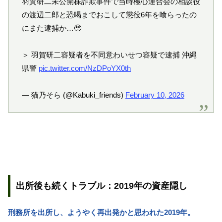
羽賀研二未公開株詐欺事件で当時極心連合会の相談役
の渡辺二郎と恐喝までおこして懲役6年を喰らったの
にまた逮捕か…🥹
＞ 羽賀研二容疑者を不同意わいせつ容疑で逮捕 沖縄
県警
pic.twitter.com/NzDPoYX0th
— 猫乃そら (@Kabuki_friends)
February 10, 2026
出所後も続くトラブル：2019年の資産隠し
刑務所を出所し、ようやく再出発かと思われた2019年。