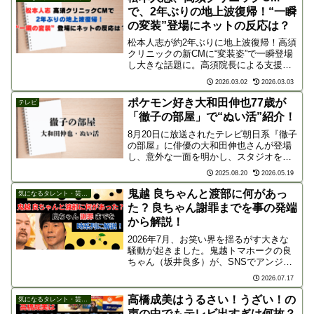
で、2年ぶりの地上波復帰！“一瞬
の変装”登場にネットの反応は？
松本人志が約2年ぶりに地上波復帰！高須
クリニックの新CMに“変装姿”で一瞬登場
し大きな話題に。高須院長による支援の
舞台裏や、放送までの壁、そして「地上
2026.03.02
2026.03.03
波にこだわるべきか？」といったネット
上の賛否両論の声を詳しく解説。お笑い
ポケモン好き大和田伸也77歳が
テレビ
界の帝王の現在地に迫ります。
「徹子の部屋」で“ぬい活”紹介！
8月20日に放送されたテレビ朝日系『徹子
の部屋』に俳優の大和田伸也さんが登場
し、意外な一面を明かし、スタジオを和
ませていたので、ご紹介します！黒柳徹
2025.08.20
2026.05.19
子さんと、ぬい撮り。#徹子の部屋 #ぬい
活 pic.twitter.com/JI9j5npq...
鬼越 良ちゃんと渡部に何があっ
気になるタレント・芸能人
た ? 良ちゃん謝罪までを事の発端
から解説！
2026年7月、お笑い界を揺るがす大きな
騒動が起きました。鬼越トマホークの良
ちゃん（坂井良多）が、SNSでアンジャ
ッシュの渡部建さんを「ゴミ」「クソ」
2026.07.17
と痛烈に批判したのです。一時は泥仕合
の様相を呈したこの騒動ですが、実は
高橋成美はうるさい！うざい！の
気になるタレント・芸能人
「制作会社の連絡不備...
声の中でもテレビ出すぎは何故？