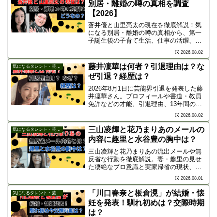
別居・離婚の噂の真相を調査
【2026】
蒼井優と山里亮太の現在を徹底解説！気
になる別居・離婚の噂の真相から、第一
子誕生後の子育て生活、仕事の活躍、夫
婦共通の「推し活」まで紹介します。噂
2026.08.02
を打ち消す夫婦の深い絆と仲良しエピソ
ードは必見です！
藤井凜華は何者？引退理由は？な
気になるタレント・芸能人
ぜ引退？経歴は？
2026年8月1日に芸能界引退を発表した藤
井凜華さん。プロフィールや書道・教員
免許などの才能、引退理由、13年間の経
歴、9月26日のラストイベントまで分かり
2026.08.02
やすく徹底解説します！
三山凌輝と花乃まりあのメールの
気になるタレント・芸能人
内容に趣里と水谷豊の胸中は？
三山凌輝と花乃まりあの流出メールや無
反省な行動を徹底解説。妻・趣里の見せ
た凄絶なプロ意識と実家帰省の現状、
父・水谷豊の悲痛な胸中と、ネット上で
2026.08.01
急増する「損切り」離婚推奨の声まで迫
ります。
「川口春奈と板倉滉」が結婚・懐
気になるタレント・芸能人
妊を発表！馴れ初めは？交際時期
は？