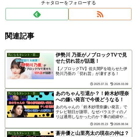
チャタローをフォローする
関連記事
伊勢川 乃亜がノブロックTVで見
気になるタレント・芸能人
せた切れ芸が話題！
【ノブロックTV】佐久間Pを唸らせた伊
勢川乃亜の「切れ芸」が凄すぎる！
2025.07.31
2026.03.09
あのちゃん引退か？！鈴木紗理奈
気になるタレント・芸能人
への嫌い発言で今後どうなる！
あのちゃんの「鈴木紗理奈嫌い発言」で
テレビ朝日が謝罪。なぜバラエティのノ
リは通用しなかったのか？事の経緯や
「嫌われ＝美味しい」の背景を解説し、
2026.05.23
2026.06.04
好感度低下などあのちゃんの今後の仕事
への影響について詳しく考察します。
蒼井優と山里亮太の現在の仲は？
気になるタレント・芸能人