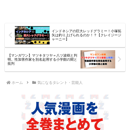
インドネシアの巨大レッドグラミー！小塚拓
矢は釣り上げられるのか！？【クレイジージ
ャーニー】
【マンガワン】マツキタツヤ＝八ツ波樹と判
明。性加害作家を別名起用する小学館の闇と
批判
ホーム
気になるタレント・芸能人