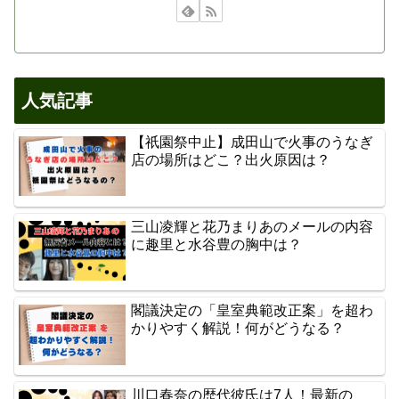
人気記事
【祇園祭中止】成田山で火事のうなぎ
店の場所はどこ？出火原因は？
三山凌輝と花乃まりあのメールの内容
に趣里と水谷豊の胸中は？
閣議決定の「皇室典範改正案」を超わ
かりやすく解説！何がどうなる？
川口春奈の歴代彼氏は7人！最新の