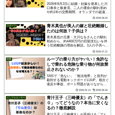
2026年8月2日に結婚・妊娠を発表した川
口春奈と板倉滉。二人の運命の馴れ初め
や約1年の交際期間、オランダでの超遠距
離恋愛エピソード、SNSで話題の直筆署
2026.08.03
名まで分かりやすく解説します！
青木真也が美人の嫁と壮絶離婚し
スポーツ
たのは何故？子供は？
青木真也の元妻・大川なをさんとの馴れ
初めから、約4400万円の巨額支払いを伴
う壮絶離婚の理由を解説。3人の子供への
思いや、1Kでの一人暮らし、2026年9月
2026.07.21
の朝倉未来戦など現在の姿に迫ります。
ループの乗り方がヤバい！免許な
時事
しで乗れる危険な乗り物が何故禁
止されないのか？
SNSで「危ない」「無法地帯」と批判が
殺到する電動キックボードLUUP。相次ぐ
違反や事故、ポート問題がありながら、
なぜ爆発的に増え続けるのか？免許不要
2026.02.13
2026.06.04
の規制緩和の裏に潜む政府との利権、巨
大資本の戦略など、知られざる普及の真
青汁王子（三崎優太）の「でんき
インフルエンサー
相を徹底解説します。
０」ってどうなの？本当に安くな
るの？徹底解説
青汁王子（三崎優太）が手掛ける「でん