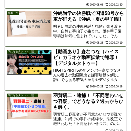
演した映画・短編映画・テレビドラマ・
2025.08.08
2026.02.25
CMを網羅的に解説します。
沖縄尚学の決勝戦で国道58号から
スポーツ
車が消える【沖縄・夏の甲子園】
明るい曲調の沖縄民謡と指笛が響き渡る
中、自然と手拍子が生まれ、阪神甲子園
球場は熱気に包まれていました。そんな
大声援を背に、沖縄尚学が夏の甲子園で
2025.08.23
2026.05.19
初の決勝戦が開催された日、沖縄の主要
道路である国道58号線から車が消えると
【動画あり】森なづな（ハイス
気になるタレント・芸能人
いう驚きの現象が話題と...
ピ）カラオケ動画拡散で謝罪！
【デジタルタトゥー】
HIGH SPIRITSの新メンバー森なづなさ
んの過去の動画流出と謝罪騒動を解説。
誰にでもある若気の至りやデジタルタト
ゥーの恐怖、そして運営が語った「本気
2026.05.21
2026.06.18
で変わろうとする姿勢」の大切さと今後
の活動への決意をまとめました。
羽賀研二・逮捕！「不同意わいせ
気になるタレント・芸能人
つ容疑」でどうなる？過去からひ
も解く。
羽賀研二容疑者が不同意わいせつ容疑で
逮捕。沖縄での事件の経緯や、法改正で
厳格化した「不同意わいせつ罪」のポイ
ントを解説します。「誠意大将軍」と呼
2026.02.10