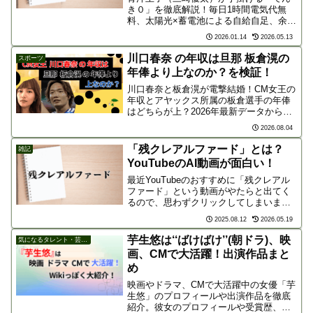
き０」を徹底解説！毎日1時間電気代無
料、太陽光×蓄電池による自給自足、余剰
電力の20年高値買取など、驚きの仕組み
2026.01.14
2026.05.13
を深掘りします。本当に安くなるのか、
メリット・デメリットや向いている人を
川口春奈 の年収は旦那 板倉滉の
スポーツ
分かりやすく紹介。
年俸より上なのか？を検証！
川口春奈と板倉滉が電撃結婚！CM女王の
年収とアヤックス所属の板倉選手の年俸
はどちらが上？2026年最新データから推
定8億〜10億円規模の経済圏と世帯年収、
2026.08.04
二人の経済力を徹底比較します！
「残クレアルファード」とは？
雑記
YouTubeのAI動画が面白い！
最近YouTubeのおすすめに「残クレアル
ファード」という動画がやたらと出てく
るので、思わずクリックしてしまいまし
た。見てみると、残クレで無理をしてア
2025.08.12
2026.05.19
ルファードを購入した家族を揶揄する内
容で、思わず「クスッ」と笑ってしまう
芋生悠は‘‘ばけばけ’’(朝ドラ)、映
気になるタレント・芸能人
ものでした。今回は...
画、CMで大活躍！出演作品まと
め
映画やドラマ、CMで大活躍中の女優「芋
生悠」のプロフィールや出演作品を徹底
紹介。彼女のプロフィールや受賞歴、出