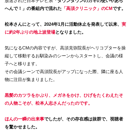
放送された日本テレビ系
「ダウンタウンのガキの使いやあら
へんで！」の番組内で流れた
「高須クリニック」のCM
です。
松本さんにとって、2024年1月に活動休止を発表して以来、
実
に約2年ぶりの地上波登場
となりました。
気になるCMの内容ですが、高須克弥院長がヘリコプターを操
縦して移動するお馴染みのシーンからスタートし、会議の様
子へと移ります。
その会議シーンで高須院長がアップになった際、隣に座る人
物に注目が集まりました。
黒髪のカツラをかぶり、メガネをかけ、ひげをたくわえたそ
の人物こそが、松本人志さんだったのです。
ほんの一瞬の出来事
でしたが、その存在感は抜群で、視聴者
を驚かせました。