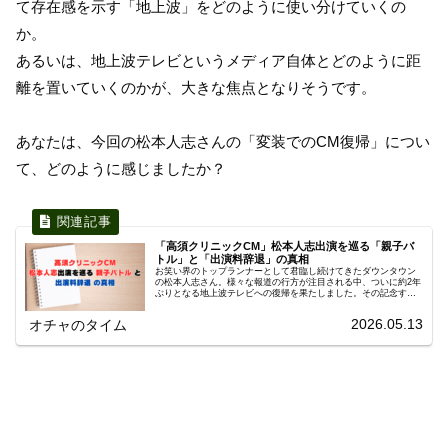
て存在感を示す「地上波」をどのように使い分けていくの
か。
あるいは、地上波テレビというメディア自体とどのように距
離を置いていくのかが、大きな焦点となりそうです。
あなたは、今回の松本人志さんの「変装でのCM復帰」につい
て、どのように感じましたか？
「高須クリニックCM」松本人志出演を巡る「親子バ
トル」と「出演料辞退」の真相
お笑い界のトップランナーとして君臨し続けてきたダウンタウン
の松本人志さん。様々な報道の行方が注目される中、ついに約2年
ぶりとなる地上波テレビへの復帰を果たしました。その記念すべ
き復帰の舞台となったのが、なんと美容医療界の雄「高須クリニ
ックのCM」だったのです。このニュースだけでも世間を大きく揺
2026.05.13
オチャのタイム
るがす特大のトピックですが、今回の騒動は単なる「大物芸人の
電撃復帰劇」という枠には収まりませんでした。なんと、この松
本人志さんの起用を巡って、高須クリニックの統括院長である高
須克弥氏と、その息子であり名古屋...