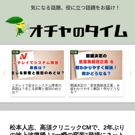
時事
時事
時
は
ニチレイで起きたシステム障害の
閣議決定の「皇室典範改正案」を
【
者
原因は？生じる影響と復旧のめど
超わかりやすく解説！何がどうな
み事
は？
る？
の
松本人志、高須クリニックCMで、2年ぶり
の地上波復帰！“一瞬の変装”登場にネット