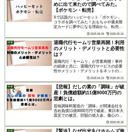
めに出て来たので調べてみた。
【ポケモン・転売】
Xで話題のハッピーセット「ポケモン」
コラボを調べてみた！おもちゃや週末限
定カードに夢中になる理由から、転売や
食品ロスの問題、マクドナルドとメルカ
2025.08.09
2026.05.19
リの対策まで、気になったことをまとめ
てみました。
退職代行モームリ営業再開！利用
時事
のメリット・デメリットと必要性
は？
退職代行「モームリ」が営業再開！事件
の経緯と共に、退職代行サービスの必要
性やメリット・デメリットをネットの声
を交えて徹底解説します。非弁行為のリ
2026.04.23
2026.05.13
スク、再就職への影響など、利用前に知
っておくべき注意点と失敗しない選び方
【悲報】だしの素の「調味」が破
時事
をまとめました。
産！負債総額約11億9000万円の
悲劇とは。
旨味調味料製造の「調味」が関連会社を
含め負債11億9000万円で破産。東日本大
震災での被災、巨額の借入金、傷心のな
か訪れた創業者の死去という「3つの悲
2026.06.18
劇」の連鎖と、水産業界や地域経済への
深刻な影響を解説。
【緊迫】なぜ出光丸はホルムズ海
時事