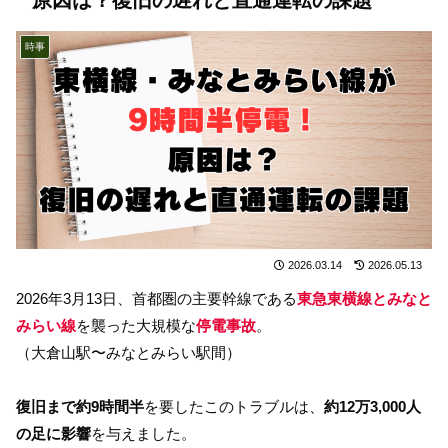
時事
2026.03.14
2026.05.13
2026年3月13日、首都圏の主要幹線である
東急東横線とみなと
みらい線
を襲った大規模な
停電事故
。
（大倉山駅〜みなとみらい駅間）
復旧まで約9時間半
を要したこのトラブルは、
約12万3,000人
の足に影響
を与えました。