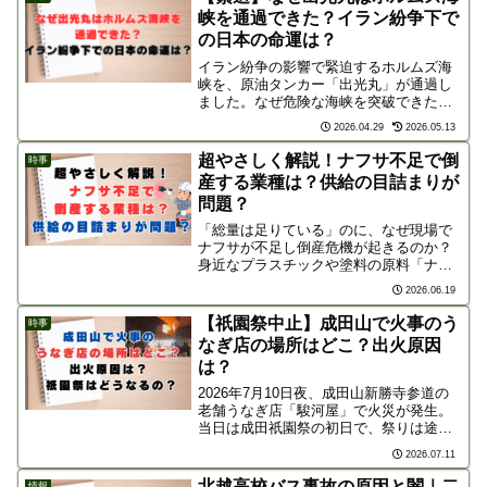
峡を通過できた？イラン紛争下で
の日本の命運は？
イラン紛争の影響で緊迫するホルムズ海
峡を、原油タンカー「出光丸」が通過し
ました。なぜ危険な海峡を突破できたの
か？日本関連で紛争後初となるこの快挙
2026.04.29
2026.05.13
が、ガソリン価格や日本のエネルギー供
給に与える影響、そしてネットの反応ま
超やさしく解説！ナフサ不足で倒
時事
で分かりやすく解説します。
産する業種は？供給の目詰まりが
問題？
「総量は足りている」のに、なぜ現場で
ナフサが不足し倒産危機が起きるのか？
身近なプラスチックや塗料の原料「ナフ
サ」の基本から、供給網で起きる「目詰
2026.06.19
まり」の謎、打撃を受ける業種まで超や
さしく解説します。
【祇園祭中止】成田山で火事のう
時事
なぎ店の場所はどこ？出火原因
は？
2026年7月10日夜、成田山新勝寺参道の
老舗うなぎ店「駿河屋」で火災が発生。
当日は成田祇園祭の初日で、祭りは途中
打ち切り、翌日午前も中止に。出火原因
2026.07.11
や場所、100名以上の避難状況や被害を解
説。
北越高校バス事故の原因と闇｜二
情報