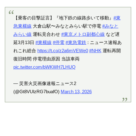
【乗客の目撃証言】『地下鉄の線路歩いて移動』
#東
急東横線
大倉山駅〜みなとみらい駅で停電
#みなと
みらい線
運転見合わせ
#東京メトロ副都心線
など遅
延3月13日
#東横線
#停電
#東急電鉄
: ニュース速報あ
れこれ総合
https://t.co/z2a6mVEWe0
#NHK
運転再開
復旧時間 停電理由原因 当該車両
pic.twitter.com/bWKWH7LHUQ
— 災害火災画像速報ニュース2
(@Gt8VUlzRG7buafO)
March 13, 2026