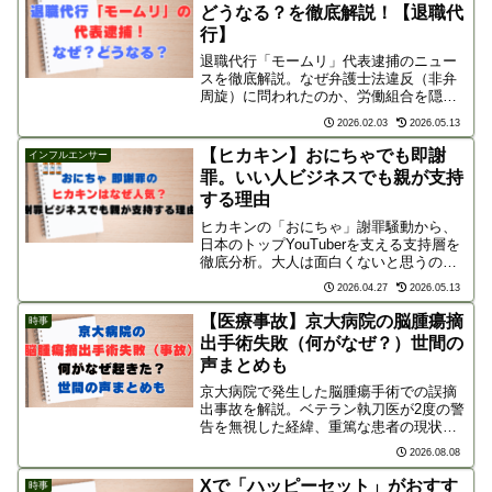
どうなる？を徹底解説！【退職代
行】
退職代行「モームリ」代表逮捕のニュー
スを徹底解説。なぜ弁護士法違反（非弁
周旋）に問われたのか、労働組合を隠れ
蓑にした巧妙なキックバックの手口や事
2026.02.03
2026.05.13
件の裏側をわかりやすく紐解きます。今
後の業界への影響や、利用者が注意すべ
【ヒカキン】おにちゃでも即謝
インフルエンサー
き点についても紹介します。
罪。いい人ビジネスでも親が支持
する理由
ヒカキンの「おにちゃ」謝罪騒動から、
日本のトップYouTuberを支える支持層を
徹底分析。大人は面白くないと思うのに
なぜ人気？みそきん等ビジネス成功の裏
2026.04.27
2026.05.13
にある「人畜無害感」と、ファミリー層
からの強固な支持、いい人キャラを続け
【医療事故】京大病院の脳腫瘍摘
時事
る大変さを解説。
出手術失敗（何がなぜ？）世間の
声まとめも
京大病院で発生した脳腫瘍手術での誤摘
出事故を解説。ベテラン執刀医が2度の警
告を無視した経緯、重篤な患者の現状、
専門家や世間のリアルな声まとめ、病院
2026.08.08
が抱える今後の課題と再発防止策を分か
りやすく紹介します。
Xで「ハッピーセット」がおすす
時事