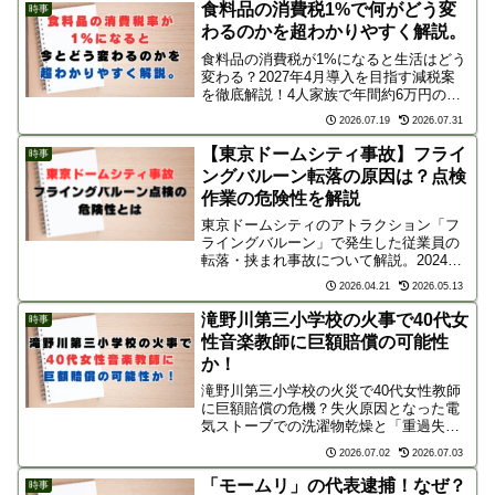
をお願いします。
食料品の消費税1%で何がどう変
時事
わるのかを超わかりやすく解説。
食料品の消費税が1%になると生活はどう
変わる？2027年4月導入を目指す減税案
を徹底解説！4人家族で年間約6万円の節
約効果や、なぜ0%じゃないのかという大
2026.07.19
2026.07.31
人の事情、生活への意外な混乱や注意点
も分かります。
【東京ドームシティ事故】フライ
時事
ングバルーン転落の原因は？点検
作業の危険性を解説
東京ドームシティのアトラクション「フ
ライングバルーン」で発生した従業員の
転落・挟まれ事故について解説。2024年
登場の高さ10mのタワー型遊具の特徴
2026.04.21
2026.05.13
や、高所・可動部を伴う点検作業に潜む
重大な危険性、事故原因の背景を詳しく
滝野川第三小学校の火事で40代女
時事
考察します。
性音楽教師に巨額賠償の可能性
か！
滝野川第三小学校の火災で40代女性教師
に巨額賠償の危機？失火原因となった電
気ストーブでの洗濯物乾燥と「重過失」
の判断基準、学校側の安全管理責任、数
2026.07.02
2026.07.03
億円規模とされる賠償金の内訳を分かり
やすく解説します。
「モームリ」の代表逮捕！なぜ？
時事