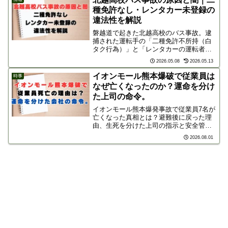
種免許なし・レンタカー未登録の
違法性を解説
磐越道で起きた北越高校のバス事故。逮
捕された運転手の「二種免許不所持（白
タク行為）」と「レンタカーの運転者未
登録」という2つの重大な問題点を徹底解
2026.05.08
2026.05.13
説。ネットの声も交えながら、コスト削
減を重視しすぎた部活動遠征の危険性と
イオンモール熊本爆破で従業員は
時事
課題に迫ります。
なぜ亡くなったのか？運命を分け
た上司の命令。
イオンモール熊本爆発事故で従業員7名が
亡くなった真相とは？避難後に戻った理
由、生死を分けた上司の指示と安全管理
の差、遺族が告発する企業の隠蔽体質ま
2026.08.01
で、災害時に人命を守るための教訓を詳
しく解説します。