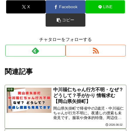
X
Facebook
LINE
コピー
チャタローをフォローする
関連記事
中川福仁ちゃん行方不明・なぜ？
時事
どうして？手がかり 情報求む
【岡山県矢掛町】
岡山県矢掛町で帰省中の2歳児・中川福仁
ちゃんが行方不明に。夜通しの捜索も未
発見です。服装や身体的特徴、周辺住民
へのお願い、情報提供先（井原警察署）
2026.08.02
を掲載。一刻も早い保護のため情報共有