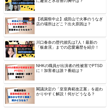
に趣里と水谷豊の胸中は？
【祇園祭中止】成田山で火事のうなぎ
店の場所はどこ？出火原因は？
川口春奈の歴代彼氏は7人！最新の
「板倉滉」までの恋愛遍歴を紹介！
NHKの職員が出演者の性被害でPTSD
に！加害者は誰？番組は？
閣議決定の「皇室典範改正案」を超わ
かりやすく解説！何がどうなる？