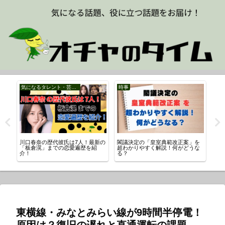
気になるタレント・芸能人
時事
時
の
川口春奈の歴代彼氏は7人！最新の
閣議決定の「皇室典範改正案」を
ニ
「板倉滉」までの恋愛遍歴を紹
超わかりやすく解説！何がどうな
原
介！
る？
は
東横線・みなとみらい線が9時間半停電！
原因は？復旧の遅れと直通運転の課題