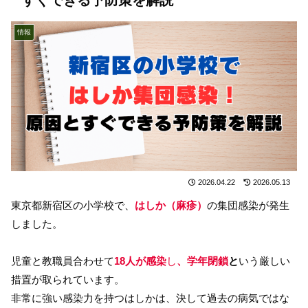
情報
2026.04.22
2026.05.13
東京都新宿区の小学校で、
はしか（麻疹）
の集団感染が発生
しました。
児童と教職員合わせて
18人が感染
し
、学年閉鎖
と
いう厳しい
措置が取られています。
非常に強い感染力を持つはしかは、決して過去の病気ではな