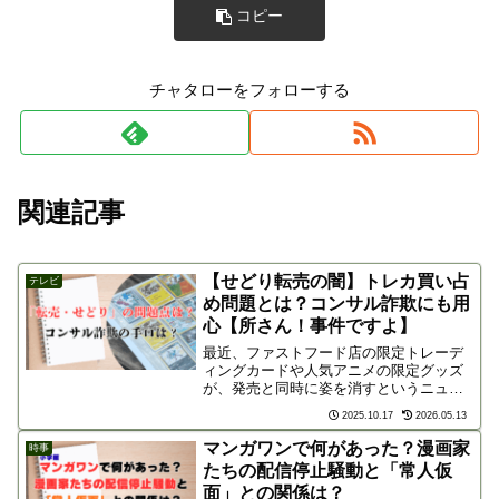
コピー
チャタローをフォローする
関連記事
【せどり転売の闇】トレカ買い占
テレビ
め問題とは？コンサル詐欺にも用
心【所さん！事件ですよ】
最近、ファストフード店の限定トレーデ
ィングカードや人気アニメの限定グッズ
が、発売と同時に姿を消すというニュー
スを目にしませんでしたか？ その裏に
2025.10.17
2026.05.13
は、常に「転売ヤー」の存在が囁かれま
す。今回は、2025年10月18日NHKで放送
マンガワンで何があった？漫画家
時事
の「所さん！事...
たちの配信停止騒動と「常人仮
面」との関係は？