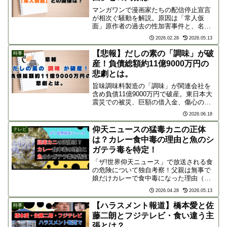
マンガワンで漫画家たちの配信停止宣言
が相次ぐ騒動を解説。原因は「常人仮
面」原作者の過去の性加害事件と、名義
を変えて起用した編集部の隠蔽体質への
2026.02.28
2026.05.13
不信感です。小学館の声明が不十分との
批判が集まる中、作家たちが抗議の声を
【悲報】だしの素の「調味」が破
時事
あげる経緯をまとめました。
産！負債総額約11億9000万円の
悲劇とは。
旨味調味料製造の「調味」が関連会社を
含め負債11億9000万円で破産。東日本大
震災での被災、巨額の借入金、傷心のな
か訪れた創業者の死去という「3つの悲
2026.06.18
劇」の連鎖と、水産業界や地域経済への
深刻な影響を解説。
仰天ニュースの猛毒カニの正体
テレビ
は？カレー食中毒の理由と魚のシ
ガテラ毒を特定！
「ザ!世界仰天ニュース」で放送される食
の危険について独自考察！父親は無事で
娘だけカレーで食中毒になった理由（ウ
ェルシュ菌）、スーパーの魚煮付けで起
2026.04.28
2026.05.13
きる味覚異常（シガテラ毒）、化学兵器
指定の猛毒カニ（サキシトキシン）の正
【ハラスメント報道】橋本愛と佐
時事
体を徹底解説します。
藤二朗とフジテレビ・食い違う主
張とは？