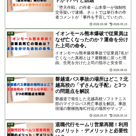
トがヤバイと話題
「堕天作戦」の作者・山本章一が強制性
交等疑いで逮捕。ネットでは単行本の作
者コメントが「事件を予言していたの
か」と物議を醸しています。力への執着
2026.03.08
2026.05.13
や倫理観の欠如など、作品の深みと思わ
れていた言葉に隠された加害者の精神性
イオンモール熊本爆破で従業員は
時事
を深掘りします。
なぜ亡くなったのか？運命を分け
た上司の命令。
イオンモール熊本爆発事故で従業員7名が
亡くなった真相とは？避難後に戻った理
由、生死を分けた上司の指示と安全管理
の差、遺族が告発する企業の隠蔽体質ま
2026.08.01
で、災害時に人命を守るための教訓を詳
しく解説します。
磐越道バス事故の場所はどこ？北
情報
越高校の「ずさんな手配」と3つ
の問題点を解説
磐越道で発生した北越高校ソフトテニス
部のマイクロバス死亡事故を解説。事故
現場の磐梯熱海IC付近の場所やマップ情
報、コスト削減による不適切なレンタカ
2026.05.07
2026.05.14
ー手配、素人ドライバーによる運転な
ど、背景にある深刻な問題点を分かりや
退職代行モームリ営業再開！利用
時事
すくまとめました。
のメリット・デメリットと必要性