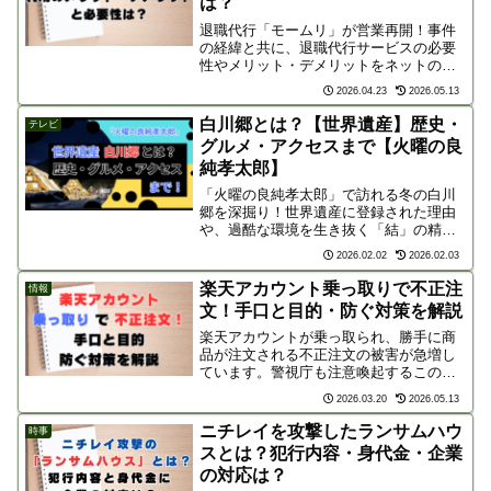
は？
退職代行「モームリ」が営業再開！事件
の経緯と共に、退職代行サービスの必要
性やメリット・デメリットをネットの声
を交えて徹底解説します。非弁行為のリ
2026.04.23
2026.05.13
スク、再就職への影響など、利用前に知
っておくべき注意点と失敗しない選び方
白川郷とは？【世界遺産】歴史・
テレビ
をまとめました。
グルメ・アクセスまで【火曜の良
純孝太郎】
「火曜の良純孝太郎」で訪れる冬の白川
郷を深掘り！世界遺産に登録された理由
や、過酷な環境を生き抜く「結」の精
神、養蚕などの歴史、絶品グルメまでご
2026.02.02
2026.02.03
紹介。石原良純＆小泉孝太郎コンビと巡
る“生きた世界遺産”の魅力を、番組の予
楽天アカウント乗っ取りで不正注
情報
習・復習としてチェック！
文！手口と目的・防ぐ対策を解説
楽天アカウントが乗っ取られ、勝手に商
品が注文される不正注文の被害が急増し
ています。警視庁も注意喚起するこの事
件、犯人の目的や巧妙な手口とは？被害
2026.03.20
2026.05.13
を未然に防ぐための具体的な対策を徹底
解説します。大切な個人情報を守るため
ニチレイを攻撃したランサムハウ
時事
に必見です。
スとは？犯行内容・身代金・企業
の対応は？