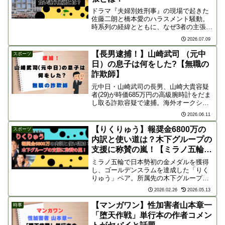
ドラマ『夫婦別姓刑事』の現場で起きた
佐藤二朗と橋本愛のハラスメント騒動。
時系列の経緯とともに、なぜ3者の主張が
食い違うのか、専門家の分析を交えて徹
2026.07.09
底解説。映像業界の課題と認識の乖離を
紐解きます。
【長男逮捕！】山崎武司 （元中
スポーツ
日）の息子は何をした?【無職の
詐欺師】
元中日・山崎武司の長男、山崎大貴容疑
者(29)が時価685万円の高級腕時計をだま
し取る詐欺容疑で逮捕。海外オークショ
ンを騙った手口や住所不定・職業不詳と
2026.06.11
なった驚きの経歴、父親のコメントを徹
底解説。
【りくりゅう】報奨金6800万の
スポーツ
内訳と使い道は？木下グループの
支援に称賛の嵐！【ミラノ五輪金
メダル】
ミラノ五輪で日本勢初の金メダルを獲得
し、ゴールデンスラムを達成した「りく
りゅう」ペア。所属先の木下グループか
ら贈られた報奨金6800万円の内訳や家族
2026.02.26
2026.05.13
への使い道を解説します。長年の支援に
対する称賛の声や、逆転劇の舞台裏、次
【マンガワン】性加害者山本章一
時事
世代への希望をまとめた感動の記録で
「堕天作戦」単行本の作者コメン
す。