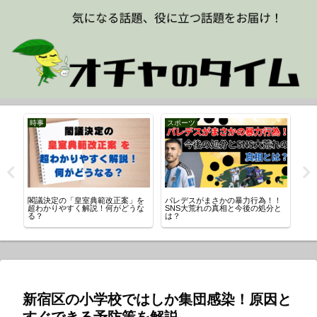
時事
スポーツ
ス
歴・
閣議決定の「皇室典範改正案」を
パレデスがまさかの暴力行為！！
田
査
超わかりやすく解説！何がどうな
SNS大荒れの真相と今後の処分と
ち
る？
は？
の
新宿区の小学校ではしか集団感染！原因と
すぐできる予防策を解説