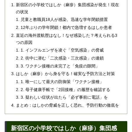
新宿区の小学校ではしか（麻疹）集団感染が発生！現在
の状況
児童と教職員18人が感染、迅速な学年閉鎖措置
12年ぶりの学年閉鎖！都内で急増するはしか患者
直近の海外渡航歴はなし！なぜ感染した？考えられる3
つの原因
1. インフルエンザを凌ぐ「空気感染」の脅威
2. 街中に潜む「二次感染・三次感染」の連鎖
3. ワクチン接種の未完了と「免疫の隙間」
はしか（麻疹）から身を守る！確実な予防方法と対策
1. 唯一にして最大の防御策「ワクチン接種」
2. 母子健康手帳で「2回接種」の履歴を確認する
3. 疑わしい症状が出たら「必ず事前に電話」を
まとめ：はしかの脅威を正しく恐れ、予防行動の徹底を
新宿区の小学校ではしか（麻疹）集団感