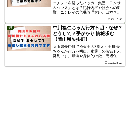
ニチレイを襲ったハッカー集団「ランサ
ムハウス」とは？犯行内容や社会への影
響、ニチレイの危機管理対応、日本企業
の身代金支払いの実態までわかりやすく
2026.07.22
解説します。
中川福仁ちゃん行方不明・なぜ？
時事
どうして？手がかり 情報求む
【岡山県矢掛町】
岡山県矢掛町で帰省中の2歳児・中川福仁
ちゃんが行方不明に。夜通しの捜索も未
発見です。服装や身体的特徴、周辺住民
へのお願い、情報提供先（井原警察署）
2026.08.02
を掲載。一刻も早い保護のため情報共有
をお願いします。