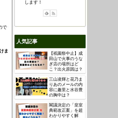
します！
ので
人気記事
けま
【祇園祭中止】成
田山で火事のうな
ぎ店の場所はど
こ？出火原因は？
三山凌輝と花乃ま
りあのメールの内
容に趣里と水谷豊
の胸中は？
閣議決定の「皇室
典範改正案」を超
わかりやすく解