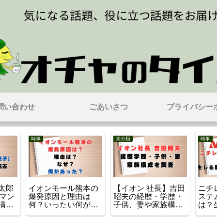
問い合わせ
ごあいさつ
プライバシー
時事
未分類
時事
太郎
イオンモール熊本の
【イオン 社長】吉田
ニチ
宅マン
爆発原因と理由は
昭夫の経歴・学歴・
ステ
清水
何？いったい何があ
子供、妻や家族構成
は？
子】
った？
を調査
旧の