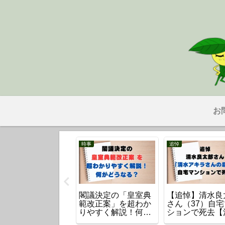
お
ポーツ
時事
追悼
レデスがまさかの
閣議決定の「皇室典
【追悼】清水良
力行為！！SNS大
範改正案」を超わか
さん（37）自
れの真相と今後の
りやすく解説！何が
ションで死去【
分とは？
どうなる？
アキラさんの息