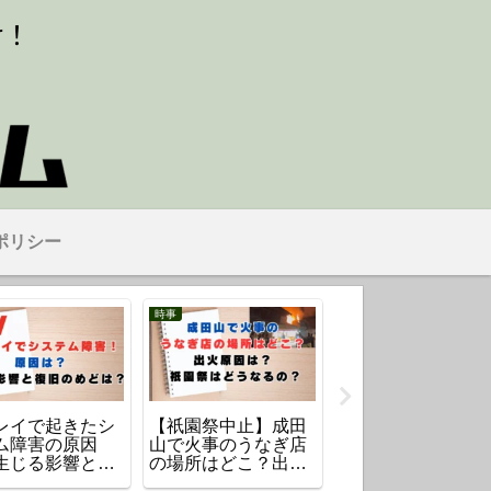
ポリシー
時事
気になるタレント・芸能人
レイで起きたシ
【祇園祭中止】成田
川口春奈の歴代彼
ム障害の原因
山で火事のうなぎ店
は7人！最新の「板
生じる影響と復
の場所はどこ？出火
倉滉」までの恋愛
めどは？
原因は？
歴を紹介！