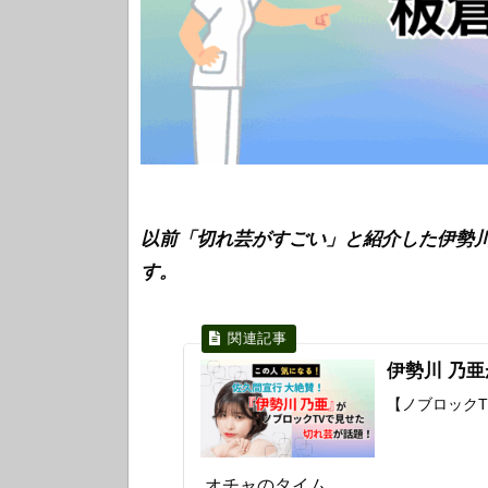
以前「切れ芸がすごい」と紹介した伊勢川
す。
伊勢川 乃
【ノブロック
オチャのタイム