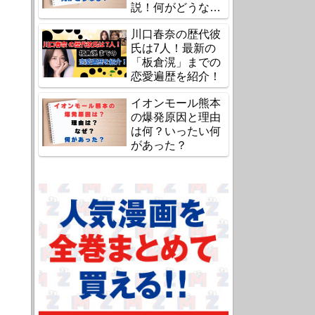
説！何がどうな
る？
川口春奈の歴代彼
氏は7人！最新の
「板倉滉」までの
恋愛遍歴を紹介！
イオンモール熊本
の爆発原因と理由
は何？いったい何
があった？