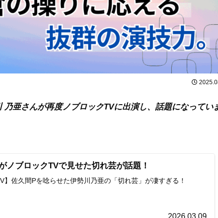
2025.0
 乃亜さんが再度ノブロックTVに出演し、話題になってい
亜がノブロックTVで見せた切れ芸が話題！
TV】佐久間Pを唸らせた伊勢川乃亜の「切れ芸」が凄すぎる！
2026.03.09