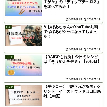
由が丘』の『ディップチュロス』
を調べてみた！
2025.09.05
2026.05.19
AIおばあちゃんのYouTube動画
雑記
でばばあがクセになってしまっ
た！
2025.09.04
2026.05.19
【DAIGOも台所】今日のレシピ
テレビ
は『そうめんチヂミ』【9月5日】
2025.09.03
2026.05.19
【午後ロー】『許されざる者』ク
テレビ
リント・イーストウッドは山田康
雄【声優】