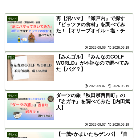
再【沼ハマ】『瀬戸内』で探す
テレビ
『ピッツァの食材』を調べてみ
た！【オリーブオイル・塩・チー
ズ】
2025.09.08
2026.05.19
【みんゴル】『みんなのGOLF
雑記
WORLD』が不評なので調べてみ
た【バグ？】
2025.09.07
2026.05.19
ダーツの旅『秋田県西目町』の
テレビ
『岩ガキ』を調べてみた【内田篤
人】
2025.09.07
2026.05.19
【一茂×かまいたちゲンバ】『自
テレビ