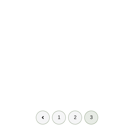
前
1
2
3
へ