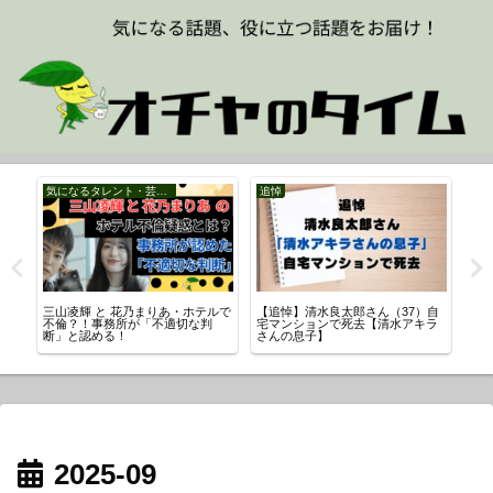
気になるタレント・芸能人
追悼
未
三山凌輝 と 花乃まりあ・ホテルで
【追悼】清水良太郎さん（37）自
【イ
不倫？！事務所が「不適切な判
宅マンションで死去【清水アキラ
学
断」と認める！
さんの息子】
2025-09