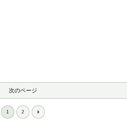
次のページ
次
1
2
へ