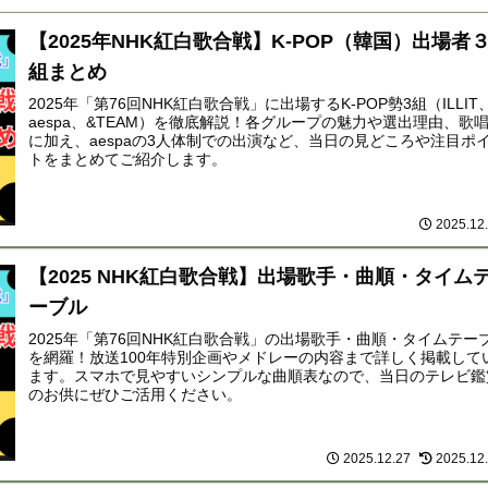
【2025年NHK紅白歌合戦】K-POP（韓国）出場者
組まとめ
2025年「第76回NHK紅白歌合戦」に出場するK-POP勢3組（ILLIT
aespa、&TEAM）を徹底解説！各グループの魅力や選出理由、歌
に加え、aespaの3人体制での出演など、当日の見どころや注目ポ
トをまとめてご紹介します。
2025.12
【2025 NHK紅白歌合戦】出場歌手・曲順・タイム
ーブル
2025年「第76回NHK紅白歌合戦」の出場歌手・曲順・タイムテー
を網羅！放送100年特別企画やメドレーの内容まで詳しく掲載して
ます。スマホで見やすいシンプルな曲順表なので、当日のテレビ鑑
のお供にぜひご活用ください。
2025.12.27
2025.12