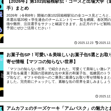
【2026年】第102回箱根駅伝・コースと出場大学（
手）まとめ
2026年（令和8年）開催の第102回箱根駅伝の全コース見どころと
本選出場20校＋学生連合のチームエントリー一覧を網羅。各区間
徴や難所、注目選手をサクッと確認できます。お正月のテレビ観戦
予習にぜひご活用ください！
2025.12.23
2025.12
お菓子缶SP！可愛い＆美味しいお菓子缶5選とお取
寄せ情報【マツコの知らない世界】
「マツコの知らない世界」で紹介された、可愛くて美味しい激レア
菓子缶を厳選！英国の芸術的な缶や末富の和菓子缶、低糖質のトラ
プ缶など、ギフトや自分へのご褒美に最適なお取り寄せ情報をまと
ました。完売前にチェックして、素敵な缶の世界を楽しみましょう
2025.12
アムカフェのチーズケーキ「アムバスク」の魅力と