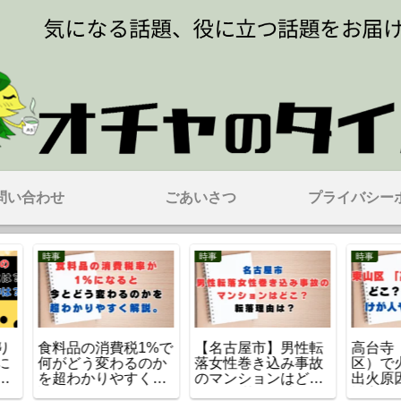
問い合わせ
ごあいさつ
プライバシー
時事
時事
時事
性転
高台寺（京都・東山
ニチレイで起きたシ
イオ
事故
区）で火事！どこ？
ステム障害の原因
爆発
ど
出火原因・けが人・
は？生じる影響と復
何？
由は？
被害の状況は？
旧のめどは？
った