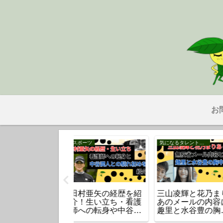
お
気になるタレント・芸能人
時事
時事
山凌輝と花乃まり
食料品の消費税1%で
【名古屋市】男
のメールの内容に
何がどう変わるのか
落女性巻き込み
里と水谷豊の胸中
を超わかりやすく解
のマンションは
？
説。
こ？ 転落の理