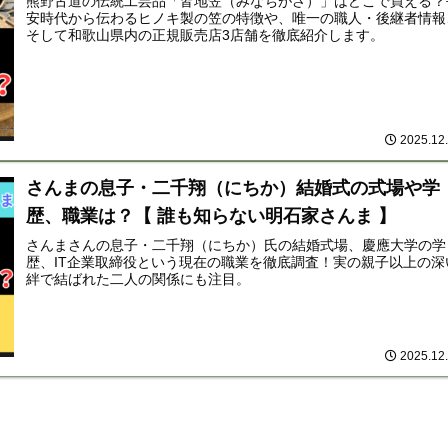
熊野古道の伝統工芸品「皆地笠（みなちがさ）」はどこで買える？
安時代から伝わるヒノキ製の笠の特徴や、唯一の職人・後継者情報
そして和歌山県内の正規販売店3店舗を徹底紹介します。
2025.12
さんまの息子・二千翔（にちか）結婚式の式場や学
歴、職業は？【 誰も知らない明石家さんま 】
さんまさんの息子・二千翔（にちか）氏の結婚式場、慶應大学の学
歴、IT企業取締役という現在の職業を徹底調査！実の親子以上の深
絆で結ばれた二人の関係にも注目。
2025.12