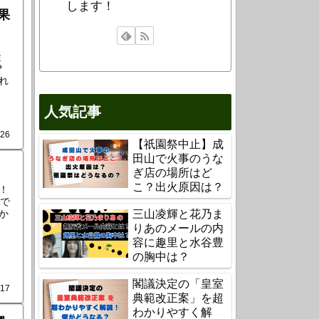
します！
果
凝
？
れ
人気記事
.26
【祇園祭中止】成
田山で火事のうな
！
ぎ店の場所はど
こ？出火原因は？
！
まで
三山凌輝と花乃ま
か
りあのメールの内
容に趣里と水谷豊
の胸中は？
閣議決定の「皇室
.17
典範改正案」を超
わかりやすく解