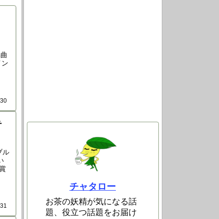
３
、
唱曲
イン
.30
テ
ブル
い
賞
チャタロー
お茶の妖精が気になる話
.31
題、役立つ話題をお届け