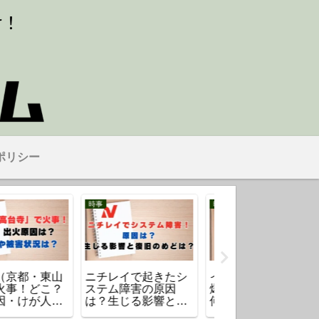
ポリシー
気になるタレント・芸能人
気になるタレント・芸能人
ンモール熊本の
さと島の会費の高さ
川口春奈の歴代彼
原因と理由は
に驚きの声？櫻井翔
は7人！最新の「板
いったい何があ
のFC会費との比較も
倉滉」までの恋愛
？
歴を紹介！