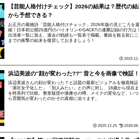
【芸能人格付けチェック】2026の結果は？歴代の結
から予想できる？
お正月の風物詩「芸能人格付けチェック」2026年版の見どころを
縮！日本初公開25億円のバイオリンやGACKTの連勝記録の行方は
出演者一覧に加え、過去の戦績も一覧表で掲載。番組を観る前にこ
までの衝撃の結末を復習しておきましょう！
2025.12
浜辺美波の″顔が変わった??″ 昔と今を画像で検証
浜辺美波さんの顔が変わった？と話題の最新ビジュアルを徹底検証
「港区女子化した」「別人みたい」との声に対し、18歳から現在
を時系列で比較。整形疑惑や激痩せの噂、メイクの変化など、いつ
ら雰囲気が変わったのかその真相に迫ります。
2025.12.25
2026.06