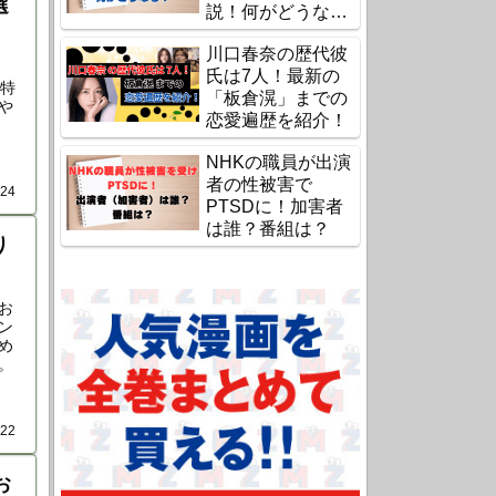
選
説！何がどうな
る？
川口春奈の歴代彼
、
氏は7人！最新の
の特
「板倉滉」までの
や
恋愛遍歴を紹介！
NHKの職員が出演
者の性被害で
.24
PTSDに！加害者
は誰？番組は？
り
お
ン
め
。
.22
お