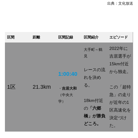
出典：文化放送
区間
距離
区間記録
区間紹介
エピソード
2022年に
大手町～鶴
吉居選手が
見
15km付近
レースの流
から独走。
1:00:40
れを決め
る。
1区
21.3km
この「超特
・
吉居大和
急」の走り
（中央大
18km付近
学）
が近年の1
の
「六郷
区高速化を
橋」が勝負
決定づけ
どころ。
た。