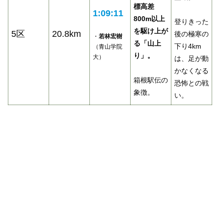
標高差
1:09:11
800m以上
登りきった
を駆け上が
5区
20.8km
後の極寒の
・
若林宏樹
る「山上
下り4km
（青山学院
り」。
大）
は、足が動
かなくなる
箱根駅伝の
恐怖との戦
象徴。
い。