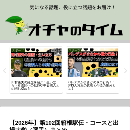
スポーツ
スポーツ
田村亜矢の経歴を紹介！生い立
パレデスがまさかの暴力行為！！
川口
真
ち・看護師への転身や中谷潤人と
SNS大荒れの真相と今後の処分と
「
の馴れ初めも！
は？
介
【2026年】第102回箱根駅伝・コースと出
場大学（選手）まとめ