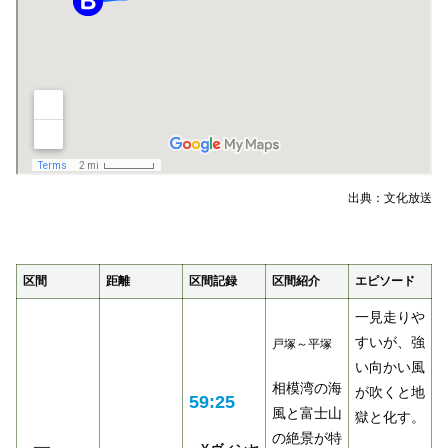
出典：文化放送
区間
距離
区間記録
区間紹介
エピソード
一見走りや
すいが、強
戸塚～平塚
い向かい風
相模湾の海
が吹くと地
59:25
風と富士山
獄と化す。
の絶景が特