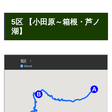
5区 【小田原～箱根・芦ノ
湖】