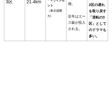
・
Y.ヴィンセ
3区
21.4km
徴。
2区の遅れ
ント
（東京国際
を取り戻す
大)
近年はエー
「逆転の3
ス級が投入
区」として
される。
のドラマも
多い。