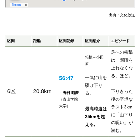
出典：文化放送
区間
距離
区間記録
区間紹介
エピソード
足への衝撃
箱根～小田
は「階段を
原
上れなくな
る」ほど。
56:47
一気に山を
駆け下り
6区
20.8km
下りきった
・
野村 昭夢
る。
後の平坦な
（青山学院
大学）
ラスト3km
最高時速は
に「山下り
25kmを超
の呪い」が
える。
潜む。