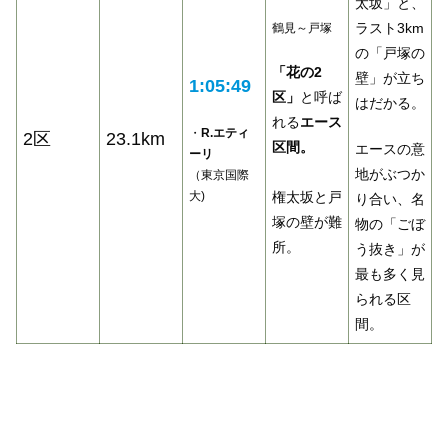
太坂」と、
ラスト3km
鶴見～戸塚
の「戸塚の
「花の2
壁」が立ち
1:05:49
区」
と呼ば
はだかる。
れる
エース
・
R.エティ
2区
23.1km
区間。
エースの意
ーリ
地がぶつか
（東京国際
大)
権太坂と戸
り合い、名
塚の壁が難
物の「ごぼ
所。
う抜き」が
最も多く見
られる区
間。