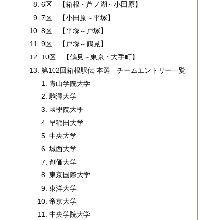
6区 【箱根・芦ノ湖～小田原】
7区 【小田原～平塚】
8区 【平塚～戸塚】
9区 【戸塚～鶴見】
10区 【鶴見～東京・大手町】
第102回箱根駅伝 本選 チームエントリー一覧
青山学院大学
駒澤大学
國學院大學
早稲田大学
中央大学
城西大学
創価大学
東京国際大学
東洋大学
帝京大学
中央学院大学