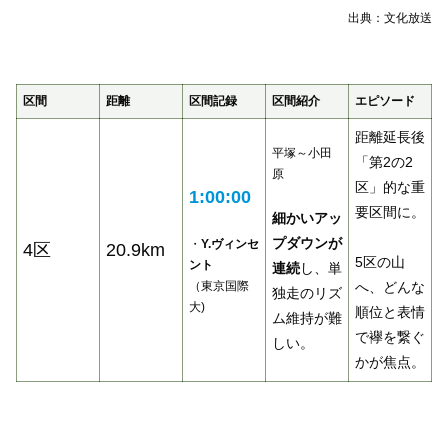
出典：文化放送
区間
距離
区間記録
区間紹介
エピソード
距離延長後
平塚～小田
「第2の2
原
区」的な重
1:00:00
要区間に。
細かいアッ
プダウンが
・
Y.ヴィンセ
4区
20.9km
5区の山
ント
連続
し、単
（東京国際
へ、どんな
独走のリズ
大)
順位と表情
ム維持が難
で襷を繋ぐ
しい。
かが焦点。