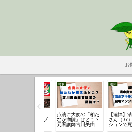
お
悼
スポーツ
時事
追悼】清水良太郎
田村亜矢の経歴を紹
ニチレイで起き
ん（37）自宅マン
介！生い立ち・看護
ステム障害の原
ョンで死去【清水
師への転身や中谷潤
は？生じる影響
キラさんの息子】
人との馴れ初めも！
旧のめどは？