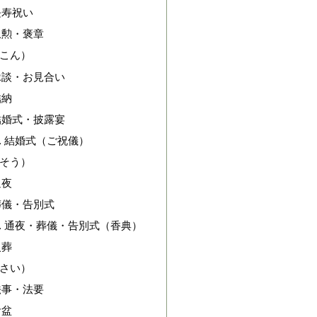
長寿祝い
叙勲・褒章
こん）
縁談・お見合い
結納
結婚式・披露宴
結婚式（ご祝儀）
そう）
通夜
葬儀・告別式
通夜・葬儀・告別式（香典）
火葬
さい）
法事・法要
お盆