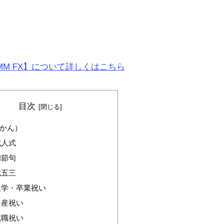
MM FX】について詳しくはこちら
目次
かん）
成人式
初節句
七五三
入学・卒業祝い
出産祝い
就職祝い