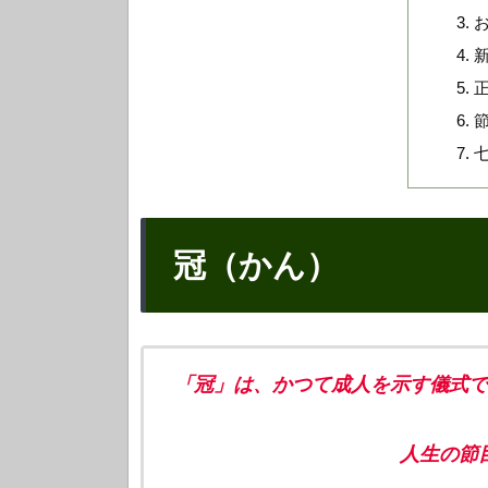
冠（かん）
「冠」は、かつて成人を示す儀式で
人生の節