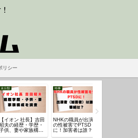
ポリシー
気になるタレント・芸能人
時事
園祭中止】成田
川口春奈の歴代彼氏
閣議決定の「皇室
火事のうなぎ店
は7人！最新の「板
範改正案」を超わ
所はどこ？出火
倉滉」までの恋愛遍
りやすく解説！何
は？
歴を紹介！
どうなる？