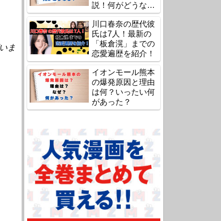
説！何がどうな
る？
川口春奈の歴代彼
氏は7人！最新の
「板倉滉」までの
いま
恋愛遍歴を紹介！
イオンモール熊本
の爆発原因と理由
は何？いったい何
があった？