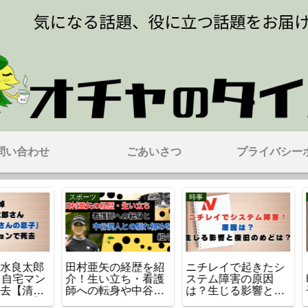
問い合わせ
ごあいさつ
プライバシー
未分類
時事
時事
たシ
【イオン 社長】吉田
NHKの職員が出演者
【祇
因
昭夫の経歴・学歴・
の性被害でPTSD
山で
と復
子供、妻や家族構成
に！加害者は誰？番
の場
を調査
組は？
原因