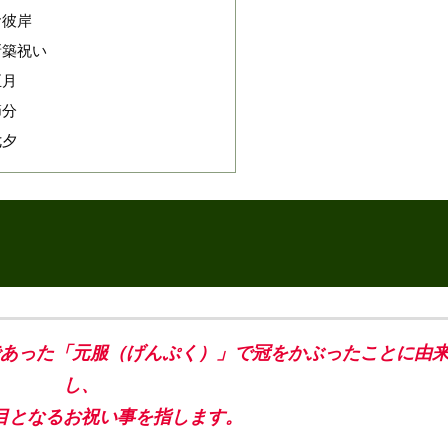
お彼岸
新築祝い
正月
節分
七夕
あった「元服（げんぷく）」で冠をかぶったことに由
し、
目となるお祝い事を指します。