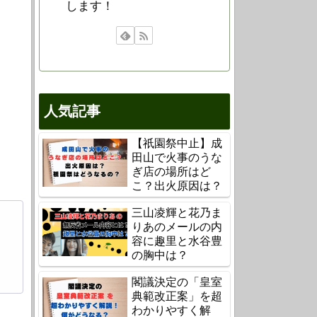
します！
人気記事
【祇園祭中止】成
田山で火事のうな
ぎ店の場所はど
こ？出火原因は？
三山凌輝と花乃ま
りあのメールの内
容に趣里と水谷豊
の胸中は？
閣議決定の「皇室
典範改正案」を超
わかりやすく解