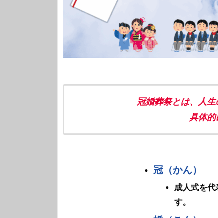
冠婚葬祭とは、人生
具体的
冠（かん）
成人式を代
す。