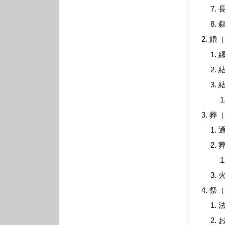
婚（
葬（
祭（