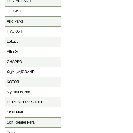
Hi-STANDARD
TURNSTILE
Arlo Parks
HYUKOH
Lettuce
Altin Gun
CHAPPO
奇妙礼太郎BAND
KOTORI
My Hair is Bad
OGRE YOU ASSHOLE
Snail Mail
Son Rompe Pera
Sorry