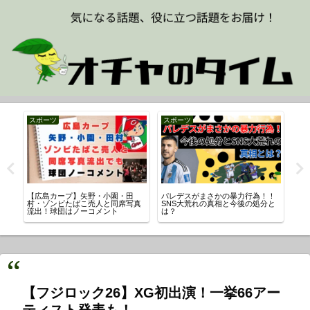
時事
時事
時
！
高台寺（京都・東山区）で火事！
点滴に大便の「柏たなか病院」は
【
と
どこ？ 出火原因・けが人・被害の
どこ？元看護師古川美由紀容疑者
み事
状況は？
とは？
の
【フジロック26】XG初出演！一挙66アー
ティスト発表も！