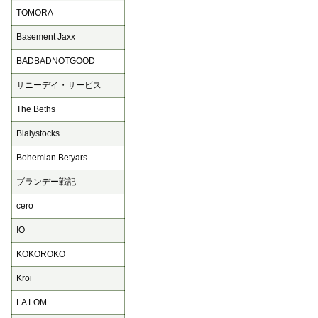
TOMORA
Basement Jaxx
BADBADNOTGOOD
サニーデイ・サービス
The Beths
Bialystocks
Bohemian Betyars
ブランデー戦記
cero
IO
KOKOROKO
Kroi
LA LOM