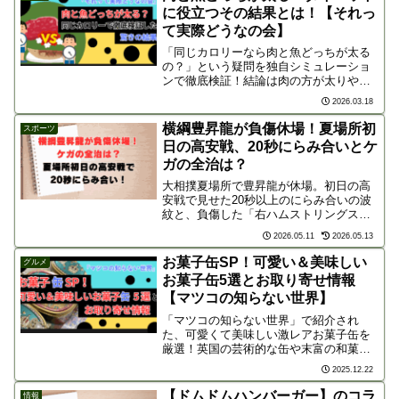
声から徹底解説。
に役立つその結果とは！【それっ
て実際どうなの会】
「同じカロリーなら肉と魚どっちが太る
の？」という疑問を独自シミュレーショ
ンで徹底検証！結論は肉の方が太りやす
い!? ダイエット中の食材選びで重要な
2026.03.18
「脂質の違い」や「痩せる魚の成分」を
分かりやすく解説。1ヶ月食べ続けた驚き
横綱豊昇龍が負傷休場！夏場所初
スポーツ
の結果も大公開！
日の高安戦、20秒にらみ合いとケ
ガの全治は？
大相撲夏場所で豊昇龍が休場。初日の高
安戦で見せた20秒以上のにらみ合いの波
紋と、負傷した「右ハムストリングス損
傷」を詳しく解説。元横綱の厳しい指摘
2026.05.11
2026.05.13
やネットの反応、気になる復帰時期な
ど、今後の展望をまとめました。
お菓子缶SP！可愛い＆美味しい
グルメ
お菓子缶5選とお取り寄せ情報
【マツコの知らない世界】
「マツコの知らない世界」で紹介され
た、可愛くて美味しい激レアお菓子缶を
厳選！英国の芸術的な缶や末富の和菓子
缶、低糖質のトランプ缶など、ギフトや
2025.12.22
自分へのご褒美に最適なお取り寄せ情報
をまとめました。完売前にチェックし
【ドムドムハンバーガー】のコラ
情報