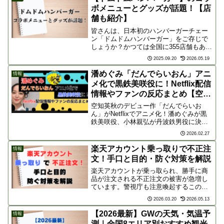
て、素敵な缶の世界を楽しみましょう。
ボメニューとグッズが話題！【店
舗も紹介】
皆さんは、日本初のハンバーガーチェー
ン「ドムドムハンバーガー」をご存じで
しょうか？かつては全国に355店舗もあり
ましたが、今では29店舗にまで減少して
2025.09.20
2026.05.19
います。しかし、そんなドムドムが今、
再び熱い注目を集めています。2017年頃
潘めぐみ「だんでらいおん」アニ
情報
からメニューや...
メ化で黒鉄美咲役に！Netflix配信
情報やファンの反応まとめ【空知
英秋デビュー作】
空知英秋のデビュー作「だんでらいお
ん」がNetflixでアニメ化！潘めぐみが黒
鉄美咲役、小林親弘が丹波鉄男役に決定
しSNSで話題に。銀魂の原点ともいえる
2026.02.27
本作のあらすじ、配信時期、豪華キャス
トのコメントなど最新情報を徹底解説し
楽天アカウント乗っ取りで不正注
情報
ます！
文！手口と目的・防ぐ対策を解説
楽天アカウントが乗っ取られ、勝手に商
品が注文される不正注文の被害が急増し
ています。警視庁も注意喚起するこの事
件、犯人の目的や巧妙な手口とは？被害
2026.03.20
2026.05.13
を未然に防ぐための具体的な対策を徹底
解説します。大切な個人情報を守るため
【2026最新】GWの天気・気温予
情報
に必見です。
測｜全国8エリア別おすすめ観光