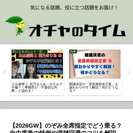
気になるタレント・芸能人
時事
）自
三山凌輝 と 花乃まりあ・ホテルで
閣議決定の「皇室典範改正案」を
さ
ラ
不倫？！事務所が「不適切な判
超わかりやすく解説！何がどうな
櫻井
断」と認める！
る？
【2026GW】のぞみ全席指定でどう乗る？
自由席券の特例や混雑回避のコツを解説