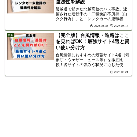
違法性を解説
磐越道で起きた北越高校のバス事故。逮
捕された運転手の「二種免許不所持（白
タク行為）」と「レンタカーの運転者未
登録」という2つの重大な問題点を徹底解
2026.05.08
2026.05.13
説。ネットの声も交えながら、コスト削
減を重視しすぎた部活動遠征の危険性と
【完全版】台風情報・進路はここ
情報
課題に迫ります。
を見ればOK！最強サイト4選と賢
い使い分け方
台風情報におすすめの最強サイト4選（気
象庁・ウェザーニュース等）を徹底比
較！各サイトの強みや状況に応じた使い
分け方を解説します。これさえ見れば、
2026.06.24
もう台風の情報収集に迷いません！