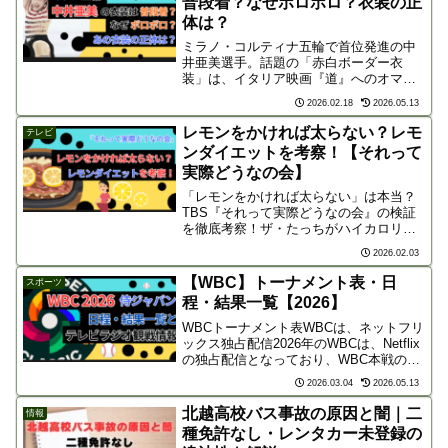
普段着？なぜボロボロ？衣装の正
体は？
ミラノ・コルティナ五輪で首位発進の中
井亜美選手。話題の「赤白ボーダー衣
装」は、イタリア映画『道』へのオマー
ジュでした。なぜ「ボロボロ」に見える
2026.02.18
2026.05.13
のか？そこには髙橋大輔さんから受け継
いだ魂と計算された美学が。17歳の快挙
レモンをかければ太らない？レモ
テレビ
と衣装の秘密を徹底解説！
ンダイエットを考察！【それって
実際どうなの会】
「レモンをかければ太らない」は本当？
TBS『それって実際どうなの会』の検証
を徹底考察！ザ・たっちがハイカロリー
食にレモンをかけまくる実験に先駆け、
2026.02.03
代謝アップや血糖値を抑える科学的根拠
を解説。驚きの体重差が出るのか、放送
【WBC】トーナメント表・日
スポーツ
前に予測します！
程・結果一覧【2026】
WBCトーナメント表WBCは、ネットフリ
ックス独占配信2026年のWBCは、Netflix
の独占配信となっており、WBC本戦の地
上波放送予定はありません。お得に
2026.03.04
2026.05.13
Netflixで観戦するには‥👈WBC日程・結
果一覧3月5日（木）12:001次...
北越高校バス事故の原因と闇｜二
情報
種免許なし・レンタカー未登録の