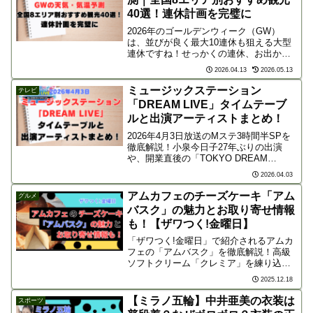
40選！連休計画を完璧に
2026年のゴールデンウィーク（GW）
は、並びが良く最大10連休も狙える大型
連休ですね！せっかくの連休、お出かけ
の計画を立てるなら「お天気」と「行き
2026.04.13
2026.05.13
先」のチェックは欠かせません。本記事
では、最新の気象予測に基づいた地域別
ミュージックステーション
テレビ
の天気傾向と、全国8...
「DREAM LIVE」タイムテーブ
ルと出演アーティストまとめ！
2026年4月3日放送のMステ3時間半SPを
徹底解説！小泉今日子27年ぶりの出演
や、開業直後の「TOKYO DREAM
PARK」からの中継ライブなど見どころ
2026.04.03
満載。King & PrinceやINIら豪華出演者の
タイムテーブルを事前にチェック！
アムカフェのチーズケーキ「アム
グルメ
バスク」の魅力とお取り寄せ情報
も！【ザワつく!金曜日】
「ザワつく!金曜日」で紹介されるアムカ
フェの「アムバスク」を徹底解説！高級
ソフトクリーム「クレミア」を練り込ん
だ濃厚＆とろける新食感バスクチーズケ
2025.12.18
ーキの魅力や、抹茶・ティラミス等の種
類、福島県いわき市の店舗情報、お取り
【ミラノ五輪】中井亜美の衣装は
スポーツ
寄せ方法をまとめました。