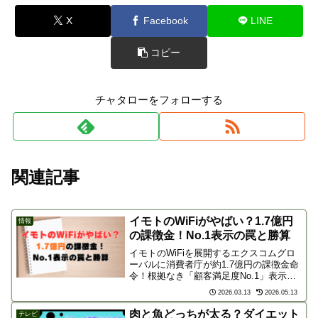
X
Facebook
LINE
コピー
チャタローをフォローする
関連記事
イモトのWiFiがやばい？1.7億円
情報
の課徴金！No.1表示の罠と勝算
イモトのWiFiを展開するエクスコムグロ
ーバルに消費者庁が約1.7億円の課徴金命
令！根拠なき「顧客満足度No.1」表示は
何がいけなかったのか？外部調査会社の
2026.03.13
2026.05.13
責任を主張する同社に勝ち目はあるの
か、景品表示法の観点とネットの厳しい
肉と魚どっちが太る？ダイエット
テレビ