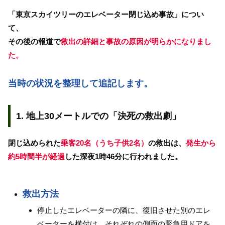
「東京スカイツリーのエレベーター閉じ込め事故」につい
て、
その後の報道で
救出の詳細と事故の原因が明らかになりまし
た。
当時の状況を整理して追記します。
1. 地上30メートルでの「決死の救出劇」
閉じ込められた
乗客20名（うち子供2名）
の救出は、
発生から
約5時間半が経過
した深夜1時46分に行われました。
救出方法
停止したエレベーターの隣に、復旧させた別のエレ
ベーターを横付け。それぞれの側面の緊急用ドアを