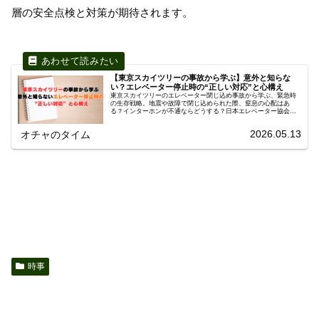
層の安全点検と対策が期待されます。
【東京スカイツリーの事故から学ぶ】意外と知らな
い？エレベーター停止時の“正しい対応”と心構え
東京スカイツリーのエレベーター閉じ込め事故から学ぶ、緊急時
の生存戦略。地震や故障で閉じ込められた際、窒息の心配はあ
る？インターホンが不通ならどうする？日本エレベーター協会推
奨の「3つの正しい対応」と、命を守る日頃の備えを分かりやすく
解説。
2026.05.13
オチャのタイム
時事