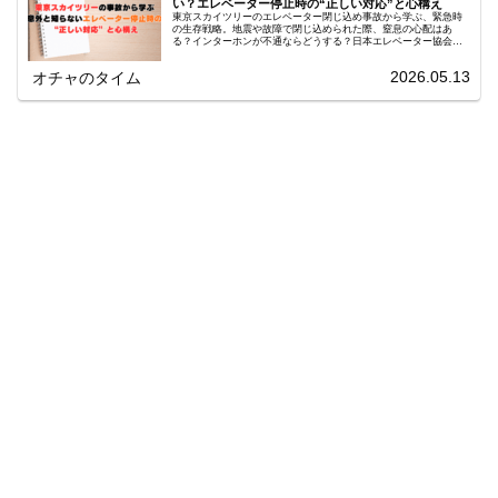
い？エレベーター停止時の“正しい対応”と心構え
東京スカイツリーのエレベーター閉じ込め事故から学ぶ、緊急時
の生存戦略。地震や故障で閉じ込められた際、窒息の心配はあ
る？インターホンが不通ならどうする？日本エレベーター協会推
奨の「3つの正しい対応」と、命を守る日頃の備えを分かりやすく
解説。
2026.05.13
オチャのタイム