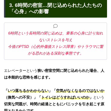
3. 6時間の密室…閉じ込められた人たちの
「心身」への影響
6時間という長時間の閉じ込めは、乗客の心身に計り知れ
ないストレスを与え
今後のPTSD（心的外傷後ストレス障害）やトラウマに繋
がる恐れがある深刻な事態です。
エレベーターという
狭い密室空間に閉じ込められた場合、人
は本能的な恐怖を感じます。
「
いつ落ちるかわからない
」「
空気がなくなるのではないか
（換気への不安）」「
トイレはどうすればいいのか
」
という
切実な問題が、時間の経過とともにパニックを引き起こす原
因となるからです。