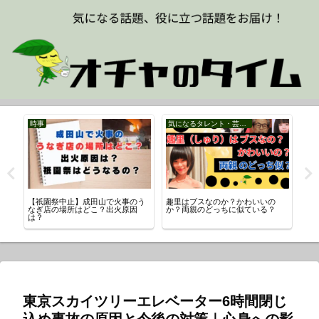
時事
気になるタレント・芸能人
ス
理
【祇園祭中止】成田山で火事のう
趣里はブスなのか？かわいいの
【
なぎ店の場所はどこ？出火原因
か？両親のどっちに似ている？
村
は？
流
東京スカイツリーエレベーター6時間閉じ
込め事故の原因と今後の対策｜心身への影