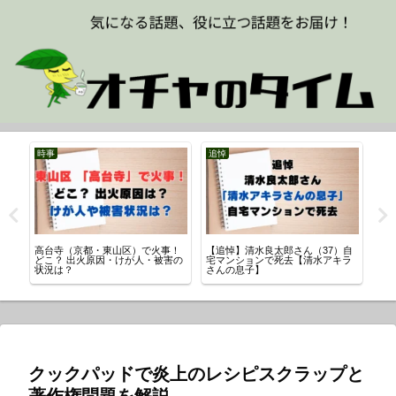
時事
追悼
新の
高台寺（京都・東山区）で火事！
【追悼】清水良太郎さん（37）自
さ
どこ？ 出火原因・けが人・被害の
宅マンションで死去【清水アキラ
櫻井
状況は？
さんの息子】
クックパッドで炎上のレシピスクラップと
著作権問題を解説