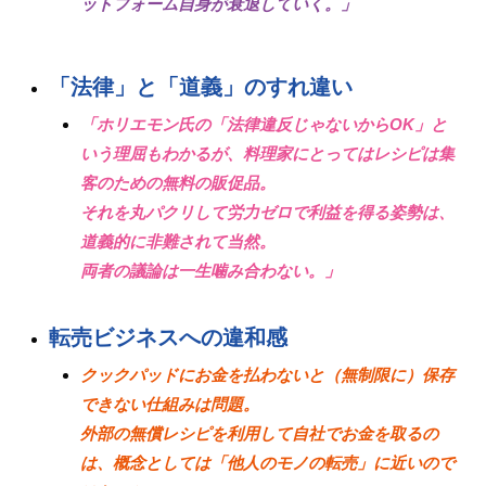
ットフォーム自身が衰退していく。」
「法律」と「道義」のすれ違い
「ホリエモン氏の「法律違反じゃないからOK」と
いう理屈もわかるが、料理家にとってはレシピは集
客のための無料の販促品。
それを丸パクリして労力ゼロで利益を得る姿勢は、
道義的に非難されて当然。
両者の議論は一生噛み合わない。」
転売ビジネスへの違和感
クックパッドにお金を払わないと（無制限に）保存
できない仕組みは問題。
外部の無償レシピを利用して自社でお金を取るの
は、概念としては「他人のモノの転売」に近いので