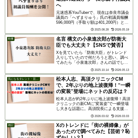
へ
元迷惑系YouTuberで、現在は奈良市議会
議員の「へずまりゅう」氏の初議員報酬
596,000円（手取り額は401,200円）と、
その報酬を親孝行の為に使ったことが話
2025.08.28
2026.05.19
題になっています。かつて悪い意味で世
間を騒がせまくったへずま氏の今回の話
名言 構文の小泉進次郎が防衛大
時事
題...
臣でも大丈夫？【SNSで賛否】
Xを見ていたら「防衛大臣」がトレンド
入りしていたので何だろうと思い、調べ
てみたら「小泉進次郎」さんの話でし
た。「小泉進次郎 構文」が気になる方
2025.10.14
2026.05.13
は、下にスクロールするか目次の「おま
け」から飛んでください。「防衛大臣」
松本人志、高須クリニックCM
気になるタレント・芸能人
がなぜトレンド入り？自民党...
で、2年ぶりの地上波復帰！“一瞬
の変装”登場にネットの反応は？
松本人志が約2年ぶりに地上波復帰！高須
クリニックの新CMに“変装姿”で一瞬登場
し大きな話題に。高須院長による支援の
舞台裏や、放送までの壁、そして「地上
2026.03.02
2026.03.03
波にこだわるべきか？」といったネット
上の賛否両論の声を詳しく解説。お笑い
Xのトレンドに「街の裸婦像」が
雑記
界の帝王の現在地に迫ります。
あったので調べてみた【芸術？恥
ずかしい？】