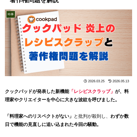
時事
2026.03.25
2026.05.13
クックパッドが発表した新機能
「レシピスクラップ」
が、料
理家やクリエイターを中心に大きな波紋を呼びました。
「料理家へのリスペクトがない」
と批判が殺到し、
わずか数
日で機能の見直しに追い込まれた今回の騒動。