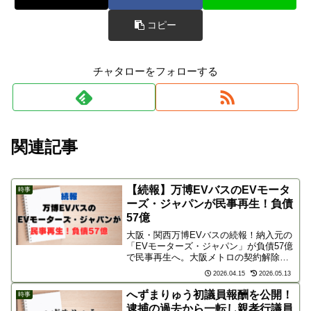
コピー
チャタローをフォローする
関連記事
【続報】万博EVバスのEVモータ
時事
ーズ・ジャパンが民事再生！負債
57億
大阪・関西万博EVバスの続報！納入元の
「EVモーターズ・ジャパン」が負債57億
で民事再生へ。大阪メトロの契約解除や
補助金返還など、ネットでは「計画倒産
2026.04.15
2026.05.13
では」と怒りの声が殺到。事態の経緯と
世間の反応を解説します。
へずまりゅう初議員報酬を公開！
時事
逮捕の過去から一転し親孝行議員