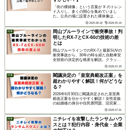
「街の裸婦像」という言葉が X のトレン
ド入りし、多くの関心を集めていまし
た。公共の場に設置された裸体像は、古
くから議論の対象となってきましたが、
2025.08.18
2026.05.19
現代の価値観の変化とともに、その存在
意義が改めて問われているようです。芸
岡山ブルーラインで衝突事故！判
時事
術作品として受け入れら...
明したRX-7とCX-60の技術の差
とは
岡山ブルーラインでのRX-7と最新SUVの
衝突事故から、30年の時を経た自動車安
全技術の決定的な格差を解説。クラッシ
ャブルゾーンや素材の進化が命を分けた
2026.07.20
理由と、旧車に乗るリスクと心構えに迫
ります。
閣議決定の「皇室典範改正案」を
時事
超わかりやすく解説！何がどうな
る？
2026年6月30日に閣議決定された皇室典
範改正案を分かりやすく解説！女性皇族
の結婚後の身分や住民票問題、旧宮家の
養子縁組による皇位継承権の行方、宮内
2026.07.01
庁の困惑や憲法上の懸念点まで徹底解説
します。
ニチレイを攻撃したランサムハウ
時事
スとは？犯行内容・身代金・企業