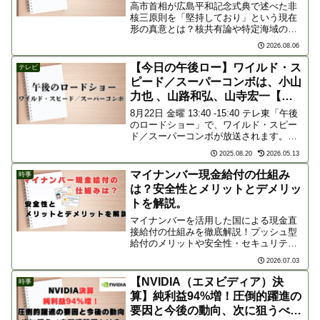
高市首相が広島平和記念式典で述べた非
核三原則を「堅持しており」という現在
形の真意とは？核共有論や特定海域の安
全保障上の穴、被爆地の反応まで、発言
2026.08.06
の裏にあるリアリズムを分かりやすく解
説します。
【今日の午後ロー】ワイルド・ス
テレビ
ピード／スーパーコンボは、小山
力也 、山路和弘、山寺宏一【声
優】
8月22日 金曜 13:40 -15:40 テレ東「午後
のロードショー」で、ワイルド・スピー
ド／スーパーコンボが放送されます。午
後ローの楽しみ方は、映画を楽しく観る
2025.08.20
2026.05.13
のはもちろんですが、吹き替えの出来栄
えを観察しながら鑑賞すると更に楽しく
マイナンバー現金給付の仕組み
時事
なり...
は？安全性とメリットとデメリッ
トを解説。
マイナンバーを活用した国による現金直
接給付の仕組みを徹底解説！プッシュ型
給付のメリットや安全性・セキュリティ
の課題、減税を求めるネットのリアルな
2026.07.03
声まで、新制度の問題点と利便性を分か
りやすく紹介。
【NVIDIA（エヌビディア）決
時事
算】純利益94%増！圧倒的躍進の
要因と今後の動向、次に狙うべき