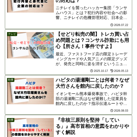
の対応は？
ニチレイを襲ったハッカー集団「ランサ
ムハウス」とは？犯行内容や社会への影
響、ニチレイの危機管理対応、日本企業
の身代金支払いの実態までわかりやすく
2026.07.22
解説します。
【せどり転売の闇】トレカ買い占
テレビ
め問題とは？コンサル詐欺にも用
心【所さん！事件ですよ】
最近、ファストフード店の限定トレーデ
ィングカードや人気アニメの限定グッズ
が、発売と同時に姿を消すというニュー
スを目にしませんでしたか？ その裏に
2025.10.17
2026.05.13
は、常に「転売ヤー」の存在が囁かれま
す。今回は、2025年10月18日NHKで放送
ハビタの湯瀬剛二とは何者？なぜ
時事
の「所さん！事...
大竹さんを館内に戻したのか？
イオンモール熊本爆発事故で、ハビタ幹
部の湯瀬剛二氏はなぜ避難した従業員を
館内に戻したのか？指示伝達ルートや湯
瀬氏の人物像、判断の誤算と企業が問わ
2026.08.03
れる安全管理責任を分かりやすく解説し
ます。
『非核三原則を堅持「してい
時事
る」』高市首相の意図をわかりや
すく解説