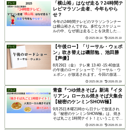
めとする確実な予防方法・対策を分かり
「横山裕」はなぜ走る？24時間テ
テレビ
やすく解説します。
レビマラソン走者、今年もやら
せ？
今年の24時間テレビのマラソンランナー
は横山裕さんですね。多忙なスケジュー
ルの中、なぜ彼は走ることを決意したの
でしょうか？そして、毎年恒例の「やら
2025.08.14
2026.05.19
せ疑惑」は今年も浮上するのか‥彼の生
い立ちや過去の出来事を振り返りなが
【午後ロー】「リーサル・ウェポ
テレビ
ら、その走る理由と、この...
ン」吹き替えは磯部勉 、池田勝
【声優】
8月29日（金） テレ東 13:40 -15:40放送
の午後のロードショーで『リーサル・ウ
ェポン』が放送されます。今回の放送で
は、メル・ギブソン演じる「マーティ
2025.08.26
2026.05.19
ン・リッグス」の吹き替えを「磯部勉」
さん、ダニー・グローヴァー演じる「ロ
青森『つゆ焼きそば』新潟『イタ
グルメ
ジャー・...
リアン』ローカル焼きそば大集合
【秘密のケンミンSHOW極】
9月25日木曜21時から日テレで放送され
る『秘密のケンミンSHOW極』は、焼き
そば丸ごと1時間ナイト！ということで、
日本各地の人気ローカル焼きそばが地区
2025.09.23
2026.05.19
ブロックごとに発表されるようです。焼