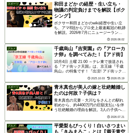
きそば好きの私としては、とても気にな
和田まどか の経歴・生い立ち・
スポーツ
ってしまい、番組...
物議の判定負けまでを解説【ボク
シング】
ボクサー和田まどかのwiki経歴や生い立
ち、アマ8冠からプロ史上最速戴冠の軌跡
を解説。2026年7月にニュージーランド
で起きた疑惑の判定負けとローブロー判
2026.08.02
定の真相、JBCの抗議や今後の展望まで
分かります。
千歳烏山『吉実園』の『アローカ
グルメ
ナ卵』を調べてみた！【アド街】
10月4日 土曜 21:00 ～テレ東で放送され
る『アド街ック天国』は、京王線『千歳
烏山』の特集です！『出没! アド街ック天
国』京王線・井の頭線を特集、10月に4週
2025.10.03
2026.05.19
連続#鉄道 #鉄道ニュース #電車 #京王線
#井の頭線 #テレ東 #アド街...
青木真也が美人の嫁と壮絶離婚し
スポーツ
たのは何故？子供は？
青木真也の元妻・大川なをさんとの馴れ
初めから、約4400万円の巨額支払いを伴
う壮絶離婚の理由を解説。3人の子供への
思いや、1Kでの一人暮らし、2026年9月
2026.07.21
の朝倉未来戦など現在の姿に迫ります。
平愛梨もびっくり！白いさつまい
グルメ
も「きみまろこ」とは【満天青空