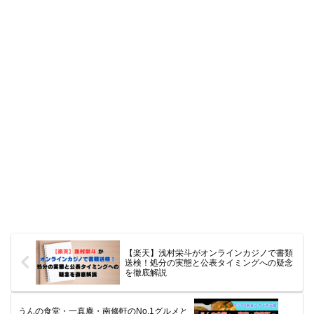
【楽天】浅村栄斗がオンラインカジノで書類
送検！処分の実態と公表タイミングへの疑念
を徹底解説
うんの食堂・一真庵・南修軒のNo.1グルメと