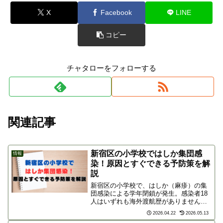
X
Facebook
LINE
コピー
チャタローをフォローする
関連記事
新宿区の小学校ではしか集団感
情報
染！原因とすぐできる予防策を解
説
新宿区の小学校で、はしか（麻疹）の集
団感染による学年閉鎖が発生。感染者18
人はいずれも海外渡航歴がありません。
本記事では、驚異的な空気感染など考え
2026.04.22
2026.05.13
られる感染原因や、ワクチン接種をはじ