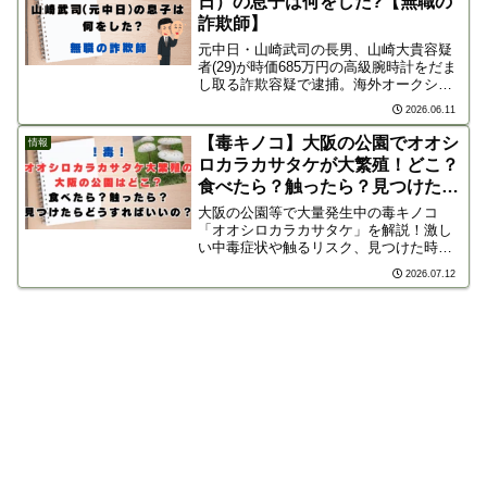
日）の息子は何をした?【無職の
詐欺師】
元中日・山崎武司の長男、山崎大貴容疑
者(29)が時価685万円の高級腕時計をだま
し取る詐欺容疑で逮捕。海外オークショ
ンを騙った手口や住所不定・職業不詳と
2026.06.11
なった驚きの経歴、父親のコメントを徹
底解説。
【毒キノコ】大阪の公園でオオシ
情報
ロカラカサタケが大繁殖！どこ？
食べたら？触ったら？見つけたら
どうすればいいの？
大阪の公園等で大量発生中の毒キノコ
「オオシロカラカサタケ」を解説！激し
い中毒症状や触るリスク、見つけた時の
対処法、犬の守り方から、がん治療薬へ
2026.07.12
の応用を目指す最新研究まで詳しく紹介
します。