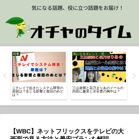
時事
気になるタレント・芸能人
ニチレイで起きたシステム障害の
三山凌輝と花乃まりあのメールの
趣
と
原因は？生じる影響と復旧のめど
内容に趣里と水谷豊の胸中は？
か
は？
【WBC】ネットフリックスをテレビの大
画面で見る方法と最安プランを解説