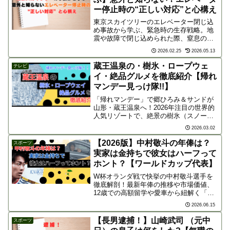
ー停止時の“正しい対応”と心構え
東京スカイツリーのエレベーター閉じ込
め事故から学ぶ、緊急時の生存戦略。地
震や故障で閉じ込められた際、窒息の心
配はある？インターホンが不通ならどう
2026.02.25
2026.05.13
する？日本エレベーター協会推奨の「3つ
の正しい対応」と、命を守る日頃の備え
蔵王温泉の・樹氷・ロープウェ
テレビ
を分かりやすく解説。
イ・絶品グルメを徹底紹介【帰れ
マンデー見っけ隊!!】
「帰れマンデー」で郷ひろみ＆サンドが
山形・蔵王温泉へ！2026年注目の世界的
人気リゾートで、絶景の樹氷（スノーモ
ンスター）や山形牛、玉こんにゃく等の
2026.03.02
絶品グルメ、全国1位に輝いた極上の雪見
露天風呂を徹底紹介。番組登場のスポッ
【2026版】中村敬斗の年俸は？
スポーツ
ト情報をチェック！
実家は金持ちで彼女はハーフって
ホント？【ワールドカップ代表】
W杯オランダ戦で快挙の中村敬斗選手を
徹底解剖！最新年俸の推移や市場価値、
12歳での高額留学や愛車から紐解く「実
家金持ち説」の真相、気になるハーフ彼
2026.06.15
女の噂や独身の恋愛事情まで詳しく解説
します。
【長男逮捕！】山崎武司 （元中
スポーツ