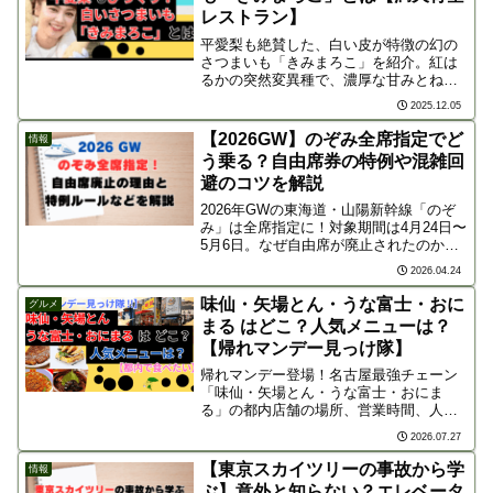
レストラン】
平愛梨も絶賛した、白い皮が特徴の幻の
さつまいも「きみまろこ」を紹介。紅は
るかの突然変異種で、濃厚な甘みとねっ
とり食感が魅力。焼き芋、冷やし焼き
2025.12.05
芋、天ぷらなどで楽しめる。希少なた
め、通販での入手がメインで売り切れ注
【2026GW】のぞみ全席指定でど
情報
意。
う乗る？自由席券の特例や混雑回
避のコツを解説
2026年GWの東海道・山陽新幹線「のぞ
み」は全席指定に！対象期間は4月24日〜
5月6日。なぜ自由席が廃止されたのか、
自由席特急券で乗る際の注意点やデッキ
2026.04.24
利用のルール、ネットの賛否両論の意見
まで詳しく解説。お出かけ前に必ず確認
味仙・矢場とん・うな富士・おに
グルメ
しましょう！
まる はどこ？人気メニューは？
【帰れマンデー見っけ隊】
帰れマンデー登場！名古屋最強チェーン
「味仙・矢場とん・うな富士・おにま
る」の都内店舗の場所、営業時間、人気
メニュー、口コミを徹底解説！東京で楽
2026.07.27
しめる絶品名古屋グルメ情報は必見で
す！
【東京スカイツリーの事故から学
情報
ぶ】意外と知らない？エレベータ