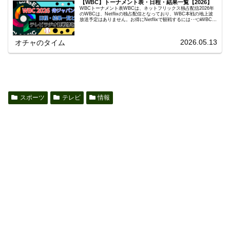
【WBC】トーナメント表・日程・結果一覧【2026】
WBCトーナメント表WBCは、ネットフリックス独占配信2026年
のWBCは、Netflixの独占配信となっており、WBC本戦の地上波
放送予定はありません。お得にNetflixで観戦するには‥👈WBC日
程・結果一覧3月5日（木）12:001次R・プールCオーストラリア3
- 0試合終了チャイニーズ・タイペイ19:001次R・プールC韓国11 -
4試合終了チェコ3月6日（金）12:001次R・プールCチェコ1 - 5試
2026.05.13
オチャのタイム
合終了オーストラリア19:001次R・プールCチャイニーズ・タイペ
イ0 - 13...
スポーツ
テレビ
情報