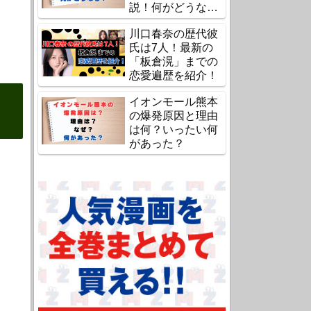
説！何がどうな
る？
川口春奈の歴代彼
氏は7人！最新の
「板倉滉」までの
恋愛遍歴を紹介！
イオンモール熊本
の爆発原因と理由
は何？いったい何
があった？