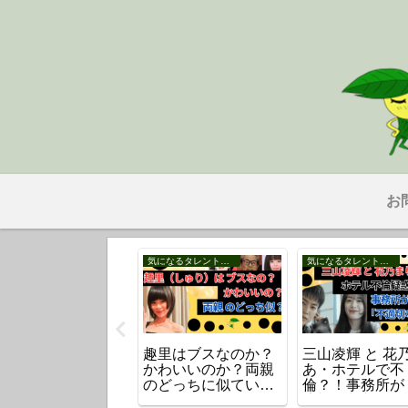
お
事
気になるタレント・芸能人
気になるタレント・芸能人
議決定の「皇室典
趣里はブスなのか？
三山凌輝 と 花
改正案」を超わか
かわいいのか？両親
あ・ホテルで不
やすく解説！何が
のどっちに似てい
倫？！事務所が
うなる？
る？
適切な判断」と