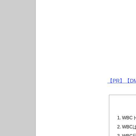
【PR】【D
WBC
WBC
WBC