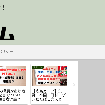
ポリシー
スポーツ
気になるタレント・芸能人
Kの職員が出演者
【広島カープ】矢
川口春奈の歴代彼
被害でPTSD
野・小園・田村・ゾ
は7人！最新の「板
加害者は誰？番
ンビたばこ売人と同
倉滉」までの恋愛
？
席写真流出！球団は
歴を紹介！