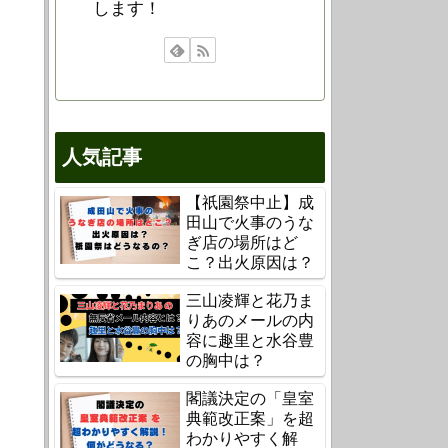
します！
人気記事
【祇園祭中止】成
田山で火事のうな
ぎ店の場所はど
こ？出火原因は？
三山凌輝と花乃ま
りあのメールの内
容に趣里と水谷豊
の胸中は？
閣議決定の「皇室
典範改正案」を超
わかりやすく解