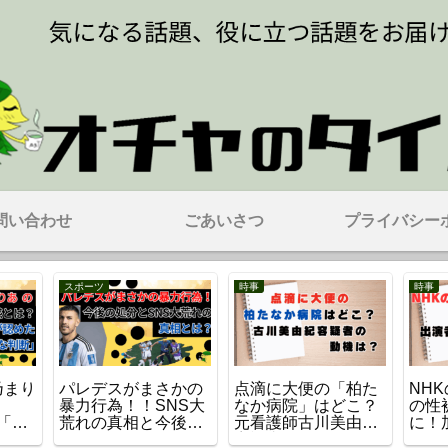
問い合わせ
ごあいさつ
プライバシー
スポーツ
時事
時事
乃まり
パレデスがまさかの
点滴に大便の「柏た
NH
暴力行為！！SNS大
なか病院」はどこ？
の性
「不
荒れの真相と今後の
元看護師古川美由紀
に！
認め
処分とは？
容疑者とは？
組は