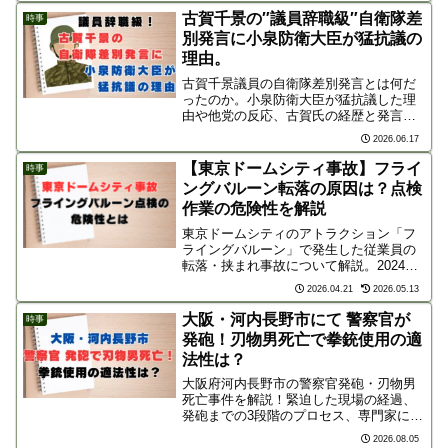
めとする確実な予防方法・対策を分かり
古賀千景の″議員辞職級″自衛隊差
時事
やすく解説します。
別発言に小泉防衛大臣が猛抗議の
理由。
古賀千景議員の自衛隊差別発言とは何だ
ったのか。小泉防衛大臣が猛抗議した理
由や他党の反応、古賀氏の経歴と発言背
景を詳しく解説。
2026.06.17
【東京ドームシティ事故】フライ
時事
ングバルーン転落の原因は？点検
作業の危険性を解説
東京ドームシティのアトラクション「フ
ライングバルーン」で発生した従業員の
転落・挟まれ事故について解説。2024年
登場の高さ10mのタワー型遊具の特徴
2026.04.21
2026.05.13
や、高所・可動部を伴う点検作業に潜む
重大な危険性、事故原因の背景を詳しく
大阪・河内長野市にて 警察官が
時事
考察します。
発砲！刃物男死亡で拳銃使用の適
法性は？
大阪府河内長野市の警察官発砲・刃物男
死亡事件を解説！緊迫した現場の経過、
発砲までの3段階のプロセス、専門家によ
る「適法性」の基準、ネット世論の支持
2026.08.05
の声や警察装備の今後の課題まで分かり