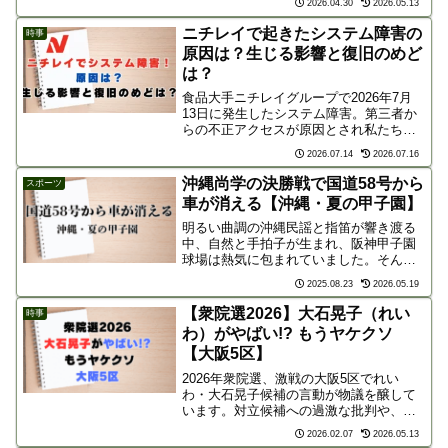
2026.04.30
2026.05.13
「核共有」議論に対するネットの反応を
わかりやすくまとめました。今後の日本
ニチレイで起きたシステム障害の
時事
の安全保障を考えます。
原因は？生じる影響と復旧のめど
は？
食品大手ニチレイグループで2026年7月
13日に発生したシステム障害。第三者か
らの不正アクセスが原因とされ私たちの
生活に身近な冷凍食品の出荷や物流網に
2026.07.14
2026.07.16
大きな影響が出始めています。「一体何
が起きたのか？」「お気に入りの冷凍食
沖縄尚学の決勝戦で国道58号から
スポーツ
品は買えなくなるの...
車が消える【沖縄・夏の甲子園】
明るい曲調の沖縄民謡と指笛が響き渡る
中、自然と手拍子が生まれ、阪神甲子園
球場は熱気に包まれていました。そんな
大声援を背に、沖縄尚学が夏の甲子園で
2025.08.23
2026.05.19
初の決勝戦が開催された日、沖縄の主要
道路である国道58号線から車が消えると
【衆院選2026】大石晃子（れい
時事
いう驚きの現象が話題と...
わ）がやばい!? もうヤケクソ
【大阪5区】
2026年衆院選、激戦の大阪5区でれい
わ・大石晃子候補の言動が物議を醸して
います。対立候補への過激な批判や、山
本太郎氏の議員辞職に伴う孤立無援の戦
2026.02.07
2026.05.13
い。「ヤケクソ」と自認する捨て身の戦