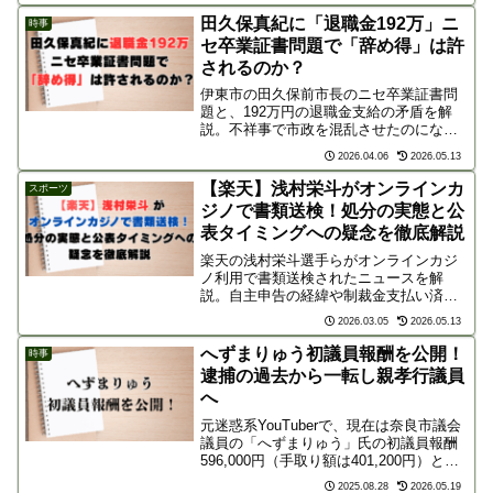
やすくまとめています。
田久保真紀に「退職金192万」ニ
時事
セ卒業証書問題で「辞め得」は許
されるのか？
伊東市の田久保前市長のニセ卒業証書問
題と、192万円の退職金支給の矛盾を解
説。不祥事で市政を混乱させたのになぜ
税金で支払われるのか？「辞め得」を生
2026.04.06
2026.05.13
む条例の欠陥を指摘し、ネットの声や筆
者の是々非々の見解を交え、市民が納得
【楽天】浅村栄斗がオンラインカ
スポーツ
できる制度改革の必要性に迫ります。
ジノで書類送検！処分の実態と公
表タイミングへの疑念を徹底解説
楽天の浅村栄斗選手らがオンラインカジ
ノ利用で書類送検されたニュースを解
説。自主申告の経緯や制裁金支払い済み
の事実、今季の出場への影響をまとめま
2026.03.05
2026.05.13
した。また、2000本安打達成後の公表タ
イミングに対するファンの疑念や、球界
へずまりゅう初議員報酬を公開！
時事
のコンプライアンス課題に迫ります。
逮捕の過去から一転し親孝行議員
へ
元迷惑系YouTuberで、現在は奈良市議会
議員の「へずまりゅう」氏の初議員報酬
596,000円（手取り額は401,200円）と、
その報酬を親孝行の為に使ったことが話
2025.08.28
2026.05.19