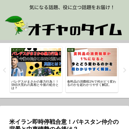
スポーツ
時事
パレデスがまさかの暴力行為！！
食料品の消費税1%で何がどう変わ
三
真
SNS大荒れの真相と今後の処分と
るのかを超わかりやすく解説。
内
は？
米イラン即時停戦合意！パキスタン仲介の
背景と中東情勢の今後は？