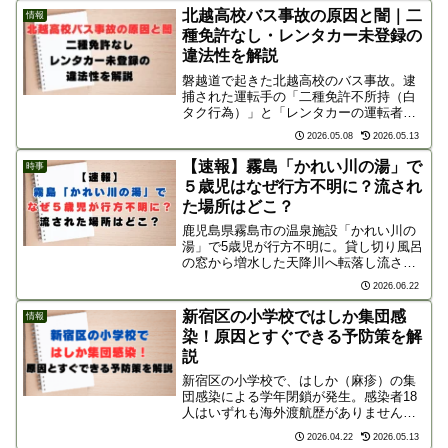
術に、冷ややかな世間の反応や現場の状
北越高校バス事故の原因と闇｜二
情報
況を詳しく解説します。
種免許なし・レンタカー未登録の
違法性を解説
磐越道で起きた北越高校のバス事故。逮
捕された運転手の「二種免許不所持（白
タク行為）」と「レンタカーの運転者未
登録」という2つの重大な問題点を徹底解
2026.05.08
2026.05.13
説。ネットの声も交えながら、コスト削
減を重視しすぎた部活動遠征の危険性と
【速報】霧島「かれい川の湯」で
時事
課題に迫ります。
５歳児はなぜ行方不明に？流され
た場所はどこ？
鹿児島県霧島市の温泉施設「かれい川の
湯」で5歳児が行方不明に。貸し切り風呂
の窓から増水した天降川へ転落し流され
た可能性が高まっています。事故の詳し
2026.06.22
い経緯や浴室の構造、場所、現在の捜索
状況を解説。
新宿区の小学校ではしか集団感
情報
染！原因とすぐできる予防策を解
説
新宿区の小学校で、はしか（麻疹）の集
団感染による学年閉鎖が発生。感染者18
人はいずれも海外渡航歴がありません。
本記事では、驚異的な空気感染など考え
2026.04.22
2026.05.13
られる感染原因や、ワクチン接種をはじ