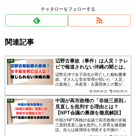
チャタローをフォローする
関連記事
辺野古事故（事件）は人災！テレ
時事
ビで報道されない沖縄の闇とは。
辺野古沖で女子高生が死亡した船転覆事
故。ずさんな安全管理が招いた「人災」
の真相と、共産党・左翼団体との繋が
り、そしてメディアがこの事件を報じな
2026.04.22
2026.05.13
い驚きの理由を徹底解説。亡くなった生
徒の無念と沖縄の闇を、ブログで広く世
中国が高市政権の「非核三原則」
時事
間に伝えます。
見直しを批判する理由とは？
【NPT会議の裏側を徹底解説】
中国がNPT再検討会議で高市政権の非核
三原則見直し論を批判した背景を徹底解
説。自らは核弾頭を増産する中国の「論
点ずらし」の狙いと脅威、そして日本の