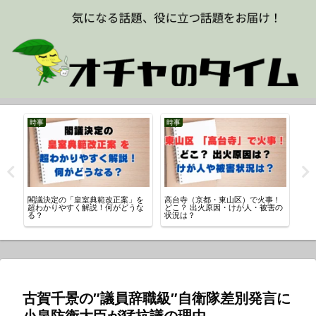
時事
時事
時
理
閣議決定の「皇室典範改正案」を
高台寺（京都・東山区）で火事！
【
超わかりやすく解説！何がどうな
どこ？ 出火原因・けが人・被害の
な
る？
状況は？
は
古賀千景の″議員辞職級″自衛隊差別発言に
小泉防衛大臣が猛抗議の理由。