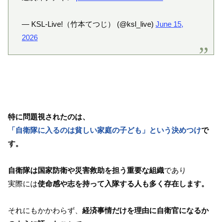
— KSL-Live!（竹本てつじ） (@ksl_live)
June 15,
2026
特に問題視されたのは、
「自衛隊に入るのは貧しい家庭の子ども」という決めつけ
で
す。
自衛隊は国家防衛や災害救助を担う重要な組織
であり
実際には
使命感や志を持って入隊する人も多く存在します。
それにもかかわらず、
経済事情だけを理由に自衛官になるか