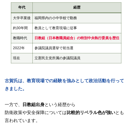
年代
経歴
大学卒業後
福岡県内の小中学校で勤務
約30年間
教員として教育現場に従事
教職時代
日教組（日本教職員組合）の特別中央執行委員を歴任
2022年
参議院議員選挙で初当選
現在
立憲民主党所属の参議院議員
古賀氏は、教育現場での経験を強みとして政治活動を行って
きました。
一方で、
日教組出身
という経歴から
防衛政策や安全保障については
比較的リベラル色が強い
とも
言われています。