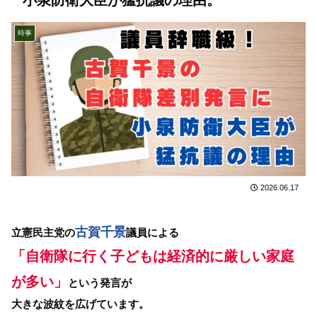
時事
2026.06.17
古賀千景
立憲民主党の
議員による
「自衛隊に行く子どもは経済的に厳しい家庭
が多い」
という発言が
大きな波紋を広げています。