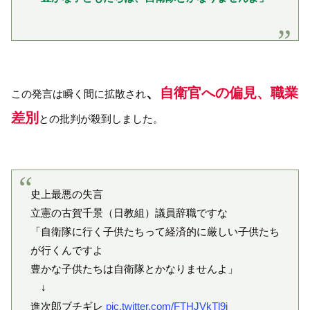
、
自衛官への偏見、職業
この発言は瞬く間に拡散され
差別
との批判が殺到しました。
史上最悪の失言
立憲の古賀千景（日教組）議員辞職ですな
「自衛隊に行く子供たちって経済的に厳しい子供たち
が行くんですよ
豊かな子供たちは自衛隊とかなりませんよ」
↓
進次郎ブチギレ
pic.twitter.com/FTHJVkTl9i