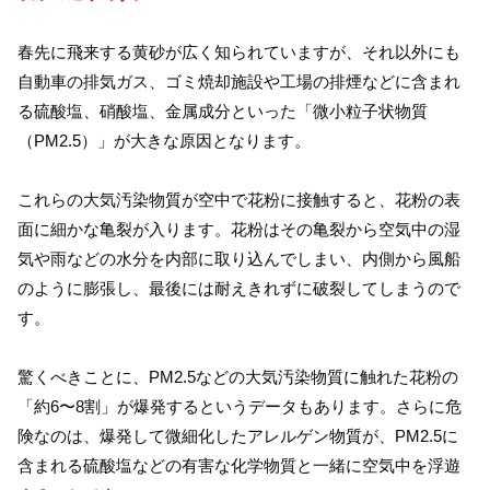
春先に飛来する黄砂が広く知られていますが、それ以外にも
自動車の排気ガス、ゴミ焼却施設や工場の排煙などに含まれ
る硫酸塩、硝酸塩、金属成分といった「微小粒子状物質
（PM2.5）」が大きな原因となります。
これらの大気汚染物質が空中で花粉に接触すると、花粉の表
面に細かな亀裂が入ります。花粉はその亀裂から空気中の湿
気や雨などの水分を内部に取り込んでしまい、内側から風船
のように膨張し、最後には耐えきれずに破裂してしまうので
す。
驚くべきことに、PM2.5などの大気汚染物質に触れた花粉の
「約6〜8割」が爆発するというデータもあります。さらに危
険なのは、爆発して微細化したアレルゲン物質が、PM2.5に
含まれる硫酸塩などの有害な化学物質と一緒に空気中を浮遊