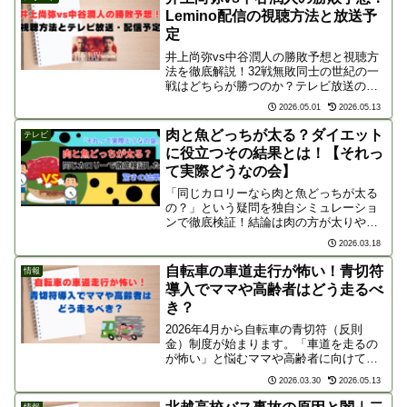
めました。
Lemino配信の視聴方法と放送予
定
井上尚弥vs中谷潤人の勝敗予想と視聴方
法を徹底解説！32戦無敗同士の世紀の一
戦はどちらが勝つのか？テレビ放送の有
無、LeminoでのPPV配信予定やお得な事
2026.05.01
2026.05.13
前購入方法など、歴史的試合を楽しむた
めの必須情報をまとめました。
肉と魚どっちが太る？ダイエット
テレビ
に役立つその結果とは！【それっ
て実際どうなの会】
「同じカロリーなら肉と魚どっちが太る
の？」という疑問を独自シミュレーショ
ンで徹底検証！結論は肉の方が太りやす
い!? ダイエット中の食材選びで重要な
2026.03.18
「脂質の違い」や「痩せる魚の成分」を
分かりやすく解説。1ヶ月食べ続けた驚き
自転車の車道走行が怖い！青切符
情報
の結果も大公開！
導入でママや高齢者はどう走るべ
き？
2026年4月から自転車の青切符（反則
金）制度が始まります。「車道を走るの
が怖い」と悩むママや高齢者に向けて、
歩道を走れる例外ルールや安全な走り方
2026.03.30
2026.05.13
を分かりやすく解説。無理して車道を走
る前に、自分と家族の命を守る正しい知