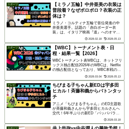
で、連休のお出かけ計画に役立つ最新情
【ミラノ五輪】中井亜美の衣装は
スポーツ
報を凝縮してお届けします。
普段着？なぜボロボロ？衣装の正
体は？
ミラノ・コルティナ五輪で首位発進の中
井亜美選手。話題の「赤白ボーダー衣
装」は、イタリア映画『道』へのオマー
ジュでした。なぜ「ボロボロ」に見える
2026.02.18
2026.05.13
のか？そこには髙橋大輔さんから受け継
いだ魂と計算された美学が。17歳の快挙
【WBC】トーナメント表・日
スポーツ
と衣装の秘密を徹底解説！
程・結果一覧【2026】
WBCトーナメント表WBCは、ネットフリ
ックス独占配信2026年のWBCは、Netflix
の独占配信となっており、WBC本戦の地
上波放送予定はありません。お得に
2026.03.04
2026.05.13
Netflixで観戦するには‥👈WBC日程・結
果一覧3月5日（木）12:001次...
ちびまる子ちゃん新EDは宇多田
テレビ
ヒカル！斉藤和義からバトンタッ
チ
アニメ「ちびまる子ちゃん」のED主題歌
が斉藤和義さんから宇多田ヒカルさんへ
交代！6年半ぶりの新ED「パッパパラダ
イス」に込められた宇多田さんの深い作
2026.03.18
品愛や、熱いメッセージなど、3月29日放
送のスペシャルに向けた最新情報をまと
井上尚弥vs中谷潤人の勝敗予想！
スポーツ