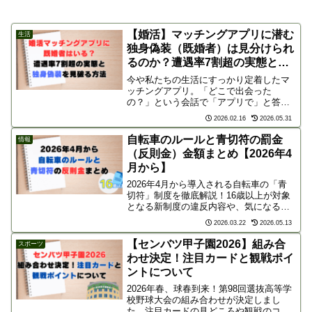
【婚活】マッチングアプリに潜む
生活
独身偽装（既婚者）は見分けられ
るのか？遭遇率7割超の実態と
は。
今や私たちの生活にすっかり定着したマ
ッチングアプリ。「どこで出会った
の？」という会話で「アプリで」と答え
ることがもはや当たり前の時代になりま
2026.02.16
2026.05.31
した。実際、こども家庭庁が2024年度に
行った調査によると直近5年以内に結婚し
自転車のルールと青切符の罰金
情報
た30代以下の既婚者の...
（反則金）金額まとめ【2026年4
月から】
2026年4月から導入される自転車の「青
切符」制度を徹底解説！16歳以上が対象
となる新制度の違反内容や、気になる反
則金の金額（3,000円〜12,000円）を一覧
2026.03.22
2026.05.13
表でまとめました。新生活が始まる前
に、正しい交通ルールと罰則を確認して
【センバツ甲子園2026】組み合
スポーツ
安全運転を心がけましょう。
わせ決定！注目カードと観戦ポイ
ントについて
2026年春、球春到来！第98回選抜高等学
校野球大会の組み合わせが決定しまし
た。注目カードの見どころや観戦のコツ