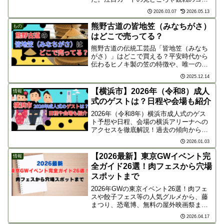
を徹底解説します。2026年センバツ甲子
2026.03.07
2026.05.13
園、ついに激突の時！出典：Yahoo
JAPAN2026年（令和8年）3月19日より、
熊野古道の皆地笠（みなちがさ）
もの
兵...
はどこで売ってる？
熊野古道の伝統工芸品「皆地笠（みなち
がさ）」はどこで買える？平安時代から
伝わるヒノキ製の笠の特徴や、唯一の職
人・後継者情報、そして和歌山県内の正
2025.12.14
規販売店3店舗を徹底紹介します。
【横浜市】2026年（令和8）成人
情報
式のゲストは？日程や会場も紹介
2026年（令和8年）横浜市成人式のゲス
ト予想や日程、会場の横浜アリーナへの
アクセスを徹底解説！過去の傾向から横
浜ゆかりの著名人を予想します。お住ま
2026.01.03
いの区による2部制の時間帯や、必須の入
場用二次元コードなど、当日役立つ最新
【2026最新】東京GWイベント完
情報
情報をチェックしましょう。
全ガイド26選！肉フェスから穴場
スポットまで
2026年GWの東京イベント26選！肉フェ
スや餃子フェス等の人気グルメから、藤
まつり、恐竜博、無料の屋外映画祭まで
網羅。家族で楽しめる定番スポットから
2026.04.17
混雑を避ける穴場、ホテルビュッフェま