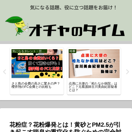
気になるタレント・芸能人
時事
時
さと島の会費の高さに驚きの声？
点滴に大便の「柏たなか病院」は
イ
真
櫻井翔のFC会費との比較も
どこ？元看護師古川美由紀容疑者
由
とは？
花粉症？花粉爆発とは！黄砂とPM2.5が引
き起こす喘息や重症化を防ぐための完全対