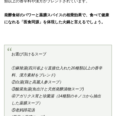
類以上の香辛料や漢方がブレンドされています。
発酵食材のパワーと薬膳スパイスの相乗効果で、食べて健康
になれる「医食同源」を体現した火鍋と言えるでしょう。
お選び頂けるスープ
①麻辣湯(四川省より直接仕入れた20種類以上の香辛
料、漢方素材をブレンド)
②白湯(鶏と高麗人参スープ）
③酸菜魚湯(魚出汁と天然発酵漬物スープ)
④アガリクス茸と珍菌湯（14種類のキノコから抽出
した薬膳スープ）
⑤老妈蹄花汤