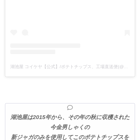
湖池屋 コイケヤ【公式】/ポテトチップス、工場直送便(@koikeya_official)がシェアした投稿
湖池屋は2015年から、その年の秋に収穫された
今金男しゃくの
新ジャガのみを使用してこのポテトチップスを