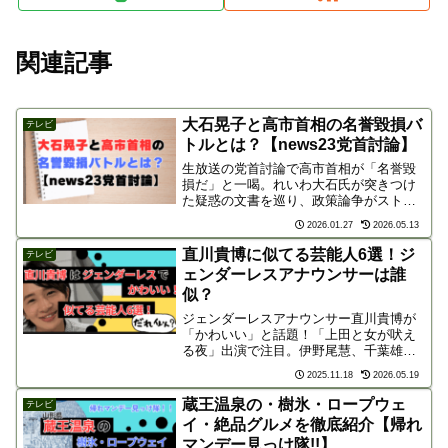
関連記事
大石晃子と高市首相の名誉毀損バ
テレビ
トルとは？【news23党首討論】
生放送の党首討論で高市首相が「名誉毀
損だ」と一喝。れいわ大石氏が突きつけ
た疑惑の文書を巡り、政策論争がストッ
プする異例の事態に。番組内で繰り広げ
2026.01.27
2026.05.13
られたバトルの一部始終と、有権者が抱
いた政治不信、ネット上の辛辣な評価を
直川貴博に似てる芸能人6選！ジ
テレビ
分析します。
ェンダーレスアナウンサーは誰
似？
ジェンダーレスアナウンサー直川貴博が
「かわいい」と話題！「上田と女が吠え
る夜」出演で注目。伊野尾慧、千葉雄
大、道枝駿佑など、直川アナに似ている
2025.11.18
2026.05.19
芸能人6選を比較・紹介します。その中性
的な魅力とプロフィールに迫ります。
蔵王温泉の・樹氷・ロープウェ
テレビ
イ・絶品グルメを徹底紹介【帰れ
マンデー見っけ隊!!】