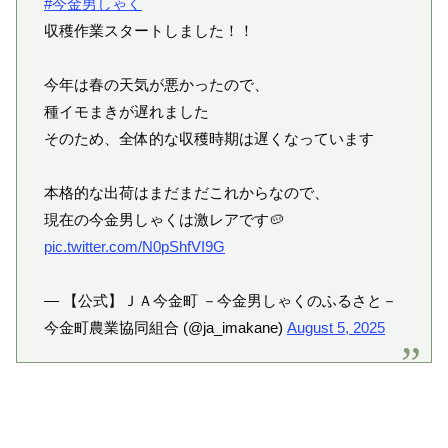
#今金男しゃく
収穫作業スタートしました！！
今年は春の天気が悪かったので、
種イモまきが遅れました
そのため、全体的な収穫時期は遅くなっています
本格的な出荷はまだまだこれからなので、
現在の今金男しゃくは激レアです🥔
pic.twitter.com/N0pShfVI9G
— 【公式】ＪＡ今金町 －今金男しゃくのふるさと－
今金町農業協同組合 (@ja_imakane)
August 5, 2025