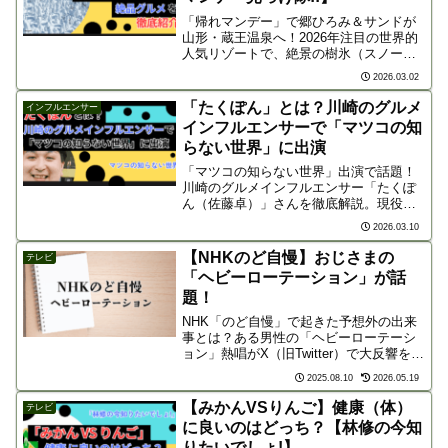
「帰れマンデー」で郷ひろみ＆サンドが
山形・蔵王温泉へ！2026年注目の世界的
人気リゾートで、絶景の樹氷（スノーモ
ンスター）や山形牛、玉こんにゃく等の
2026.03.02
絶品グルメ、全国1位に輝いた極上の雪見
露天風呂を徹底紹介。番組登場のスポッ
「たくぽん」とは？川崎のグルメ
インフルエンサー
ト情報をチェック！
インフルエンサーで「マツコの知
らない世界」に出演
「マツコの知らない世界」出演で話題！
川崎のグルメインフルエンサー「たくぽ
ん（佐藤卓）」さんを徹底解説。現役会
社員ながら川崎の魅力を発信する彼の正
2026.03.10
体や、番組で紹介された「川崎喰い」の
焼肉、絶品タワーかた焼きそばなど、注
【NHKのど自慢】おじさまの
テレビ
目の川崎メシを紹介します。
「ヘビーローテーション」が話
題！
NHK「のど自慢」で起きた予想外の出来
事とは？ある男性の「ヘビーローテーシ
ョン」熱唱がX（旧Twitter）で大反響を呼
んだ理由を解説します。
2025.08.10
2026.05.19
【みかんVSりんご】健康（体）
テレビ
に良いのはどっち？【林修の今知
りたいでしょ!】