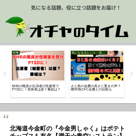
時事
気になるタレント・芸能人
時
歴・
NHKの職員が出演者の性被害で
さと島の会費の高さに驚きの声？
【
査
PTSDに！加害者は誰？番組は？
櫻井翔のFC会費との比較も
み事
の
北海道今金町の『今金男しゃく』はポテト
チップスも有名【満天☆青空レストラン】