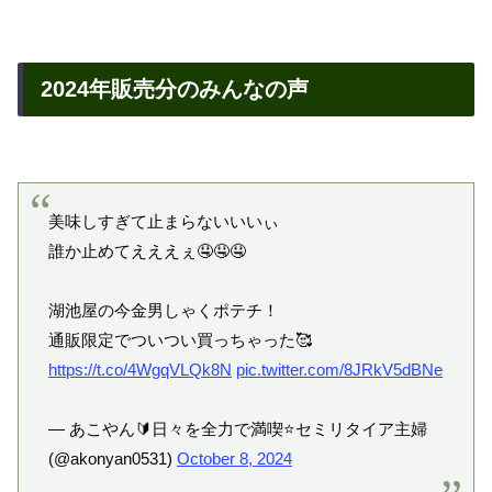
2024年販売分のみんなの声
美味しすぎて止まらないいいぃ
誰か止めてえええぇ🤤🤤🤤
湖池屋の今金男しゃくポテチ！
通販限定でついつい買っちゃった🥰
https://t.co/4WgqVLQk8N
pic.twitter.com/8JRkV5dBNe
— あこやん🔰日々を全力で満喫⭐️セミリタイア主婦
(@akonyan0531)
October 8, 2024