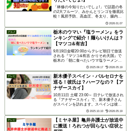
「林修の今知りたいでしょ!」で話題の冬
の2大フルーツ、みかんとリンゴを徹底比
較！風邪予防、高血圧、冬太り、腸内環
境の4大悩みに効くのはどっち？番組放送
2026.01.07
前に、最新研究に基づくそれぞれの健康
効果や、栄養を倍増させる「最強の食べ
栃木のウマい『塩ラーメン』をラ
グルメ
方」を予習しましょう。
ンキングで紹介！麺らいけんは？
【マツコ&有吉】
9月19日金曜20:00からテレビ朝日で放送
される『マツコ&有吉 かりそめ天国』で
栃木の「朝に食べたいウマ塩ラーメン」
が紹介されます！「朝からラーメン？」
2025.09.17
2026.05.19
と思う方もいるかもしれませんが朝から
食べたくなるラーメンって、どんなもの
新木優子スペイン・バルセロナを
テレビ
か気になります...
巡る！彼氏は？ハーフなの？【ア
ナザースカイ】
10月11日 土曜 23:00～ 日テレで放送され
る『アナザースカイ』で、新木優子さん
がスペインを訪れます。スペインは彼女
が20歳で訪れた初めての海外なんです
2025.10.10
2026.05.19
ね。現在31歳の新木さんって、どんな人
なのでしょうか。映画やドラマ、CMでも
【ミヤネ屋】亀井弁護士が放送中
テレビ
大活躍...
に搬送！ろれつが回らない症状と