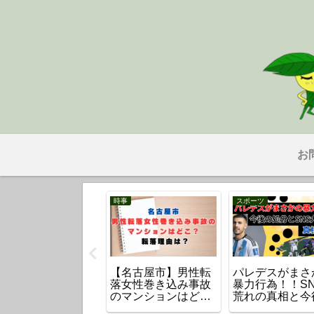
お
事
時事
時事
議決定の「皇室典
【祇園祭中止】成田
点滴に大便の「
改正案」を超わか
山で火事のうなぎ店
なか病院」はど
やすく解説！何が
の場所はどこ？出火
元看護師古川美
うなる？
原因は？
容疑者とは？