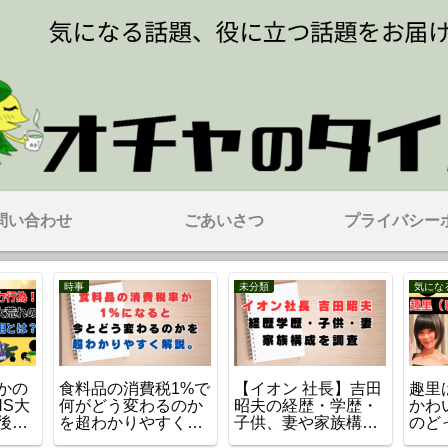
問い合わせ
ごあいさつ
プライバシー
気になるタレント・芸能人
時事
スポー
柏た
川口春奈の歴代彼氏
イオンモール熊本の
田村
こ？
は7人！最新の「板
爆発原因と理由は
介！
由紀
倉滉」までの恋愛遍
何？いったい何があ
師へ
歴を紹介！
った？
人と