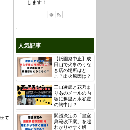
します！
人気記事
【祇園祭中止】成
田山で火事のうな
ぎ店の場所はど
こ？出火原因は？
三山凌輝と花乃ま
りあのメールの内
容に趣里と水谷豊
の胸中は？
閣議決定の「皇室
せて
典範改正案」を超
わかりやすく解