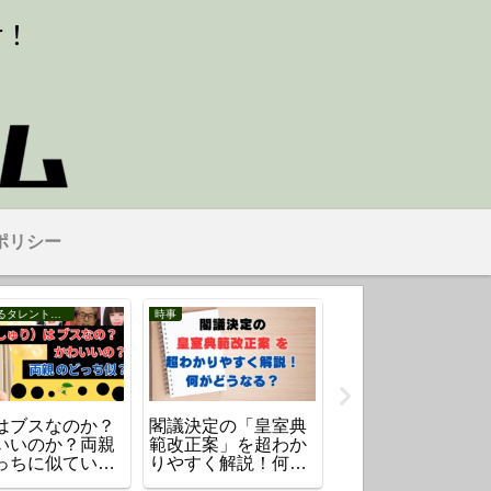
ポリシー
ツ
時事
時事
亜矢の経歴を紹
NHKの職員が出演者
ニチレイで起きた
生い立ち・看護
の性被害でPTSD
ステム障害の原因
の転身や中谷潤
に！加害者は誰？番
は？生じる影響と
の馴れ初めも！
組は？
旧のめどは？