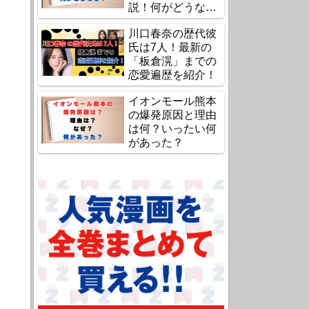
説！何がどうな
る？
川口春奈の歴代彼
氏は7人！最新の
「板倉滉」までの
恋愛遍歴を紹介！
イオンモール熊本
の爆発原因と理由
は何？いったい何
があった？