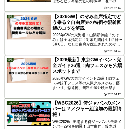
伝わるヒノキ製の笠の特徴や、唯一の職
人・後継者情報、そして和歌山県内の正
2025.12.14
規販売店3店舗を徹底紹介します。
【2026GW】のぞみ全席指定でど
情報
う乗る？自由席券の特例や混雑回
避のコツを解説
2026年GWの東海道・山陽新幹線「のぞ
み」は全席指定に！対象期間は4月24日〜
5月6日。なぜ自由席が廃止されたのか、
自由席特急券で乗る際の注意点やデッキ
2026.04.24
利用のルール、ネットの賛否両論の意見
まで詳しく解説。お出かけ前に必ず確認
【2026最新】東京GWイベント完
情報
しましょう！
全ガイド26選！肉フェスから穴場
スポットまで
2026年GWの東京イベント26選！肉フェ
スや餃子フェス等の人気グルメから、藤
まつり、恐竜博、無料の屋外映画祭まで
網羅。家族で楽しめる定番スポットから
2026.04.17
混雑を避ける穴場、ホテルビュッフェま
で、連休のお出かけ計画に役立つ最新情
【WBC2026】侍ジャパンのメン
スポーツ
報を凝縮してお届けします。
バーは？メジャー組追加の最新情
報！
WBC2026に出場する侍ジャパンの最新メ
ンバー29名を網羅！山本由伸、鈴木誠