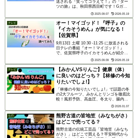
送される『笑ってコラえて！』の『ダー
ツの旅』は、秋田県西目町です！Gガイ
ドの予告では、今回の旅人、サッカー元
2025.09.07
2026.05.19
日本代表・内田篤人さんに「女子高生が
メロメロになった紳士的行動とは？」な
オー！マイゴッド！『呼子』の
テレビ
どとありますが、...
『イカそうめん』が気になる！
【佐賀県】
9月13日 土曜 10:30 -11:25 に放送される
日テレの番組『オー！マイゴッド！』
で、佐賀県呼子のイカそうめんが紹介さ
れるようですね。番組でどんな風にイカ
2025.09.09
2026.05.19
そうめんが紹介されるのか、放送が待ち
遠しい人も多いのではないでしょうか。
【みかんVSりんご】健康（体）
テレビ
この記...
に良いのはどっち？【林修の今知
りたいでしょ!】
「林修の今知りたいでしょ!」で話題の冬
の2大フルーツ、みかんとリンゴを徹底比
較！風邪予防、高血圧、冬太り、腸内環
境の4大悩みに効くのはどっち？番組放送
2026.01.07
前に、最新研究に基づくそれぞれの健康
効果や、栄養を倍増させる「最強の食べ
熊野古道の皆地笠（みなちがさ）
もの
方」を予習しましょう。
はどこで売ってる？
熊野古道の伝統工芸品「皆地笠（みなち
がさ）」はどこで買える？平安時代から