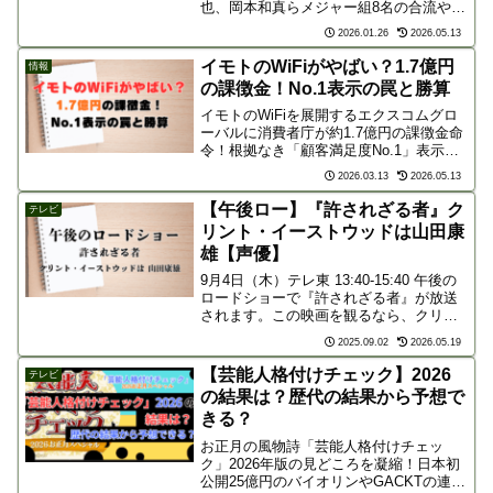
也、岡本和真らメジャー組8名の合流や大
谷翔平の起用構想、松井秀喜氏のキャン
2026.01.26
2026.05.13
プ来訪まで徹底解説。連覇を狙う井端ジ
ャパンの全貌と今後の試合スケジュール
イモトのWiFiがやばい？1.7億円
情報
を今すぐチェック！
の課徴金！No.1表示の罠と勝算
イモトのWiFiを展開するエクスコムグロ
ーバルに消費者庁が約1.7億円の課徴金命
令！根拠なき「顧客満足度No.1」表示は
何がいけなかったのか？外部調査会社の
2026.03.13
2026.05.13
責任を主張する同社に勝ち目はあるの
か、景品表示法の観点とネットの厳しい
【午後ロー】『許されざる者』ク
テレビ
声から徹底解説。
リント・イーストウッドは山田康
雄【声優】
9月4日（木）テレ東 13:40-15:40 午後の
ロードショーで『許されざる者』が放送
されます。この映画を観るなら、クリン
ト・イーストウッドの吹き替えに注目し
2025.09.02
2026.05.19
ない手はありません。山田康雄氏が声を
当てたことで、「イーストウッドといえ
【芸能人格付けチェック】2026
テレビ
ば山田康...
の結果は？歴代の結果から予想で
きる？
お正月の風物詩「芸能人格付けチェッ
ク」2026年版の見どころを凝縮！日本初
公開25億円のバイオリンやGACKTの連勝