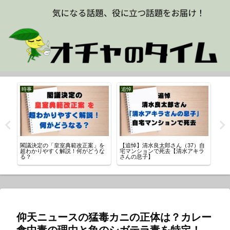
時事
追悼
未
閣議決定の「皇室典範改正案」を
【追悼】清水良太郎さん（37）自
【イ
真
超わかりやすく解説！何がどうな
宅マンションで死去【清水アキラ
学
る？
さんの息子】
仰天ニュースの猛毒カニの正体は？カレー
食中毒の理由と魚のシガテラ毒を特定！