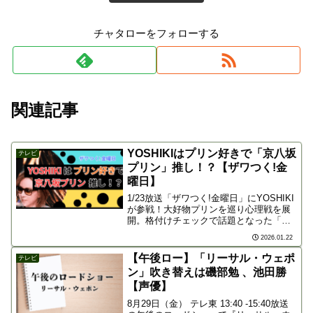
チャタローをフォローする
関連記事
YOSHIKIはプリン好きで「京八坂
テレビ
プリン」推し！？【ザワつく!金
曜日】
1/23放送「ザワつく!金曜日」にYOSHIKI
が参戦！大好物プリンを巡り心理戦を展
開。格付けチェックで話題となった「京
八坂プリン」が再登場するのか？盟友
2026.01.22
Toshlとのプリン愛の比較や、伝説のお菓
子カウンターも深掘り。放送前に必見の
【午後ロー】「リーサル・ウェポ
テレビ
見どころを解説！
ン」吹き替えは磯部勉 、池田勝
【声優】
8月29日（金） テレ東 13:40 -15:40放送