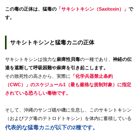
この毒の正体は、猛毒の
「サキシトキシン（Saxitoxin）」
で
す。
サキシトキシンと猛毒カニの正体
サキシトキシンは強力な
麻痺性貝毒
の一種であり、
神経の伝
達を遮断して呼吸困難や麻痺を引き起こします。
その致死性の高さから、実際に
「化学兵器禁止条約
（CWC）」のスケジュール1（最も厳格な規制対象）に指定
されている恐ろしい毒物です。
そして、沖縄のサンゴ礁や磯に生息し、このサキシトキシン
（およびフグ毒のテトロドトキシン）を体内に蓄積している
代表的な猛毒カニが以下の2種です。