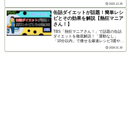
記録の行方は？出演者一覧に加え、過去
2025.12.26
の戦績も一覧表で掲載。番組を観る前に
これまでの衝撃の結末を復習しておきま
缶詰ダイエットが話題！簡単レシ
テレビ
しょう！
ピとその効果を解説【熱狂マニア
さん！】
TBS「熱狂マニアさん！」で話題の缶詰
ダイエットを徹底解説！「運動なし」
「10分以内」で痩せる爆速レシピ3選や、
10日間で2〜4kg減を目指す検証結果を公
2026.01.30
開。なぜ缶詰が最強の管理食なのか？成
功の鉄則を守って、賢く効率的に理想の
体を手に入れましょう。