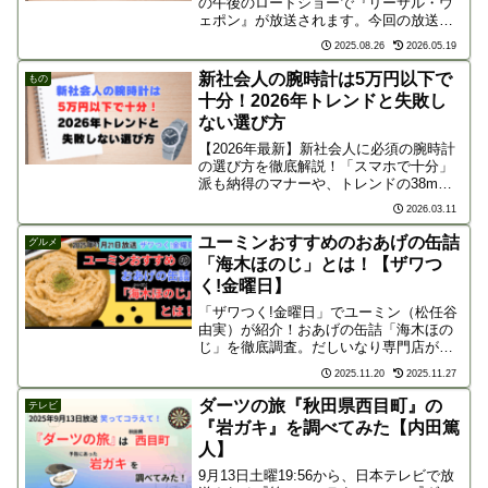
の午後のロードショーで『リーサル・ウ
ェポン』が放送されます。今回の放送で
は、メル・ギブソン演じる「マーティ
2025.08.26
2026.05.19
ン・リッグス」の吹き替えを「磯部勉」
さん、ダニー・グローヴァー演じる「ロ
新社会人の腕時計は5万円以下で
もの
ジャー・...
十分！2026年トレンドと失敗し
ない選び方
【2026年最新】新社会人に必須の腕時計
の選び方を徹底解説！「スマホで十分」
派も納得のマナーや、トレンドの38mm
径など失敗しない3つのポイントを紹介。
2026.03.11
セイコーやシチズンなど、5万円以下で手
に入る信頼の5選と桜色の限定モデルも必
ユーミンおすすめのおあげの缶詰
グルメ
見です。
「海木ほのじ」とは！【ザワつ
く!金曜日】
「ザワつく!金曜日」でユーミン（松任谷
由実）が紹介！おあげの缶詰「海木ほの
じ」を徹底調査。だしいなり専門店が作
るジューシーで上品な味わい、値段、店
2025.11.20
2025.11.27
舗（福岡・日本橋）や通販での購入方法
まで解説。
ダーツの旅『秋田県西目町』の
テレビ
『岩ガキ』を調べてみた【内田篤
人】
9月13日土曜19:56から、日本テレビで放