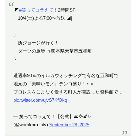
|◤
#笑ってコラえて
！2時間SP
10/4(土)よる7:00〜放送 ◢|
⋰
所ジョージが行く！
ダーツの旅🎯 in 熊本県天草市五和町
⋱
遭遇率90％のイルカウオッチングで有名な五和町で
地元の『美味いモノ』テンコ盛り！⋆˙⟡
プロレスをこよなく愛する町人が開設した資料館で…
pic.twitter.com/ujvS7KfOkq
— 笑ってコラえて！【公式】🗻🦅🍆✨
(@warakora_ntv)
September 28, 2025