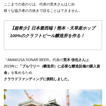
ここまでの道のりは、代表の荒木さんはじめ
様々な協力者の力抜きで語ることはできません。
【超希少】日本最西端！熊本・天草産ホップ
100%のクラフトビール醸造所を作る！
『AMAKUSA SONAR BEER』代表の
荒木 信也さん
は、
2019年に
「ブルワリー（醸造所）に必要な醸造設備の購入資
金」
を集めるため
クラウドファンディングに挑戦しました。