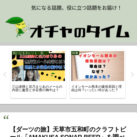
気になるタレント・芸能人
時事
ス
を
三山凌輝と花乃まりあのメールの
イオンモール熊本の爆発原因と理
【
な
内容に趣里と水谷豊の胸中は？
由は何？いったい何があった？
村
流
【ダーツの旅】天草市五和町のクラフトビ
ール「AMAKUSA SONAR BEER」を調べ