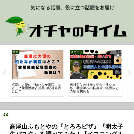
時事
スポーツ
時
点滴に大便の「柏たなか病院」は
田村亜矢の経歴を紹介！生い立
イ
？
どこ？元看護師古川美由紀容疑者
ち・看護師への転身や中谷潤人と
由
とは？
の馴れ初めも！
高尾山ふもとやの『とろろピザ』『明太子
生パスタ』を調べてみた！【ベスコングル