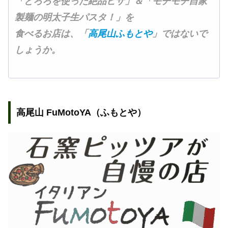
「とろろを使った絶品ピザ」＆「モチモチ自家
製麺の明太子生パスタ！」を
食べるお店は、
「
高尾山ふもとや
」ではないで
しょう
か。
高尾山 FuMotoYA（ふもとや）