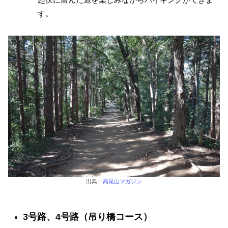
す。
出典：
高尾山マガジン
3号路、4号路（吊り橋コース）