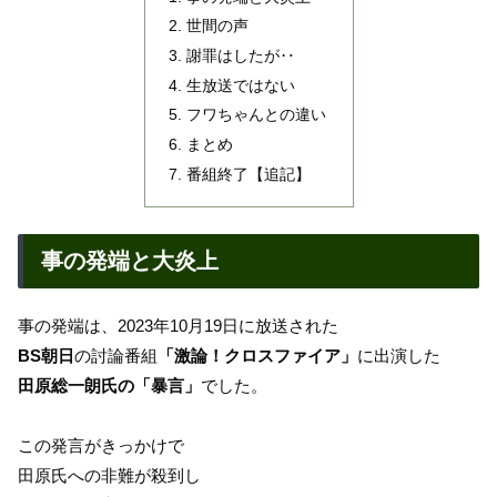
世間の声
謝罪はしたが‥
生放送ではない
フワちゃんとの違い
まとめ
番組終了【追記】
事の発端と大炎上
事の発端は、2023年10月19日に放送された
BS朝日
の討論番組
「激論！クロスファイア」
に出演した
田原総一朗氏の「暴言」
でした。
この発言がきっかけで
田原氏への非難が殺到し