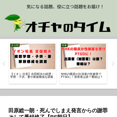
未分類
時事
ス
う
【イオン 社長】吉田昭夫の経歴・
NHKの職員が出演者の性被害で
パ
学歴・子供、妻や家族構成を調査
PTSDに！加害者は誰？番組は？
SN
は
田原総一朗・死んでしまえ発言からの謝罪
そして番組終了【BS朝日】