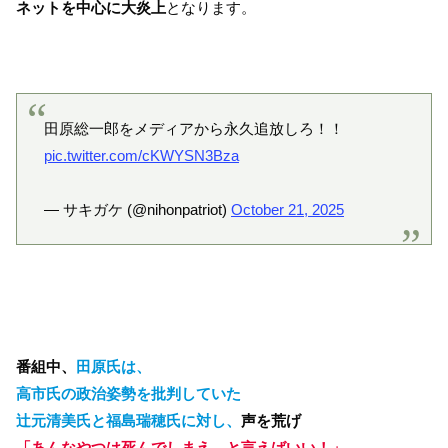
ネットを中心に大炎上
となります。
田原総一郎をメディアから永久追放しろ！！
pic.twitter.com/cKWYSN3Bza
— サキガケ (@nihonpatriot)
October 21, 2025
番組中、
田原氏は、
高市氏の政治姿勢を批判していた
辻元清美氏と福島瑞穂氏に対し、
声を荒げ
「あんなやつは死んでしまえ、と言えばいい！」