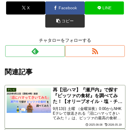
X
Facebook
LINE
コピー
チャタローをフォローする
関連記事
再【沼ハマ】『瀬戸内』で探す
テレビ
『ピッツァの食材』を調べてみ
た！【オリーブオイル・塩・チー
ズ】
9月13日 土曜 （金曜深夜）0:00からNHK
Eテレで放送される『沼にハマってきい
てみた！』は、ピッツァの最高の食材を
求めて瀬戸内を巡ります。本放送を見逃
2025.09.08
2026.05.19
したので、うれしい再放送です！Gガイ