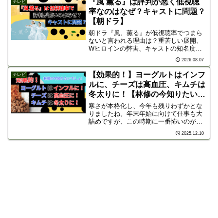
『風 薫る』は評判が悪く低視聴
テレビ
東京の名所を...
率なのはなぜ？キャストに問題？
【朝ドラ】
朝ドラ『風、薫る』が低視聴率でつまら
ないと言われる理由は？重苦しい展開、
Wヒロインの弊害、キャストの知名度不
足や見分けがつかない問題を徹底分析！
2026.08.07
後半の巻き返しや豪華追加キャストの見
どころも解説します。
【効果的！】ヨーグルトはインフ
テレビ
ルに、チーズは高血圧、キムチは
冬太りに！【林修の今知りたいで
しょ! 】
寒さが本格化し、今年も残りわずかとな
りましたね。年末年始に向けて仕事も大
詰めですが、この時期に一番怖いのが体
調不良です。「風邪やインフルエンザで
2025.12.10
寝込みたくない！」「寒さで血圧の変化
が気になる…」「忘年会続きで、うっか
り冬太り」そんな冬特有の...