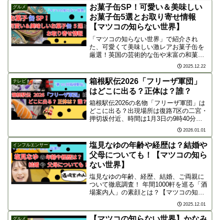
す！
お菓子缶SP！可愛い＆美味しい
グルメ
お菓子缶5選とお取り寄せ情報
【マツコの知らない世界】
「マツコの知らない世界」で紹介され
た、可愛くて美味しい激レアお菓子缶を
厳選！英国の芸術的な缶や末富の和菓子
缶、低糖質のトランプ缶など、ギフトや
2025.12.22
自分へのご褒美に最適なお取り寄せ情報
をまとめました。完売前にチェックし
箱根駅伝2026「フリーザ軍団」
テレビ
て、素敵な缶の世界を楽しみましょう。
はどこに出る？正体は？誰？
箱根駅伝2026の名物「フリーザ軍団」は
どこに出る？出現場所は復路7区の二宮・
押切坂付近、時間は1月3日の9時40分前
後が狙い目です！気になる正体は地元の
2026.01.01
同級生？「良識ある悪の軍団」の掟や、
テレビ中継で映るコツまで徹底解説しま
塩見なゆの年齢や経歴は？結婚や
インフルエンサー
す。
父母についても！【マツコの知ら
ない世界】
塩見なゆの年齢、経歴、結婚、ご両親に
ついて徹底調査！ 年間1000軒を巡る「酒
場案内人」の素顔とは？【マツコの知ら
ない世界】出演。
2025.12.01
【マツコの知らない世界】かなみ
グルメ