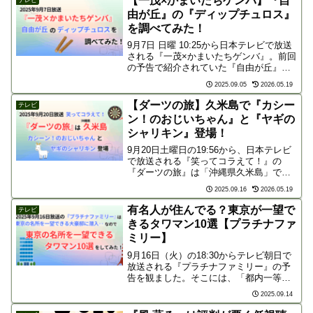
【一茂×かまいたちゲンバ】『自
ロ...
由が丘』の『ディップチュロス』
を調べてみた！
9月7日 日曜 10:25から日本テレビで放送
される『一茂×かまいたちゲンバ』。前回
の予告で紹介されていた『自由が丘』の
『ディップチュロス』が気になったの
2025.09.05
2026.05.19
で、放送前に調べてみました！自由が丘
でディップチュロスといえば‥「自由が
【ダーツの旅】久米島で『カシー
テレビ
丘でディップチ...
ン！のおじいちゃん』と『ヤギの
シャリキン』登場！
9月20日土曜日の19:56から、日本テレビ
で放送される『笑ってコラえて！』の
『ダーツの旅』は「沖縄県久米島」で
す。番組の予告映像を見ると、思わず息
2025.09.16
2026.05.19
をのむような美しい海に目を奪われます
が、それよりも私が気になって仕方がな
有名人が住んでる？東京が一望で
テレビ
いのは、「カシーン！...
きるタワマン10選【プラチナファ
ミリー】
9月16日（火）の18:30からテレビ朝日で
放送される『プラチナファミリー』の予
告を観ました。そこには、「都内一等地
の最上階に住む“世界をまたにかける超有
2025.09.14
名人”の大豪邸に森泉が潜入！」とありま
した。また、「国立競技場や迎賓館など