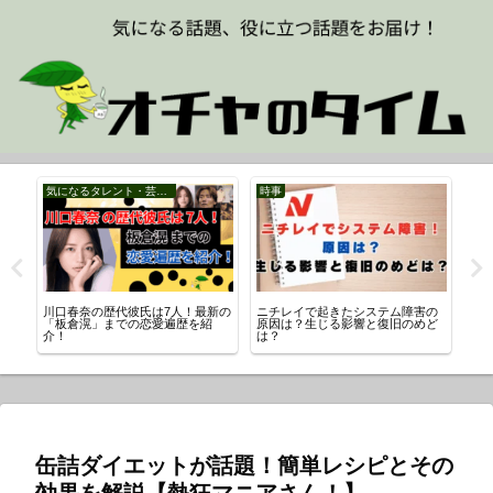
気になるタレント・芸能人
時事
は
川口春奈の歴代彼氏は7人！最新の
ニチレイで起きたシステム障害の
さ
者
「板倉滉」までの恋愛遍歴を紹
原因は？生じる影響と復旧のめど
櫻井
介！
は？
缶詰ダイエットが話題！簡単レシピとその
効果を解説【熱狂マニアさん！】