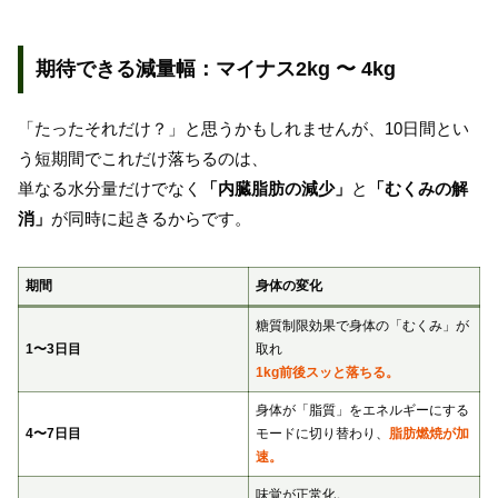
期待できる減量幅：マイナス2kg 〜 4kg
「たったそれだけ？」と思うかもしれませんが、10日間とい
う短期間でこれだけ落ちるのは、
単なる水分量だけでなく
「内臓脂肪の減少」
と
「むくみの解
消」
が同時に起きるからです。
期間
身体の変化
糖質制限効果で身体の「むくみ」が
1〜3日目
取れ
1kg前後スッと落ちる。
身体が「脂質」をエネルギーにする
4〜7日目
モードに切り替わり、
脂肪燃焼が加
速。
味覚が正常化。