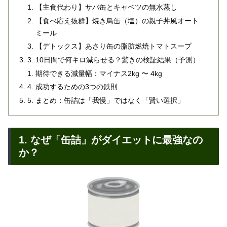
【主食代わり】サバ缶とキャベツの無水蒸し
【食べ応え抜群】焼き鳥缶（塩）の親子丼風オート
ミール
【デトックス】あさり缶の脂肪燃焼トマトスープ
3. 10日間で何キロ減らせる？驚きの検証結果（予測）
期待できる減量幅：マイナス2kg 〜 4kg
4. 成功するための3つの鉄則
5. まとめ：缶詰は「我慢」ではなく「賢い選択」
1. なぜ「缶詰」がダイエットに最強なの
か？