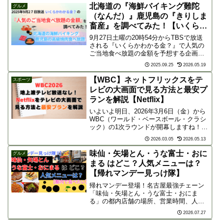
ドの予告記事には、「オリーブオイル」
北海道の『海鮮バイキング難陀
グルメ
「塩」「チ...
（なんだ）』鹿児島の『きりしま
畜産』を調べてみた！【いくらか
わかる金？】
9月27日土曜の20時54分からTBSで放送
される『いくらかわかる金？』で人気の
ご当地食べ放題の金額を予想する企画が
放送されます！番組ホームページには
2025.09.25
2026.05.19
「100種以上の北海道グルメが食べられる
海鮮バイキング」と「高級和牛が楽しめ
【WBC】ネットフリックスをテ
スポーツ
る鹿児島の焼肉...
レビの大画面で見る方法と最安プ
ランを解説【Netflix】
いよいよ明日、2026年3月6日（金）から
WBC（ワールド・ベースボール・クラシ
ック）の1次ラウンドが開幕しますね！侍
ジャパンの初戦、対チャイニーズ・タイ
2026.03.05
2026.05.13
ペイ戦を楽しみにしている方も多いは
ず。しかし、ここで衝撃の事実が‥‥。
味仙・矢場とん・うな富士・おに
グルメ
「テレビの番組表...
まる はどこ？人気メニューは？
【帰れマンデー見っけ隊】
帰れマンデー登場！名古屋最強チェーン
「味仙・矢場とん・うな富士・おにま
る」の都内店舗の場所、営業時間、人気
メニュー、口コミを徹底解説！東京で楽
2026.07.27
しめる絶品名古屋グルメ情報は必見で