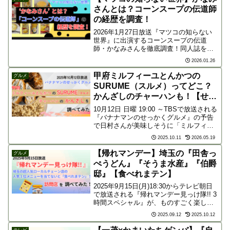
さんとは？コーンスープの伝道師
の経歴を調査！
2026年1月27日放送『マツコの知らない
世界』に出演するコーンスープの伝道
師・かなみさんを徹底調査！同人誌を出
すほどの熱狂的な愛を持つ彼女の経歴や
2026.01.26
正体とは？番組で紹介される激ウマ市販
品や日本初の専門店、マツコ絶賛のアレ
甲府ミルフィーユとんかつの
グルメ
ンジ術も先取りチェック！
SURUME（スルメ）ってどこ？
かんざしのチャーハンも！【せっ
かくグルメ 】
10月12日 日曜 19:00 ～TBSで放送される
『バナナマンのせっかくグルメ』の予告
で日村さんが美味しそうに「ミルフィー
ユとんかつ」を食べています！甲府でミ
2025.10.11
2026.05.19
ルフィーユ豚カツが食べられるお店って
どこなんでしょうか？以前テレビで話題
【帰れマンデー】埼玉の『田舎っ
グルメ
になった...
ぺうどん』『そうま水産』『伯爵
邸』【食べれまテン】
2025年9月15日(月)18:30からテレビ朝日
で放送される『帰れマンデー見っけ隊!! 3
時間スペシャル』が、ものすごく楽しみ
です。特に番組後半の『三宅健 参戦！埼
2025.09.12
2025.10.12
玉の超人気ローカルチェーン店で帰れま
10特別編』が気になります。「大人気
テレビ