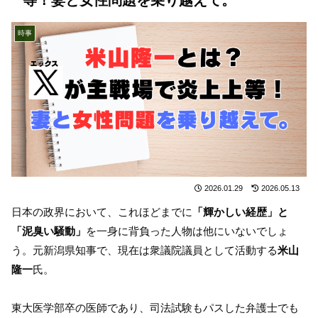
時事
2026.01.29
2026.05.13
日本の政界において、これほどまでに
「輝かしい経歴」と
「泥臭い騒動」
を一身に背負った人物は他にいないでしょ
う。元新潟県知事で、現在は衆議院議員として活動する
米山
隆一
氏。
東大医学部卒の医師であり、司法試験もパスした弁護士でも