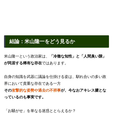
結論：米山隆一をどう見るか
米山隆一という政治家は、
「冷徹な知性」と「人間臭い隙」
が同居する稀有な存在
ではあります。
自身の知識を武器に議論を仕掛ける姿は、馴れ合いの多い政
界において貴重な存在である一方
その
攻撃的な姿勢や過去の不祥事
が、今なおアキレス腱とな
っているのも事実です。
「お騒がせ」を単なる迷惑ととらえるか？