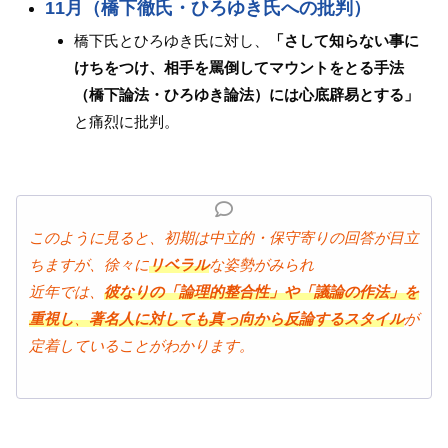
11月（橋下徹氏・ひろゆき氏への批判）
橋下氏とひろゆき氏に対し、
「さして知らない事に
けちをつけ、相手を罵倒してマウントをとる手法
（橋下論法・ひろゆき論法）には心底辟易とする」
と痛烈に批判。
このように見ると、初期は中立的・保守寄りの回答が目立
ちますが、徐々に
リベラル
な姿勢がみられ
近年では、
彼なりの「論理的整合性」や「議論の作法」を
重視し
、
著名人に対しても真っ向から反論するスタイル
が
定着していることがわかります。