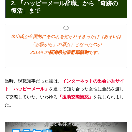
2. 「ハッピーメール辞職」から「奇跡の
復活」まで
米山氏が全国的にその名を知られるきっかけ（あるいは
「お騒がせ」の原点）となったのが
2018年の
新潟県知事辞職騒動
です。
当時、現職知事だった彼は、
インターネットの出会い系サイ
ト「ハッピーメール」
を通じて知り合った女性に金品を渡し
て交際していた、いわゆる
「援助交際疑惑」
を報じられまし
た。