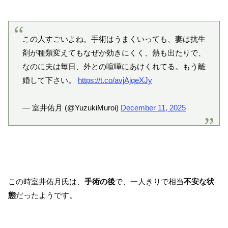
この人すごいよね。手術はうまくいっても、妻は抗生
剤が種類変えてもなぜか効きにくく、熱も出たりで、
なのに夫は毎日、外との喧嘩にあけくれてる。もう離
婚して下さい。
https://t.co/avjAjqeXJy
— 室井佑月 (@YuzukiMuroi)
December 11, 2025
この時室井佑月氏は、
手術の後
で、一人きりで相当
不安な状
態
だったようです。