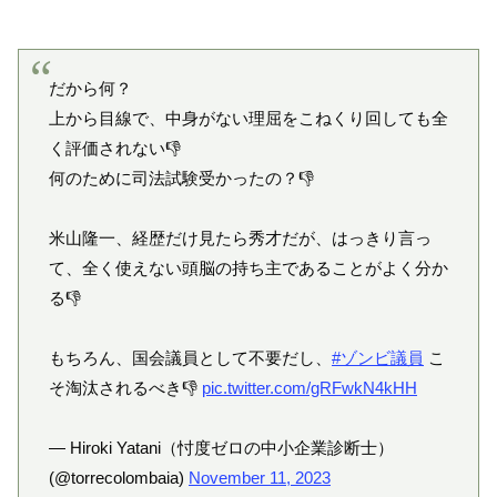
だから何？
上から目線で、中身がない理屈をこねくり回しても全
く評価されない👎
何のために司法試験受かったの？👎
米山隆一、経歴だけ見たら秀才だが、はっきり言っ
て、全く使えない頭脳の持ち主であることがよく分か
る👎
もちろん、国会議員として不要だし、
#ゾンビ議員
こ
そ淘汰されるべき👎
pic.twitter.com/gRFwkN4kHH
— Hiroki Yatani（忖度ゼロの中小企業診断士）
(@torrecolombaia)
November 11, 2023