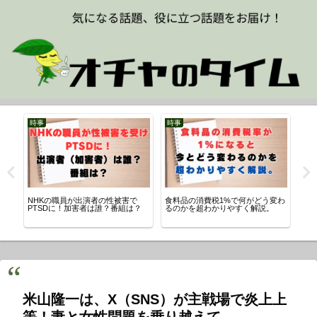
時事
時事
NHKの職員が出演者の性被害で
食料品の消費税1%で何がどう変わ
三
PTSDに！加害者は誰？番組は？
るのかを超わかりやすく解説。
内
米山隆一は、X（SNS）が主戦場で炎上上
等！妻と女性問題を乗り越えて。