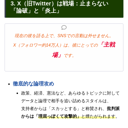
3. X（旧Twitter）は戦場：止まらない
「論破」と「炎上」
現在の彼を語る上で、SNSでの言動は外せません。
「主戦
X（フォロワー約14万人）は、彼にとっての
場」
です。
徹底的な論理攻め
政策、経済、憲法など、あらゆるトピックに対して
データと論理で相手を追い詰めるスタイルは、
支持者からは「スカッとする」と称賛され、
批判派
からは「
理屈っぽくて攻撃的」
と煙たがられます
。