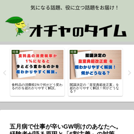
時事
時事
の
食料品の消費税1%で何がどう変わ
閣議決定の「皇室典範改正案」を
川口
ど
るのかを超わかりやすく解説。
超わかりやすく解説！何がどうな
「
る？
介
五月病で仕事が辛いGW明けのあなたへ。
経験者が語る原因と「6割主義」の対策