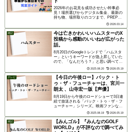
ド
2026年のお花見を成功させたい幹事必
見！場所選びからデジタル集金、最新の
持ち物、場所取りのコツまで、PREP法
で分かりやすく解説したパーフェクトガ
2026.03.14
イドです。このブログを読めば、準備か
ら撤収まで失敗なし。参加者に喜ばれる
今は亡きかわいいハムスターのX
雑記
「できる幹事」を目指しましょう。
投稿から感動のいいねが広がった
話。
8月20日のGoogleトレンドで「ハムスタ
ー」というキーワードが急上昇していた
ので、「なんだろう？」と思い調べてみ
ました。なぜ「ハムスター」がトレンド
2025.08.20
2026.05.19
入り？この背景には、X で大きな反響を
呼んだある投稿が関係していました。話
【今日の午後ロー】バック・ト
テレビ
題の発端となっ...
ゥ・ザ・フューチャーは、宮川一
朗太 、山寺宏一版【声優】
8月19日から午後のロードショーで3日連
続で放送される「バック・トゥ・ザ・フ
ューチャー」シリーズ。映画ファンなら
誰もが知る名作ですが、今回の放送を楽
2025.08.19
2026.05.19
しみにしているのは、吹替版、特に特定
の声優バージョンがお好きな方かもしれ
【みんゴル】『みんなのGOLF
雑記
ません。今回放送され...
WORLD』が不評なので調べてみ