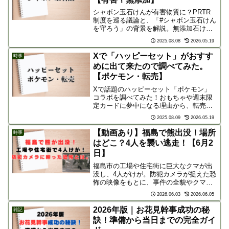
シャボン玉石けんが有害物質に？PRTR
制度を巡る議論と、「#シャボン玉石けん
を守ろう」の背景を解説。無添加石けん
の未来はどうなる？
2025.08.08
2026.05.19
Xで「ハッピーセット」がおすす
時事
めに出て来たので調べてみた。
【ポケモン・転売】
Xで話題のハッピーセット「ポケモン」
コラボを調べてみた！おもちゃや週末限
定カードに夢中になる理由から、転売や
食品ロスの問題、マクドナルドとメルカ
2025.08.09
2026.05.19
リの対策まで、気になったことをまとめ
てみました。
【動画あり】福島で熊出没！場所
時事
はどこ？4人を襲い逃走！【6月2
日】
福島市の工場や住宅街に巨大なクマが出
没し、4人がけが。防犯カメラが捉えた恐
怖の映像をもとに、事件の全貌やクマの
恐るべき行動、ネットのリアルな反応を
2026.06.03
2026.06.05
徹底解説。市街地にも迫るクマの脅威か
ら身を守るための正しい対処法を学びま
2026年版｜お花見幹事成功の秘
雑記
しょう。
訣！準備から当日までの完全ガイ