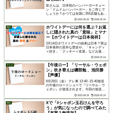
皆さんは、日本初のハンバーガーチェー
ン「ドムドムハンバーガー」をご存じで
しょうか？かつては全国に355店舗もあり
ましたが、今では29店舗にまで減少して
2025.09.20
2026.05.19
います。しかし、そんなドムドムが今、
再び熱い注目を集めています。2017年頃
ホワイトデーには何を選ぶ？お返
雑記
からメニューや...
しに隠された真の「意味」とマナ
ー【ホワイトデーは日本発祥】
3月14日ホワイトデーの由来は日本？実は
日本発祥の意外な歴史や、「キャンディ
＝好き」「クッキー＝友達」などお返し
の品に隠された意味をPREP法で詳しく
2026.03.14
解説。失敗しないためのマナーや、贈る
相手に合わせた選び方のヒントが満載で
【午後ロー】「リーサル・ウェポ
テレビ
す。
ン」吹き替えは磯部勉 、池田勝
【声優】
8月29日（金） テレ東 13:40 -15:40放送
の午後のロードショーで『リーサル・ウ
ェポン』が放送されます。今回の放送で
は、メル・ギブソン演じる「マーティ
2025.08.26
2026.05.19
ン・リッグス」の吹き替えを「磯部勉」
さん、ダニー・グローヴァー演じる「ロ
Xで「#シャボン玉石けんを守ろ
雑記
ジャー・...
う」が気になったので調べてみた
【有害？無添加】