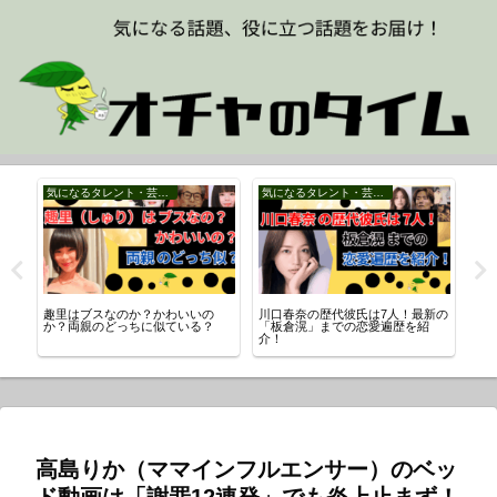
気になるタレント・芸能人
気になるタレント・芸能人
時
趣里はブスなのか？かわいいの
川口春奈の歴代彼氏は7人！最新の
ニ
真
か？両親のどっちに似ている？
「板倉滉」までの恋愛遍歴を紹
原
介！
は
高島りか（ママインフルエンサー）のベッ
ド動画は「謝罪12連発」でも炎上止まず！