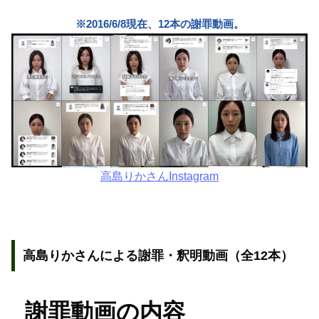
※2016/6/8現在、12本の謝罪動画。
高島りかさんInstagram
高島りかさんによる謝罪・釈明動画（全12本）
謝罪動画の内容