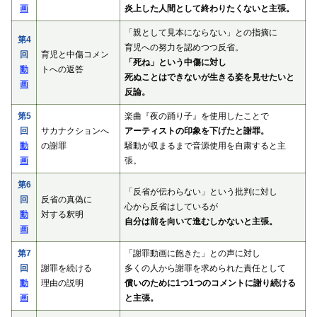
画
炎上した人間として終わりたくないと主張。
「親として見本にならない」との指摘に
第4
育児への努力を認めつつ反省。
回
育児と中傷コメン
「死ね」という中傷に対し
動
トへの返答
死ぬことはできないが生きる姿を見せたいと
画
反論。
第5
楽曲『夜の踊り子』を使用したことで
回
サカナクションへ
アーティストの印象を下げたと謝罪。
動
の謝罪
騒動が収まるまで音源使用を自粛すると主
画
張。
第6
「反省が伝わらない」という批判に対し
回
反省の真偽に
心から反省はしているが
動
対する釈明
自分は前を向いて進むしかないと主張。
画
第7
「謝罪動画に飽きた」との声に対し
回
謝罪を続ける
多くの人から謝罪を求められた責任として
動
理由の説明
償いのために1つ1つのコメントに謝り続ける
画
と主張。