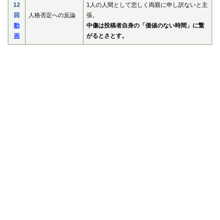
12
1人の人間として悲しく両親に申し訳ないと主
回
人格否定への反論
張。
動
中傷は投稿者自身の「価値のない時間」に繋
画
がるとさとす。