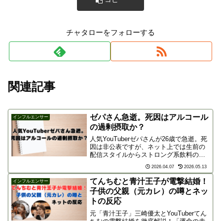
チャタローをフォローする
関連記事
ゼパさん急逝。死因はアルコール
インフルエンサー
の過剰摂取か？
人気YouTuberゼパさんが26歳で急逝。死
因は非公表ですが、ネット上では生前の
配信スタイルからストロング系飲料の過
剰摂取やアルコール依存を心配する声が
2026.04.07
2026.05.13
上がっています。親友の悲痛な思いやフ
ァンの声を交え、早すぎる別れの背景と
てんちむと青汁王子が電撃結婚！
インフルエンサー
原因について考察します。
子供の父親（元カレ）の噂とネッ
トの反応
元「青汁王子」三崎優太とYouTuberてん