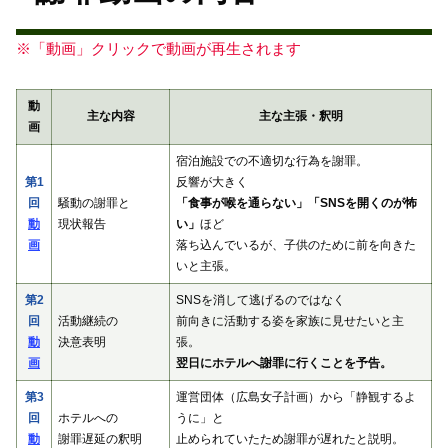
※「動画」クリックで動画が再生されます
動
主な内容
主な主張・釈明
画
宿泊施設での不適切な行為を謝罪。
第1
反響が大きく
回
騒動の謝罪と
「食事が喉を通らない」「SNSを開くのが怖
動
現状報告
い」
ほど
画
落ち込んでいるが、子供のために前を向きた
いと主張。
第2
SNSを消して逃げるのではなく
回
活動継続の
前向きに活動する姿を家族に見せたいと主
動
決意表明
張。
画
翌日にホテルへ謝罪に行くことを予告。
第3
運営団体（広島女子計画）から「静観するよ
回
ホテルへの
うに」と
動
謝罪遅延の釈明
止められていたため謝罪が遅れたと説明。