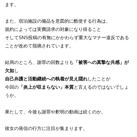
ます。
また、宿泊施設の備品を意図的に酷使する行為は、
規約によっては実費請求の対象になり得ること
そしてSNS投稿の有無にかかわらず重大なマナー違反である
ことが改めて指摘されています。
結局のところ、謝罪の回数よりも
「被害への真摯な共感」が
欠如
し
自己弁護と活動継続への執着が見え隠れ
したことが
今回の
「炎上が収まらない」本質
と言えるのではないでしょ
うか。
果たして、今後も謝罪や釈明の動画は続くのか。
彼女の発信の行方に注目が集まります。