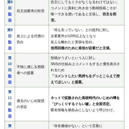
第8
坊主にしてもミスがなくなるわけではない。
回
コメントに真剣に向き合う動画投稿こそが
坊主頭要求の拒否
動
唯一できる償いであると主張し、
坊主を拒
画
否。
第9
「何も失っていない」との批判に対し
回
炎上による代償の
企業案件が10件以上なくなり
動
告白
友人も離れたと実損を告白。
画
信用回復のために発信が必要だと主張。
第
投稿がうざいという人に対し
10
SNSの仕組み上コメントをすると優先表示さ
不快に感じる視聴
回
れるため
者への提案
動
「コメントしたい気持ちをグッとこらえて控
画
えてほしい」と提案。
第
11
ネットで拡散された高校時代のいじめの噂を
過去のいじめ疑惑
回
「びっくりするぐらい嘘」と全面否定。
の否定
動
匿名情報を鵜呑みにしないよう呼びかけ。
画
第
「存在価値がない」という言葉に