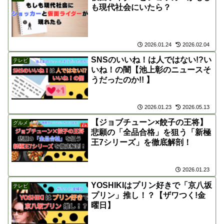
も現代社会にいたら？
2026.01.24
2026.02.04
SNSのいいね！は人ではない!?い
テレビ
いね！の闇【池上彰のニュースそ
うだったのか!! 】
2026.01.23
2026.05.13
【ジョブチューン×餃子の王将】
グルメ
悲願の「全品合格」を狙う「新極
王7シリーズ」を徹底解剖！
2026.01.23
YOSHIKIはプリン好きで「京八坂
テレビ
プリン」推し！？【ザワつく!金
曜日】