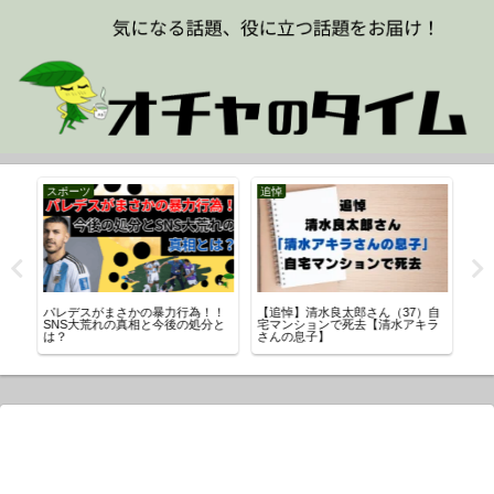
スポーツ
追悼
ス
！
パレデスがまさかの暴力行為！！
【追悼】清水良太郎さん（37）自
田
害の
SNS大荒れの真相と今後の処分と
宅マンションで死去【清水アキラ
ち
は？
さんの息子】
の