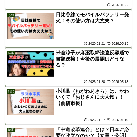
2026.01.22
日比谷線でモバイルバッテリー発
もの
火！その使い方は大丈夫？
2026.01.21
2026.05.13
米倉涼子が麻薬取締法違反容疑で
時事
書類送検！今後の展開はどうな
る？
2026.01.20
2026.05.13
小川晶（おがわあきら）は、かわ
雑記
いくて「おじさんに大人気」！
【前橋市長】
2026.01.17
2026.01.19
「中道改革連合」とは？日本に必
時事
要な政党なのか？【立憲・公明】