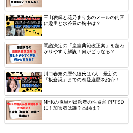
三山凌輝と花乃まりあのメールの内容
に趣里と水谷豊の胸中は？
閣議決定の「皇室典範改正案」を超わ
かりやすく解説！何がどうなる？
川口春奈の歴代彼氏は7人！最新の
「板倉滉」までの恋愛遍歴を紹介！
NHKの職員が出演者の性被害でPTSD
に！加害者は誰？番組は？