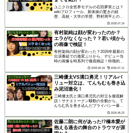
ユニクロ全世界モデルの石田夢実とは？
wikiプロフィール、新体操の驚きの経
歴、高校・大学の学歴、野村周平との熱
愛スクープや馴れ初めまで徹底解説！注
2026.07.24
目の次世代モデル・俳優の魅力を紹介し
ます。
有村架純は顔が変わったのか？
気になるタレント・芸能人
エラがなくなった？？若い頃から
の画像で検証！
有村架純の顔が変わった？2026年最新の
出演番組での激変ぶりから、デビュー当
時の画像を時系列で徹底検証！特徴的だ
ったエラの変化や、噂される整形疑惑
2026.06.18
2026.07.11
（ボトックスなど）、ダイエットの真相
に迫ります。
三崎優太VS溝口勇児！リアルバ
インフルエンサー
リュー対立は、てんちむも巻き込
み泥沼激化！
三崎優太氏と溝口勇児氏の対立を徹底解
説！サナエトークン騒動の全貌から、て
んちむ氏を巻き込んだプライバシー暴
露、内容証明送付による裁判への発展ま
2026.06.25
で、実業家たちの泥沼の闘争と双方の主
張に迫ります。
佐藤二朗に何があった!?橋本愛が
気になるタレント・芸能人
抱える過去の舞台のトラウマが原