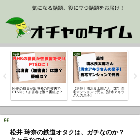
時事
追悼
ス
を
NHKの職員が出演者の性被害で
【追悼】清水良太郎さん（37）自
【
な
PTSDに！加害者は誰？番組は？
宅マンションで死去【清水アキラ
村
さんの息子】
流
松井 玲奈の鉄道オタクは、ガチなのか？
キャラなのか？