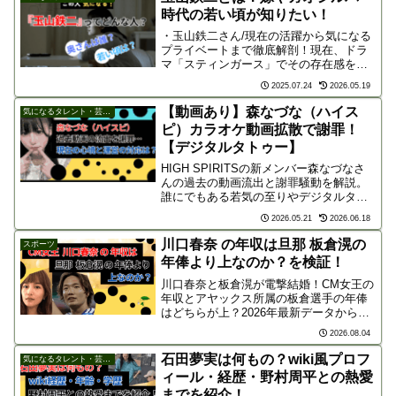
時代の若い頃が知りたい！
・玉山鉄二さん/現在の活躍から気になる
プライベートまで徹底解剖！現在、ドラ
マ「スティンガース」でその存在感を放
ち、大活躍中の玉山鉄二さん！彼が演じ
2025.07.24
2026.05.19
るキャラクターの年齢を重ねるごとに増
す魅力に引き込まれている方もたくさん
【動画あり】森なづな（ハイス
気になるタレント・芸能人
いるはずです！ そんな...
ピ）カラオケ動画拡散で謝罪！
【デジタルタトゥー】
HIGH SPIRITSの新メンバー森なづなさ
んの過去の動画流出と謝罪騒動を解説。
誰にでもある若気の至りやデジタルタト
ゥーの恐怖、そして運営が語った「本気
2026.05.21
2026.06.18
で変わろうとする姿勢」の大切さと今後
の活動への決意をまとめました。
川口春奈 の年収は旦那 板倉滉の
スポーツ
年俸より上なのか？を検証！
川口春奈と板倉滉が電撃結婚！CM女王の
年収とアヤックス所属の板倉選手の年俸
はどちらが上？2026年最新データから推
定8億〜10億円規模の経済圏と世帯年収、
2026.08.04
二人の経済力を徹底比較します！
石田夢実は何もの？wiki風プロフ
気になるタレント・芸能人
ィール・経歴・野村周平との熱愛
までを紹介！