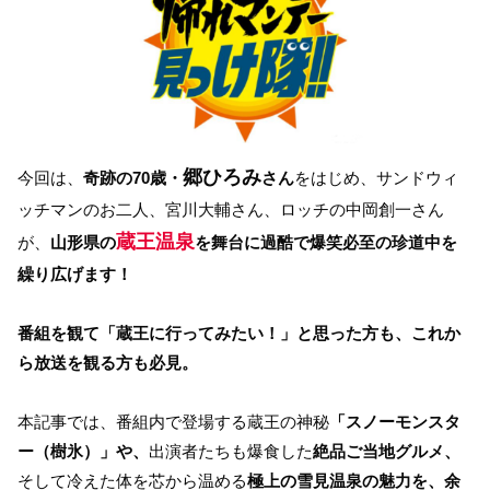
郷ひろみ
今回は、
奇跡の70歳・
さん
をはじめ、サンドウィ
ッチマンのお二人、宮川大輔さん、ロッチの中岡創一さん
蔵王温泉
が、
山形県の
を舞台に過酷で爆笑必至の珍道中を
繰り広げます！
番組を観て「蔵王に行ってみたい！」と思った方も、これか
ら放送を観る方も必見。
本記事では、番組内で登場する蔵王の神秘
「スノーモンスタ
ー（樹氷）」や、
出演者たちも爆食した
絶品ご当地グルメ、
そして冷えた体を芯から温める
極上の雪見温泉の魅力を、余