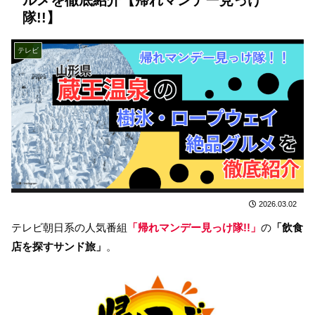
隊!!】
テレビ
2026.03.02
テレビ朝日系の人気番組
「帰れマンデー見っけ隊!!」
の
「飲食
店を探すサンド旅」
。