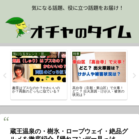
気になるタレント・芸能人
時事
時
を
趣里はブスなのか？かわいいの
高台寺（京都・東山区）で火事！
NH
な
か？両親のどっちに似ている？
どこ？ 出火原因・けが人・被害の
PT
状況は？
蔵王温泉の・樹氷・ロープウェイ・絶品グ
ルメを徹底紹介【帰れマンデー見っけ