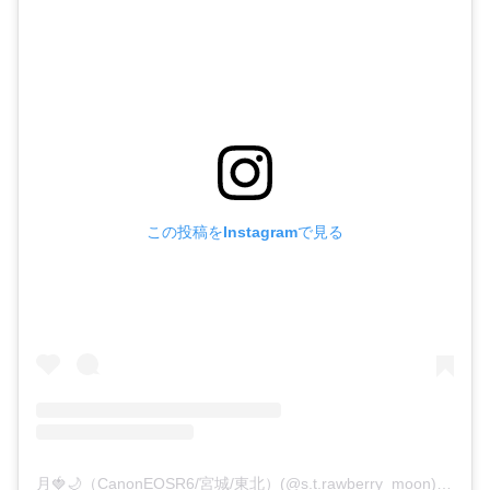
この投稿をInstagramで見る
月🍓🌙（CanonEOSR6/宮城/東北）(@s.t.rawberry_moon)がシェアした投稿