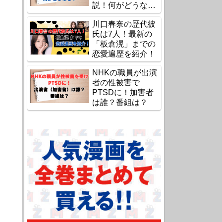
説！何がどうな
る？
川口春奈の歴代彼
氏は7人！最新の
「板倉滉」までの
恋愛遍歴を紹介！
NHKの職員が出演
者の性被害で
PTSDに！加害者
は誰？番組は？