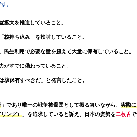
です。
置拡大を推進していること。
「核持ち込み」を検討していること。
、民生利用で必要な量を超えて大量に保有していること。
力がすでに備わっていること。
本は核保有すべきだ」と発言したこと。
者
」であり唯一の戦争被爆国として振る舞いながら、
実際に
アリング）
」を追求していると訴え、日本の姿勢を
二枚舌
で