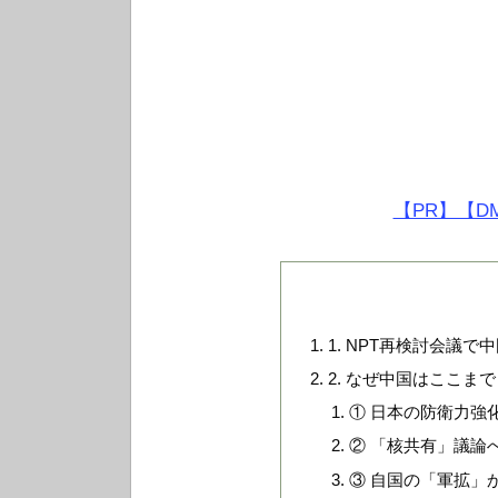
【PR】【D
1. NPT再検討会議
2. なぜ中国はここ
① 日本の防衛力強
② 「核共有」議論
③ 自国の「軍拡」