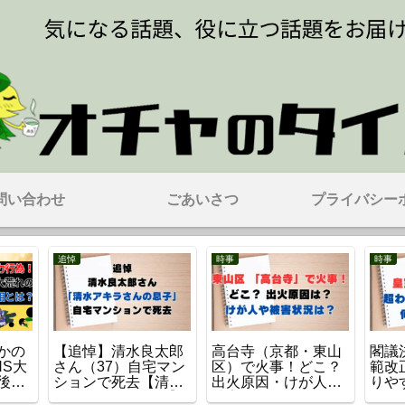
問い合わせ
ごあいさつ
プライバシー
追悼
時事
時事
かの
【追悼】清水良太郎
高台寺（京都・東山
閣議
NS大
さん（37）自宅マン
区）で火事！どこ？
範改
後の
ションで死去【清水
出火原因・けが人・
りや
アキラさんの息子】
被害の状況は？
どう