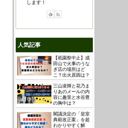
します！
人気記事
【祇園祭中止】成
田山で火事のうな
ぎ店の場所はど
こ？出火原因は？
三山凌輝と花乃ま
りあのメールの内
容に趣里と水谷豊
の胸中は？
閣議決定の「皇室
典範改正案」を超
わかりやすく解