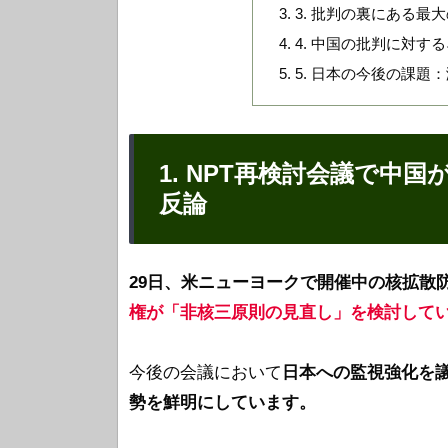
3. 批判の裏にある最
4. 中国の批判に対す
5. 日本の今後の課
1. NPT再検討会議で中
反論
29日、米ニューヨークで開催中の核拡散
権が「非核三原則の見直し」を検討して
今後の会議において
日本への監視強化を
勢を鮮明にしています。