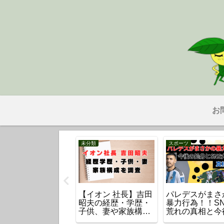
お
事
未分類
スポーツ
祇園祭中止】成田
【イオン 社長】吉田
パレデスがまさ
で火事のうなぎ店
昭夫の経歴・学歴・
暴力行為！！S
場所はどこ？出火
子供、妻や家族構成
荒れの真相と今
因は？
を調査
処分とは？