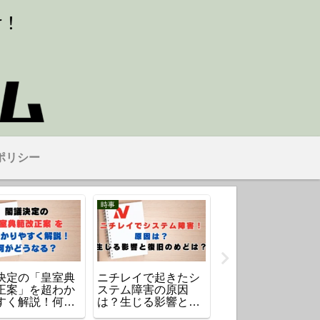
ポリシー
時事
時事
決定の「皇室典
ニチレイで起きたシ
点滴に大便の「柏
正案」を超わか
ステム障害の原因
なか病院」はどこ
すく解説！何が
は？生じる影響と復
元看護師古川美由
なる？
旧のめどは？
容疑者とは？