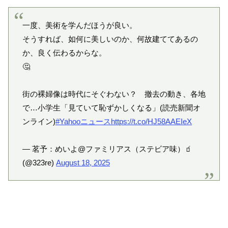
一度、美術を学んだほうが良い。
そうすれば、如何に美しいのか、何故建ててあるの
か、良く伝わるからな。
🤔
街の裸婦像は時代にそぐわない？ 撤去の動き、各地
で…小学生「見ていて恥ずかしくなる」(読売新聞オ
ンライン)
#Yahooニュース
https://t.co/HJ58AAEIeX
— 茗予：めいよ@ファミリアス（ステビア味）🧃
(@323re)
August 18, 2025