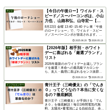
【今日の午後ロー】ワイルド・ス
テレビ
ピード／スーパーコンボは、小山
力也 、山路和弘、山寺宏一【声
優】
8月22日 金曜 13:40 -15:40 テレ東「午後
のロードショー」で、ワイルド・スピー
ド／スーパーコンボが放送されます。午
後ローの楽しみ方は、映画を楽しく観る
2025.08.20
2026.05.13
のはもちろんですが、吹き替えの出来栄
えを観察しながら鑑賞すると更に楽しく
【2026年版】相手別・ホワイト
情報
なり...
デーに喜ばれる「厳選ブランド」
リスト
2026年最新のホワイトデーお返しブラン
ドを厳選！本命への最高級マカロンか
ら、友人・義理に喜ばれるセンス抜群の
クッキー缶、甘いものが苦手な方へのケ
2026.03.14
2026.05.13
ア用品まで相手別に紹介します。トレン
ドの「ご褒美感」を意識した、外さない
青汁王子（三崎優太）の「でんき
インフルエンサー
ギフト選びの決定版です。
０」ってどうなの？本当に安くな
るの？徹底解説
青汁王子（三崎優太）が手掛ける「でん
き０」を徹底解説！毎日1時間電気代無
料、太陽光×蓄電池による自給自足、余剰