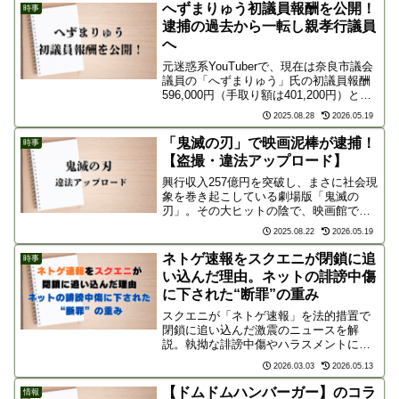
へずまりゅう初議員報酬を公開！
時事
逮捕の過去から一転し親孝行議員
へ
元迷惑系YouTuberで、現在は奈良市議会
議員の「へずまりゅう」氏の初議員報酬
596,000円（手取り額は401,200円）と、
その報酬を親孝行の為に使ったことが話
2025.08.28
2026.05.19
題になっています。かつて悪い意味で世
間を騒がせまくったへずま氏の今回の話
「鬼滅の刃」で映画泥棒が逮捕！
時事
題...
【盗撮・違法アップロード】
興行収入257億円を突破し、まさに社会現
象を巻き起こしている劇場版「鬼滅の
刃」。その大ヒットの陰で、映画館での
盗撮やSNSでの違法アップロードといっ
2025.08.22
2026.05.19
た問題が深刻化しています。なぜこのよ
うな問題が起こり、私たちはどう向き合
ネトゲ速報をスクエニが閉鎖に追
時事
っていくべきなのでし...
い込んだ理由。ネットの誹謗中傷
に下された“断罪”の重み
スクエニが「ネトゲ速報」を法的措置で
閉鎖に追い込んだ激震のニュースを解
説。執拗な誹謗中傷やハラスメントに対
し、企業が社員を守るため下した「断
2026.03.03
2026.05.13
罪」の重みとは？サイト閉鎖と解決金支
払いに至った経緯や、ネット社会の責任
【ドムドムハンバーガー】のコラ
情報