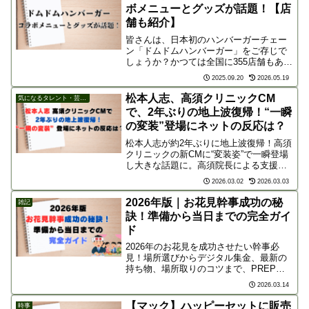
ある発信の在り方を問います。
ボメニューとグッズが話題！【店
舗も紹介】
皆さんは、日本初のハンバーガーチェー
ン「ドムドムハンバーガー」をご存じで
しょうか？かつては全国に355店舗もあり
ましたが、今では29店舗にまで減少して
2025.09.20
2026.05.19
います。しかし、そんなドムドムが今、
再び熱い注目を集めています。2017年頃
松本人志、高須クリニックCM
気になるタレント・芸能人
からメニューや...
で、2年ぶりの地上波復帰！“一瞬
の変装”登場にネットの反応は？
松本人志が約2年ぶりに地上波復帰！高須
クリニックの新CMに“変装姿”で一瞬登場
し大きな話題に。高須院長による支援の
舞台裏や、放送までの壁、そして「地上
2026.03.02
2026.03.03
波にこだわるべきか？」といったネット
上の賛否両論の声を詳しく解説。お笑い
2026年版｜お花見幹事成功の秘
雑記
界の帝王の現在地に迫ります。
訣！準備から当日までの完全ガイ
ド
2026年のお花見を成功させたい幹事必
見！場所選びからデジタル集金、最新の
持ち物、場所取りのコツまで、PREP法
で分かりやすく解説したパーフェクトガ
2026.03.14
イドです。このブログを読めば、準備か
ら撤収まで失敗なし。参加者に喜ばれる
【マック】ハッピーセットに販売
時事