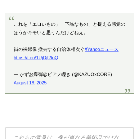
これを「エロいもの」「下品なもの」と捉える感覚の
ほうがキモいと思うんだけどねえ。
街の裸婦像 撤去する自治体相次ぐ
#Yahooニュース
https://t.co/1UjDjI2tqQ
— かずお爆弾@ピアノ轢き (@KAZUOxCORE)
August 18, 2025
これらの意見は、像が単なる美術品ではな