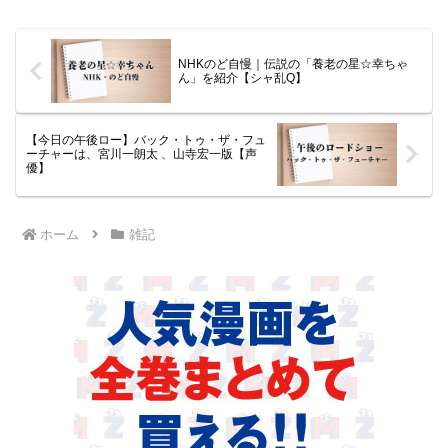
NHKのど自慢｜伝説の「養老の星☆幸ちゃ
ん」を紹介【シャ乱Q】
【今日の午後ロー】バック・トゥ・ザ・フュ
ーチャーは、宮川一朗太 、山寺宏一版【声
優】
ホーム
雑記