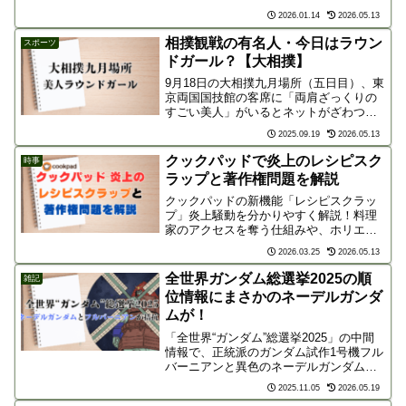
電力の20年高値買取など、驚きの仕組み
2026.01.14
2026.05.13
を深掘りします。本当に安くなるのか、
メリット・デメリットや向いている人を
相撲観戦の有名人・今日はラウン
スポーツ
分かりやすく紹介。
ドガール？【大相撲】
9月18日の大相撲九月場所（五日目）、東
京両国国技館の客席に「両肩ざっくりの
すごい美人」がいるとネットがざわつい
たという話を耳にしたので調べてみまし
2025.09.19
2026.05.13
た。注目を集めたラウンドガール大相撲
九月場所五日目、熱戦が繰り広げられる
クックパッドで炎上のレシピスク
時事
中、テレビ中継が捉え...
ラップと著作権問題を解説
クックパッドの新機能「レシピスクラッ
プ」炎上騒動を分かりやすく解説！料理
家のアクセスを奪う仕組みや、ホリエモ
ンとリュウジの著作権論争から見えてく
2026.03.25
2026.05.13
る「法とモラル」の問題点とは？クリエ
イターの財産であるレシピとプラットフ
全世界ガンダム総選挙2025の順
雑記
ォームのあり方を考察します。
位情報にまさかのネーデルガンダ
ムが！
「全世界“ガンダム”総選挙2025」の中間
情報で、正統派のガンダム試作1号機フル
バーニアンと異色のネーデルガンダムが
順位拮抗中！驚きの結果を覗いてみま
2025.11.05
2026.05.19
す！