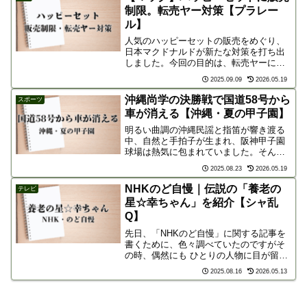
「できる幹事」を目指しましょう。
制限。転売ヤー対策【プラレー
ル】
人気のハッピーセットの販売をめぐり、
日本マクドナルドが新たな対策を打ち出
しました。今回の目的は、転売ヤーによ
る大量購入を防ぎ、食品廃棄（フードロ
2025.09.09
2026.05.19
ス）を減らすことです。※ハッピーセッ
ト問題の前段については、過去の関連記
沖縄尚学の決勝戦で国道58号から
スポーツ
事を参考にしていただけれ...
車が消える【沖縄・夏の甲子園】
明るい曲調の沖縄民謡と指笛が響き渡る
中、自然と手拍子が生まれ、阪神甲子園
球場は熱気に包まれていました。そんな
大声援を背に、沖縄尚学が夏の甲子園で
2025.08.23
2026.05.19
初の決勝戦が開催された日、沖縄の主要
道路である国道58号線から車が消えると
NHKのど自慢｜伝説の「養老の
テレビ
いう驚きの現象が話題と...
星☆幸ちゃん」を紹介【シャ乱
Q】
先日、「NHKのど自慢」に関する記事を
書くために、色々調べていたのですがそ
の時、偶然にも ひとりの人物に目が留ま
ってしまいました。彼の名は「養老の星
2025.08.16
2026.05.13
☆幸ちゃん」。その強烈な個性と歌唱力
で、かつて日本中を席巻した伝説の人物
です。今回は、そんな...