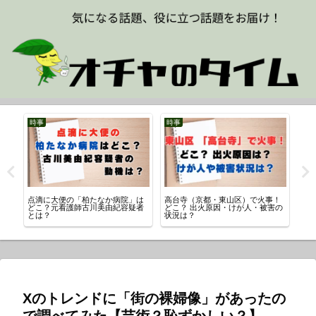
時事
時事
ス
う
点滴に大便の「柏たなか病院」は
高台寺（京都・東山区）で火事！
【
どこ？元看護師古川美由紀容疑者
どこ？ 出火原因・けが人・被害の
村
とは？
状況は？
流
Xのトレンドに「街の裸婦像」があったの
で調べてみた【芸術？恥ずかしい？】