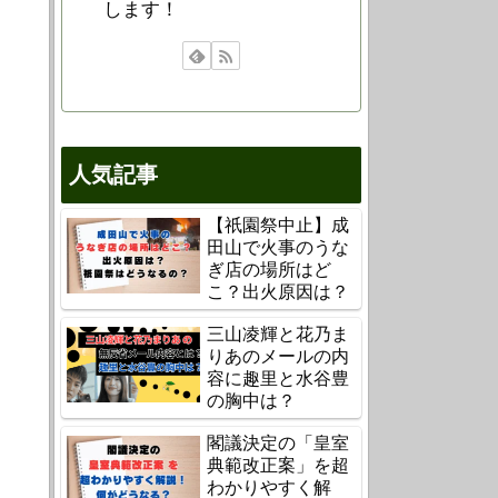
します！
人気記事
【祇園祭中止】成
田山で火事のうな
ぎ店の場所はど
こ？出火原因は？
三山凌輝と花乃ま
りあのメールの内
容に趣里と水谷豊
の胸中は？
閣議決定の「皇室
典範改正案」を超
わかりやすく解