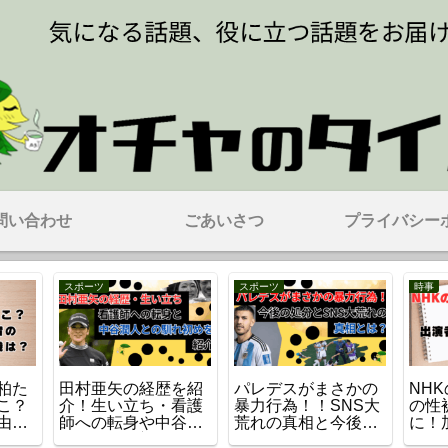
問い合わせ
ごあいさつ
プライバシー
スポーツ
スポーツ
時事
柏た
田村亜矢の経歴を紹
パレデスがまさかの
NH
こ？
介！生い立ち・看護
暴力行為！！SNS大
の性
由紀
師への転身や中谷潤
荒れの真相と今後の
に！
人との馴れ初めも！
処分とは？
組は