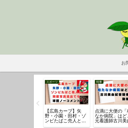
お
分類
スポーツ
時事
イオン 社長】吉田
【広島カープ】矢
点滴に大便の「
夫の経歴・学歴・
野・小園・田村・ゾ
なか病院」はど
供、妻や家族構成
ンビたばこ売人と同
元看護師古川美
調査
席写真流出！球団は
容疑者とは？