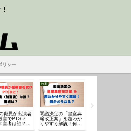
ポリシー
時事
時事
Kの職員が出演者
閣議決定の「皇室典
【名古屋市】男性
被害でPTSD
範改正案」を超わか
落女性巻き込み事
加害者は誰？番
りやすく解説！何が
のマンションはど
？
どうなる？
こ？ 転落の理由は