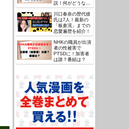
説！何がどうな
る？
川口春奈の歴代彼
氏は7人！最新の
「板倉滉」までの
恋愛遍歴を紹介！
NHKの職員が出演
者の性被害で
PTSDに！加害者
は誰？番組は？