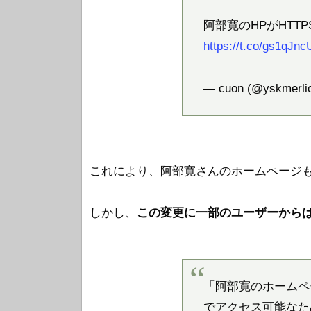
阿部寛のHPがHTT
https://t.co/gs1qJn
— cuon (@yskmerli
これにより、阿部寛さんのホームページ
しかし、
この変更に一部のユーザーから
「阿部寛のホームペ
でアクセス可能なた