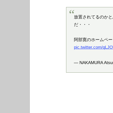
放置されてるのかと
だ・・・
阿部寛のホームペ
pic.twitter.com/qL
— NAKAMURA Atsush