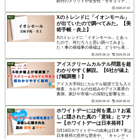
給付のメリットや安全性・セキュリティ
の課題、減税を求めるネットのリアルな
2026.07.03
声まで、新制度の問題点と利便性を分か
りやすく紹介。
Xのトレンドに「イオンモール」
雑記
が出ていたので調べてみた。【美
術手帳・炎上】
Xのトレンドに「イオンモール」とあっ
たので、何だろうと思い調べてみまし
た！事の発端事の発端は、どうやら美術
専門誌「美術手帖」編集長の橋爪勇介さ
2025.08.14
2026.05.19
んのポストだったようです。すでにポス
トは非公開になっているようですが、投
アイスクリームカルテル問題を超
時事
稿の内容は、、橋爪勇介さん...
わかりやすく解説。【6社が値上
げ幅調整！】
アイス大手6社にカルテル疑惑で立ち入り
検査。カルテルの仕組みやアイス業界の
裏側、家計や市場への深刻な影響を分か
りやすく解説します。
2026.06.16
2026.06.22
ホワイトデーには何を選ぶ？お返
雑記
しに隠された真の「意味」とマナ
ー【ホワイトデーは日本発祥】
3月14日ホワイトデーの由来は日本？実は
日本発祥の意外な歴史や、「キャンディ