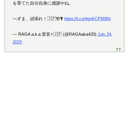
を育てた自分自身に感謝やね。
へずま、頑張れ！🇯🇵🦌❣️
https://t.co/4gnKCFM8Nj
— RAGA a.k.a.雷音⚡️🇯🇵 (@RAGAaka420)
July 24,
2025