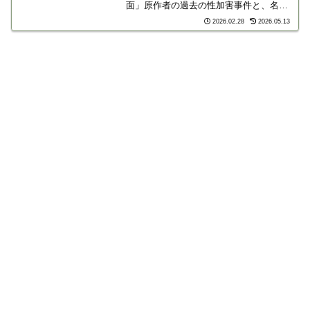
面」原作者の過去の性加害事件と、名義
を変えて起用した編集部の隠蔽体質への
2026.02.28
2026.05.13
不信感です。小学館の声明が不十分との
批判が集まる中、作家たちが抗議の声を
あげる経緯をまとめました。