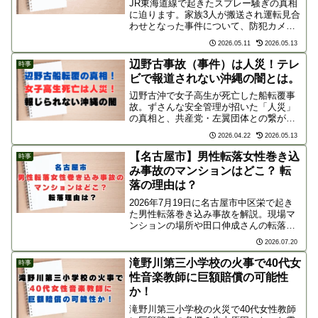
JR東海道線で起きたスプレー騒ぎの真相
に迫ります。家族3人が搬送され運転見合
わせとなった事件について、防犯カメラ
の謎や「誰が何のためにやったのか」を3
2026.05.11
2026.05.13
つの仮説から徹底考察。ネット上の反応
や疑問の声もわかりやすくまとめまし
辺野古事故（事件）は人災！テレ
時事
た。
ビで報道されない沖縄の闇とは。
辺野古沖で女子高生が死亡した船転覆事
故。ずさんな安全管理が招いた「人災」
の真相と、共産党・左翼団体との繋が
り、そしてメディアがこの事件を報じな
2026.04.22
2026.05.13
い驚きの理由を徹底解説。亡くなった生
徒の無念と沖縄の闇を、ブログで広く世
【名古屋市】男性転落女性巻き込
時事
間に伝えます。
み事故のマンションはどこ？ 転
落の理由は？
2026年7月19日に名古屋市中区栄で起き
た男性転落巻き込み事故を解説。現場マ
ンションの場所や田口伸成さんの転落理
由、被害者・稲葉朋来さん側への損害賠
2026.07.20
償請求の可否、相続放棄の課題など全容
をまとめました。
滝野川第三小学校の火事で40代女
時事
性音楽教師に巨額賠償の可能性
か！
滝野川第三小学校の火災で40代女性教師