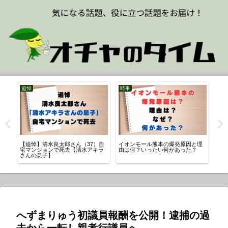
追悼
時事
【追悼】清水良太郎さん（37）自
イオンモール熊本の爆発原因と理
趣
？
宅マンションで死去【清水アキラ
由は何？いったい何があった？
か
さんの息子】
へずまりゅう初議員報酬を公開！逮捕の過
去から一転し親孝行議員へ