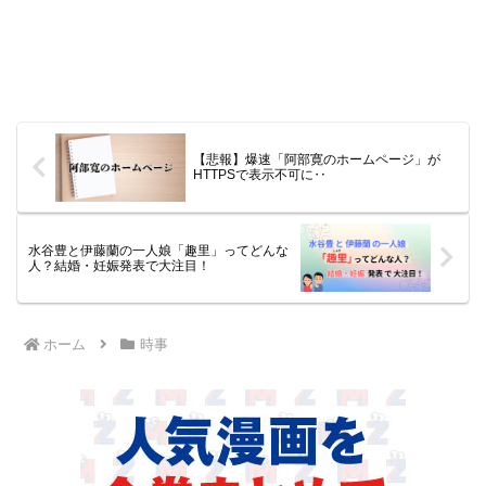
【悲報】爆速「阿部寛のホームページ」が
HTTPSで表示不可に‥
水谷豊と伊藤蘭の一人娘「趣里」ってどんな
人？結婚・妊娠発表で大注目！
ホーム
時事