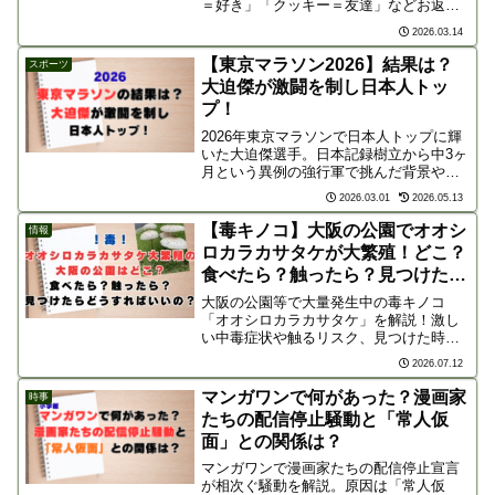
＝好き」「クッキー＝友達」などお返し
の品に隠された意味をPREP法で詳しく
2026.03.14
解説。失敗しないためのマナーや、贈る
相手に合わせた選び方のヒントが満載で
【東京マラソン2026】結果は？
スポーツ
す。
大迫傑が激闘を制し日本人トッ
プ！
2026年東京マラソンで日本人トップに輝
いた大迫傑選手。日本記録樹立から中3ヶ
月という異例の強行軍で挑んだ背景や、
終盤の激闘を制した「耐久力」の秘密を
2026.03.01
2026.05.13
徹底解説。独自の哲学で限界に挑み続け
る大迫選手のレース後コメントと次戦へ
【毒キノコ】大阪の公園でオオシ
情報
の展望に迫ります。
ロカラカサタケが大繁殖！どこ？
食べたら？触ったら？見つけたら
どうすればいいの？
大阪の公園等で大量発生中の毒キノコ
「オオシロカラカサタケ」を解説！激し
い中毒症状や触るリスク、見つけた時の
対処法、犬の守り方から、がん治療薬へ
2026.07.12
の応用を目指す最新研究まで詳しく紹介
します。
マンガワンで何があった？漫画家
時事
たちの配信停止騒動と「常人仮
面」との関係は？
マンガワンで漫画家たちの配信停止宣言
が相次ぐ騒動を解説。原因は「常人仮