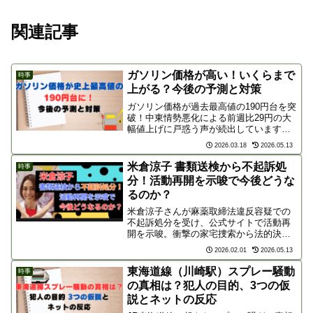
関連記事
ガソリン価格が高い！いくらまで
時事
上がる？今後の予測と対策
ガソリン価格が過去最高値の190円台を突
破！中東情勢悪化による前週比29円の大
幅値上げに戸惑う声が続出しています。
本記事では、価格高騰の理由と今後の予
2026.03.18
2026.05.13
測を徹底解説。一喜一憂せず、この事態
を冷静に乗り切るための具体的な対策を
米倉涼子 書類送検から不起訴処
時事
お伝えします。
分！活動再開を示唆で今後どうな
るのか？
米倉涼子さんが麻薬取締法違反容疑での
不起訴処分を受け、公式サイトで活動再
開を示唆。衝撃の家宅捜索から法的決着
までの経緯をタイムラインで解説しま
2026.02.01
2026.05.13
す。50歳を迎えた「視聴率女王」の今後
の芸能活動や、ドラマ復帰の可能性を徹
東海道線（川崎駅）スプレー騒動
時事
底予測！
の真相は？犯人の目的、3つの仮
説とネットの反応