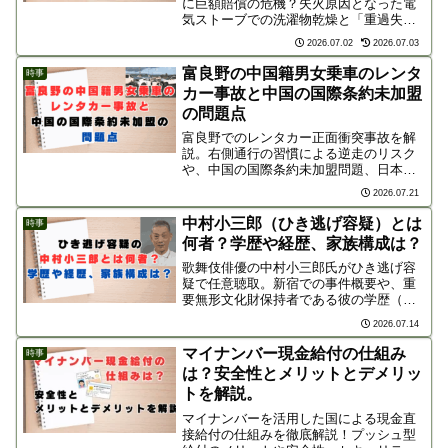
に巨額賠償の危機？失火原因となった電
気ストーブでの洗濯物乾燥と「重過失」
の判断基準、学校側の安全管理責任、数
2026.07.02
2026.07.03
億円規模とされる賠償金の内訳を分かり
やすく解説します。
富良野の中国籍男女乗車のレンタ
時事
カー事故と中国の国際条約未加盟
の問題点
富良野でのレンタカー正面衝突事故を解
説。右側通行の習慣による逆走のリスク
や、中国の国際条約未加盟問題、日本で
運転できる理由（カラクリ）、外免切替
2026.07.21
の課題や今後求められる事故防止対策を
分かりやすく紹介します。
中村小三郎（ひき逃げ容疑）とは
時事
何者？学歴や経歴、家族構成は？
歌舞伎俳優の中村小三郎氏がひき逃げ容
疑で任意聴取。新宿での事件概要や、重
要無形文化財保持者である彼の学歴（修
業歴）、経歴、中村屋での家族以上の
2026.07.14
絆、今後の書類送検や免許取り消し等の
展開を徹底解説。
マイナンバー現金給付の仕組み
時事
は？安全性とメリットとデメリッ
トを解説。
マイナンバーを活用した国による現金直
接給付の仕組みを徹底解説！プッシュ型