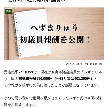
時事
2025.08.28
2026.05.19
元迷惑系YouTuberで、現在は奈良市議会議員の「へずまりゅ
う」氏の
初議員報酬596,000円（手取り額は401,200円）
と、
その報酬を親孝行の為に使ったことが話題になっています。
かつて悪い意味で世間を騒がせまくったへずま氏の今回の話
題をお伝えします。