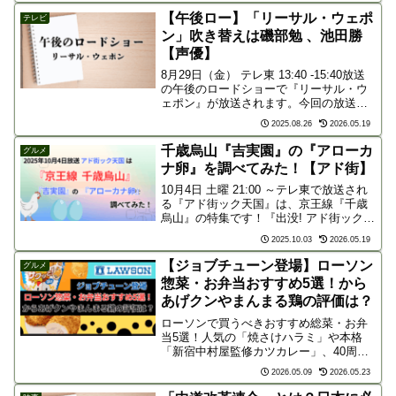
番化を徹底解説！
【午後ロー】「リーサル・ウェポ
テレビ
ン」吹き替えは磯部勉 、池田勝
【声優】
8月29日（金） テレ東 13:40 -15:40放送
の午後のロードショーで『リーサル・ウ
ェポン』が放送されます。今回の放送で
は、メル・ギブソン演じる「マーティ
2025.08.26
2026.05.19
ン・リッグス」の吹き替えを「磯部勉」
さん、ダニー・グローヴァー演じる「ロ
千歳烏山『吉実園』の『アローカ
グルメ
ジャー・...
ナ卵』を調べてみた！【アド街】
10月4日 土曜 21:00 ～テレ東で放送され
る『アド街ック天国』は、京王線『千歳
烏山』の特集です！『出没! アド街ック天
国』京王線・井の頭線を特集、10月に4週
2025.10.03
2026.05.19
連続#鉄道 #鉄道ニュース #電車 #京王線
#井の頭線 #テレ東 #アド街...
【ジョブチューン登場】ローソン
グルメ
惣菜・お弁当おすすめ5選！から
あげクンやまんまる鶏の評価は？
ローソンで買うべきおすすめ総菜・お弁
当5選！人気の「焼さけハラミ」や本格
「新宿中村屋監修カツカレー」、40周年
記念の「からあげクン」まで、コスパや
2026.05.09
2026.05.23
満足度を5段階で徹底レビューします。今
日のランチや夕食選びの参考にぜひご覧