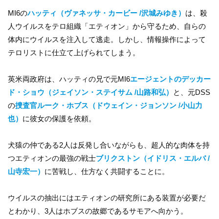
MI6の
ハッティ（ヴァネッサ・カービー /沢城みゆき）
は、殺
人ウイルスをテロ組織「エティオン」から守るため、自らの
体内にウイルスを注入して逃走。しかし、情報操作によって
テロリストに仕立て上げられてしまう。
英米両政府は、ハッティの兄で元MI6
エージェントのデッカー
ド・ショウ（ジェイソン・ステイサム /山路和弘）
と、元DSS
の
捜査官ルーク・ホブス（ドウェイン・ジョンソン /小山力
也）
に彼女の保護を依頼。
犬猿の仲である2人は反発し合いながらも、超人的な肉体を持
つエティオンの最強の戦士
ブリクストン（イドリス・エルバ /
山寺宏一）
に苦戦し、仕方なく共闘することに。
ウイルスの抽出にはエティオンの研究所にある装置が必要だ
とわかり、3人はホブスの故郷であるサモアへ向かう。