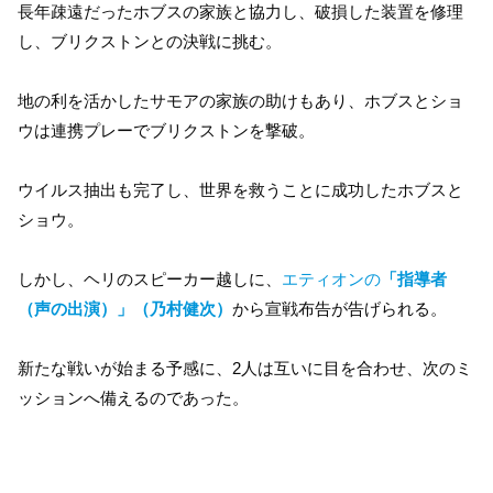
長年疎遠だったホブスの家族と協力し、破損した装置を修理
し、ブリクストンとの決戦に挑む。
地の利を活かしたサモアの家族の助けもあり、ホブスとショ
ウは連携プレーでブリクストンを撃破。
ウイルス抽出も完了し、世界を救うことに成功したホブスと
ショウ。
しかし、ヘリのスピーカー越しに、
エティオンの
「指導者
（声の出演）」（乃村健次）
から宣戦布告が告げられる。
新たな戦いが始まる予感に、2人は互いに目を合わせ、次のミ
ッションへ備えるのであった。