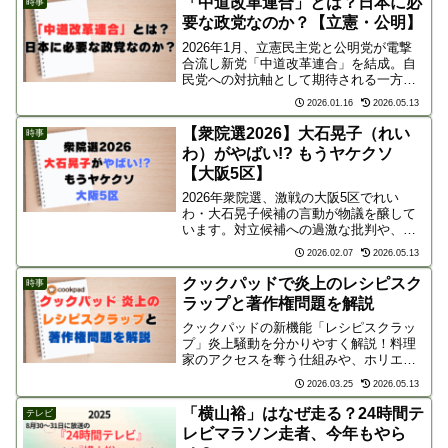
「中道改革連合」とは？日本に必
時事
ください。
要な政党なのか？【立憲・公明】
2026年1月、立憲民主党と公明党が電撃
合流し新党「中道改革連合」を結成。自
民党への対抗軸として期待される一方、
保守層からは「対中弱腰外交」への強い
2026.01.16
2026.05.13
懸念が噴出しています。日本の主権や安
保は守られるのか？新勢力の正体と外交
【衆院選2026】大石晃子（れい
時事
リスクを詳しく解説します。
わ）がやばい!? もうヤケクソ
【大阪5区】
2026年衆院選、激戦の大阪5区でれい
わ・大石晃子候補の言動が物議を醸して
います。対立候補への過激な批判や、山
本太郎氏の議員辞職に伴う孤立無援の戦
2026.02.07
2026.05.13
い。「ヤケクソ」と自認する捨て身の戦
術に、冷ややかな世間の反応や現場の状
クックパッドで炎上のレシピスク
時事
況を詳しく解説します。
ラップと著作権問題を解説
クックパッドの新機能「レシピスクラッ
プ」炎上騒動を分かりやすく解説！料理
家のアクセスを奪う仕組みや、ホリエモ
ンとリュウジの著作権論争から見えてく
2026.03.25
2026.05.13
る「法とモラル」の問題点とは？クリエ
イターの財産であるレシピとプラットフ
「横山裕」はなぜ走る？24時間テ
テレビ
ォームのあり方を考察します。
レビマラソン走者、今年もやら