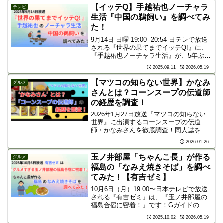
【イッテQ】手越祐也ノーチャラ
テレビ
生活『中国の鵜飼い』を調べてみ
た！
9月14日 日曜 19:00 -20:54 日テレで放送
される『世界の果てまでイッテQ!』に、
『手越祐也ノーチャラ生活』が、5年ぶり
に帰ってきます！Gガイドの予告による
2025.09.11
2026.05.19
と、今回の帰ってきたノーチャラ生活！
は『中国で鵜飼い達人に弟子入り』と
【マツコの知らない世界】かなみ
グルメ
の...
さんとは？コーンスープの伝道師
の経歴を調査！
2026年1月27日放送『マツコの知らない
世界』に出演するコーンスープの伝道
師・かなみさんを徹底調査！同人誌を出
すほどの熱狂的な愛を持つ彼女の経歴や
2026.01.26
正体とは？番組で紹介される激ウマ市販
品や日本初の専門店、マツコ絶賛のアレ
玉ノ井部屋「ちゃんこ長」が作る
グルメ
ンジ術も先取りチェック！
福島の「なみえ焼きそば」を調べ
てみた！【有吉ゼミ】
10月6日（月）19:00〜日本テレビで放送
される『有吉ゼミ』は、『玉ノ井部屋の
福島合宿に密着！』です！Gガイドの番
組予告には「元寿司職人ちゃんこ長の絶
2025.10.02
2026.05.19
品料理を爆食」とありました。このちゃ