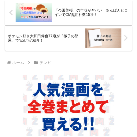
「今田美桜」の年収がヤバい！あんぱんヒロ
インでCM起用社数15社！
ポケモン好き大和田伸也77歳が「徹子の部
屋」で“ぬい活”紹介！
ホーム
テレビ