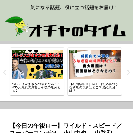
スポーツ
時事
ス
新の
パレデスがまさかの暴力行為！！
【祇園祭中止】成田山で火事のう
【
SNS大荒れの真相と今後の処分と
なぎ店の場所はどこ？出火原因
村
は？
は？
流
【今日の午後ロー】ワイルド・スピード／
スーパーコンボは、小山力也 、山路和