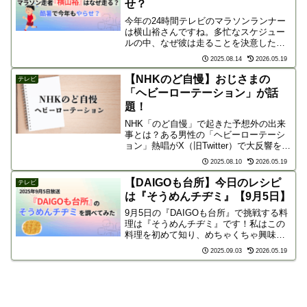
せ？
今年の24時間テレビのマラソンランナー
は横山裕さんですね。多忙なスケジュー
ルの中、なぜ彼は走ることを決意したの
でしょうか？そして、毎年恒例の「やら
2025.08.14
2026.05.19
せ疑惑」は今年も浮上するのか‥彼の生
い立ちや過去の出来事を振り返りなが
【NHKのど自慢】おじさまの
テレビ
ら、その走る理由と、この...
「ヘビーローテーション」が話
題！
NHK「のど自慢」で起きた予想外の出来
事とは？ある男性の「ヘビーローテーシ
ョン」熱唱がX（旧Twitter）で大反響を呼
んだ理由を解説します。
2025.08.10
2026.05.19
【DAIGOも台所】今日のレシピ
テレビ
は『そうめんチヂミ』【9月5日】
9月5日の『DAIGOも台所』で挑戦する料
理は『そうめんチヂミ』です！私はこの
料理を初めて知り、めちゃくちゃ興味が
沸いたので、一足先に調べてみました！
2025.09.03
2026.05.19
そうめんチヂミとはそうめんチヂミは、
余ってしまったそうめんを有効活用でき
るアレンジレシピの...