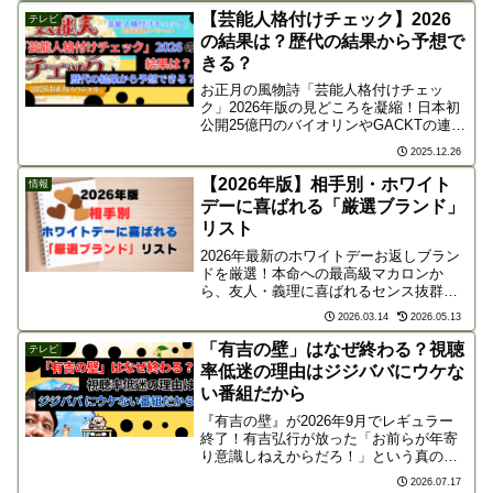
んこ長が作る豪快な料理のなかでも、私
【芸能人格付けチェック】2026
テレビ
が特に気になった...
の結果は？歴代の結果から予想で
きる？
お正月の風物詩「芸能人格付けチェッ
ク」2026年版の見どころを凝縮！日本初
公開25億円のバイオリンやGACKTの連勝
記録の行方は？出演者一覧に加え、過去
2025.12.26
の戦績も一覧表で掲載。番組を観る前に
これまでの衝撃の結末を復習しておきま
【2026年版】相手別・ホワイト
情報
しょう！
デーに喜ばれる「厳選ブランド」
リスト
2026年最新のホワイトデーお返しブラン
ドを厳選！本命への最高級マカロンか
ら、友人・義理に喜ばれるセンス抜群の
クッキー缶、甘いものが苦手な方へのケ
2026.03.14
2026.05.13
ア用品まで相手別に紹介します。トレン
ドの「ご褒美感」を意識した、外さない
「有吉の壁」はなぜ終わる？視聴
テレビ
ギフト選びの決定版です。
率低迷の理由はジジババにウケな
い番組だから
『有吉の壁』が2026年9月でレギュラー
終了！有吉弘行が放った「お前らが年寄
り意識しねえからだろ！」という真の理
由とは？視聴率低迷の現実、マンネリ
2026.07.17
化、有吉の私生活の変化、10月からの特