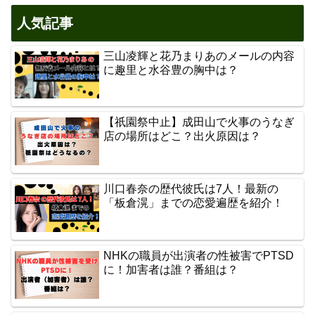
人気記事
三山凌輝と花乃まりあのメールの内容
に趣里と水谷豊の胸中は？
【祇園祭中止】成田山で火事のうなぎ
店の場所はどこ？出火原因は？
川口春奈の歴代彼氏は7人！最新の
「板倉滉」までの恋愛遍歴を紹介！
NHKの職員が出演者の性被害でPTSD
に！加害者は誰？番組は？