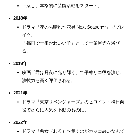
上京し、本格的に芸能活動をスタート。
2018年
ドラマ『花のち晴れ〜花男 Next Season〜』でブレ
イク。
「福岡で一番かわいい子」として一躍脚光を浴び
る。
2019年
映画『君は月夜に光り輝く』で平林リコ役を演じ、
演技力も高く評価される。
2021年
ドラマ『東京リベンジャーズ』のヒロイン・橘日向
役でさらに人気を不動のものに。
2022年
ドラマ『悪女（わる）〜働くのがカッコ悪いなんて