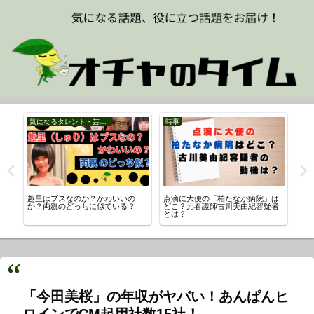
気になるタレント・芸能人
時事
時
）自
趣里はブスなのか？かわいいの
点滴に大便の「柏たなか病院」は
食料
ラ
か？両親のどっちに似ている？
どこ？元看護師古川美由紀容疑者
る
とは？
「今田美桜」の年収がヤバい！あんぱんヒ
ロインでCM起用社数15社！