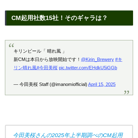
CM起用社数15社！そのギャラは？
キリンビール「 晴れ風 」
新CMは本日から放映開始です！
@Kirin_Brewery
#キ
リン晴れ風
#今田美桜
pic.twitter.com/EHdkU5iGGb
— 今田美桜 Staff (@imanomiofficial)
April 15, 2025
今田美桜さんの2025年上半期
調べ
のCM起用