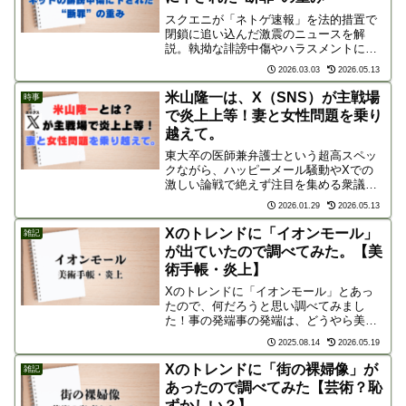
スクエニが「ネトゲ速報」を法的措置で
閉鎖に追い込んだ激震のニュースを解
説。執拗な誹謗中傷やハラスメントに対
し、企業が社員を守るため下した「断
2026.03.03
2026.05.13
罪」の重みとは？サイト閉鎖と解決金支
払いに至った経緯や、ネット社会の責任
米山隆一は、X（SNS）が主戦場
時事
ある発信の在り方を問います。
で炎上上等！妻と女性問題を乗り
越えて。
東大卒の医師兼弁護士という超高スペッ
クながら、ハッピーメール騒動やXでの
激しい論戦で絶えず注目を集める衆議院
議員・米山隆一氏。妻・室井佑月氏との
2026.01.29
2026.05.13
エピソードや過去の炎上騒動、変遷する
政治的スタンスまで、波乱万丈な歩みと
Xのトレンドに「イオンモール」
雑記
人物像を徹底解説します。
が出ていたので調べてみた。【美
術手帳・炎上】
Xのトレンドに「イオンモール」とあっ
たので、何だろうと思い調べてみまし
た！事の発端事の発端は、どうやら美術
専門誌「美術手帖」編集長の橋爪勇介さ
2025.08.14
2026.05.19
んのポストだったようです。すでにポス
トは非公開になっているようですが、投
Xのトレンドに「街の裸婦像」が
雑記
稿の内容は、、橋爪勇介さん...
あったので調べてみた【芸術？恥
ずかしい？】