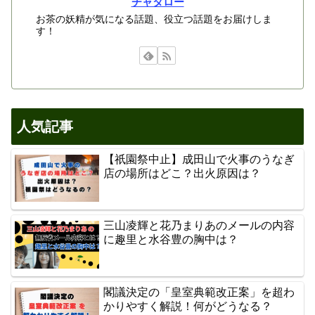
チャタロー
お茶の妖精が気になる話題、役立つ話題をお届けしま
す！
人気記事
【祇園祭中止】成田山で火事のうなぎ
店の場所はどこ？出火原因は？
三山凌輝と花乃まりあのメールの内容
に趣里と水谷豊の胸中は？
閣議決定の「皇室典範改正案」を超わ
かりやすく解説！何がどうなる？