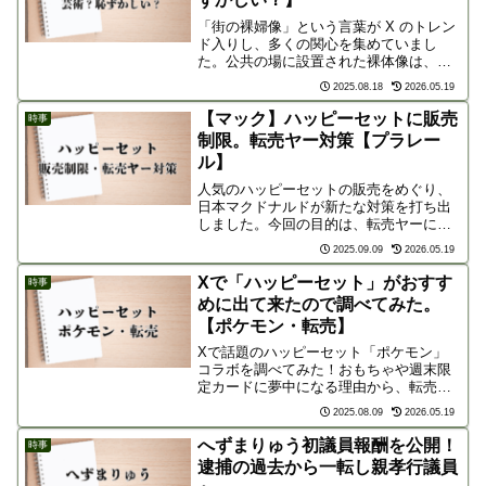
「街の裸婦像」という言葉が X のトレン
ド入りし、多くの関心を集めていまし
た。公共の場に設置された裸体像は、古
くから議論の対象となってきましたが、
2025.08.18
2026.05.19
現代の価値観の変化とともに、その存在
意義が改めて問われているようです。芸
【マック】ハッピーセットに販売
時事
術作品として受け入れら...
制限。転売ヤー対策【プラレー
ル】
人気のハッピーセットの販売をめぐり、
日本マクドナルドが新たな対策を打ち出
しました。今回の目的は、転売ヤーによ
る大量購入を防ぎ、食品廃棄（フードロ
2025.09.09
2026.05.19
ス）を減らすことです。※ハッピーセッ
ト問題の前段については、過去の関連記
Xで「ハッピーセット」がおすす
時事
事を参考にしていただけれ...
めに出て来たので調べてみた。
【ポケモン・転売】
Xで話題のハッピーセット「ポケモン」
コラボを調べてみた！おもちゃや週末限
定カードに夢中になる理由から、転売や
食品ロスの問題、マクドナルドとメルカ
2025.08.09
2026.05.19
リの対策まで、気になったことをまとめ
てみました。
へずまりゅう初議員報酬を公開！
時事
逮捕の過去から一転し親孝行議員