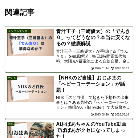
関連記事
青汁王子（三崎優太）の「でんき
インフルエンサー
０」ってどうなの？本当に安くな
るの？徹底解説
青汁王子（三崎優太）が手掛ける「でん
き０」を徹底解説！毎日1時間電気代無
料、太陽光×蓄電池による自給自足、余剰
電力の20年高値買取など、驚きの仕組み
2026.01.14
2026.05.13
を深掘りします。本当に安くなるのか、
メリット・デメリットや向いている人を
【NHKのど自慢】おじさまの
テレビ
分かりやすく紹介。
「ヘビーローテーション」が話
題！
NHK「のど自慢」で起きた予想外の出来
事とは？ある男性の「ヘビーローテーシ
ョン」熱唱がX（旧Twitter）で大反響を呼
んだ理由を解説します。
2025.08.10
2026.05.19
AIおばあちゃんのYouTube動画
雑記
でばばあがクセになってしまっ
た！