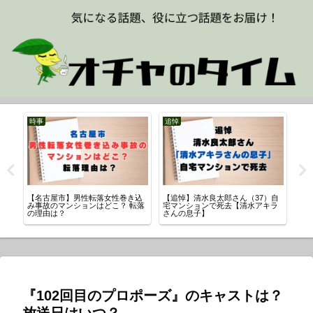
時事
追悼
【名古屋市】男性転落女性巻き込
【追悼】清水良太郎さん（37）自
川口
真
み事故のマンションはどこ？ 転落
宅マンションで死去【清水アキラ
「
の理由は？
さんの息子】
介
『102回目のプロポーズ』のキャストは？
放送日はいつ？