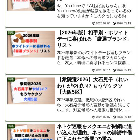
今、YouTubeで『AIおばあちゃん』系
YouTuberの動画が猛威を振るっているの
を知っていますか？このクセになる動画
は、AIのおばあちゃんYouTuberが理解不
2025.09.04
2026.05.19
能なことにチャレンジしまくるというも
ので数々の動画がアップされていま
【2026年版】相手別・ホワイト
情報
す。...
デーに喜ばれる「厳選ブランド」
リスト
2026年最新のホワイトデーお返しブラン
ドを厳選！本命への最高級マカロンか
ら、友人・義理に喜ばれるセンス抜群の
クッキー缶、甘いものが苦手な方へのケ
2026.03.14
2026.05.13
ア用品まで相手別に紹介します。トレン
ドの「ご褒美感」を意識した、外さない
【衆院選2026】大石晃子（れい
時事
ギフト選びの決定版です。
わ）がやばい!? もうヤケクソ
【大阪5区】
2026年衆院選、激戦の大阪5区でれい
わ・大石晃子候補の言動が物議を醸して
います。対立候補への過激な批判や、山
本太郎氏の議員辞職に伴う孤立無援の戦
2026.02.07
2026.05.13
い。「ヤケクソ」と自認する捨て身の戦
術に、冷ややかな世間の反応や現場の状
ネトゲ速報をスクエニが閉鎖に追
時事
況を詳しく解説します。
い込んだ理由。ネットの誹謗中傷
に下された“断罪”の重み