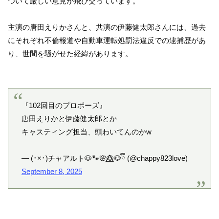
ついて厳しい意見が飛び交っています。
主演の唐田えりかさんと、共演の伊藤健太郎さんには、過去
にそれぞれ不倫報道や自動車運転処罰法違反での逮捕歴があ
り、世間を騒がせた経緯があります。
『102回目のプロポーズ』
唐田えりかと伊藤健太郎とか
キャスティング担当、頭わいてんのかw
— (･×･)チャアルト🐶🐾🌸🐶⃤🐶ྀི (@chappy823love)
September 8, 2025