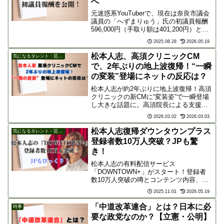
へ
元迷惑系YouTuberで、現在は奈良市議会
議員の「へずまりゅう」氏の初議員報酬
596,000円（手取り額は401,200円）と、
その報酬を親孝行の為に使ったことが話
2025.08.28
2026.05.19
題になっています。かつて悪い意味で世
間を騒がせまくったへずま氏の今回の話
松本人志、高須クリニックCM
気になるタレント・芸能人
題...
で、2年ぶりの地上波復帰！“一瞬
の変装”登場にネットの反応は？
松本人志が約2年ぶりに地上波復帰！高須
クリニックの新CMに“変装姿”で一瞬登場
し大きな話題に。高須院長による支援の
舞台裏や、放送までの壁、そして「地上
2026.03.02
2026.03.03
波にこだわるべきか？」といったネット
上の賛否両論の声を詳しく解説。お笑い
松本人志復帰ダウンタウンプラス
気になるタレント・芸能人
界の帝王の現在地に迫ります。
登録者数10万人突破？JPも驚
き！
松本人志の有料配信サービス
「DOWNTOWN+」がスタート！登録者
数10万人突破の噂とコンテンツ内容、も
のまね芸人JPへの影響を解説。
2025.11.01
2026.05.19
「中道改革連合」とは？日本に必
時事
要な政党なのか？【立憲・公明】