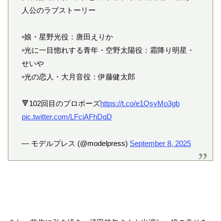
人公のラブストーリー
▫️娘・星野光役：唐田えりか
▫️光に一目惚れする青年・空野太陽役：霜降り明星・
せいや
▫️光の恋人・大月音役：伊藤健太郎
🔻102回目のプロポーズ
https://t.co/e1QsyMo3gb
pic.twitter.com/LFcjAFhDqD
— モデルプレス (@modelpress)
September 8, 2025