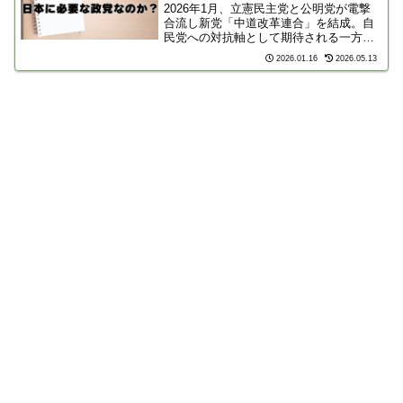
2026年1月、立憲民主党と公明党が電撃
合流し新党「中道改革連合」を結成。自
民党への対抗軸として期待される一方、
保守層からは「対中弱腰外交」への強い
2026.01.16
2026.05.13
懸念が噴出しています。日本の主権や安
保は守られるのか？新勢力の正体と外交
リスクを詳しく解説します。