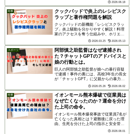
2026.06.18
劇」の連鎖と、水産業界や地域経済への
深刻な影響を解説。
クックパッドで炎上のレシピスク
時事
ラップと著作権問題を解説
クックパッドの新機能「レシピスクラッ
プ」炎上騒動を分かりやすく解説！料理
家のアクセスを奪う仕組みや、ホリエモ
ンとリュウジの著作権論争から見えてく
2026.03.25
2026.05.13
る「法とモラル」の問題点とは？クリエ
イターの財産であるレシピとプラットフ
阿部慎之助監督はなぜ逮捕され
スポーツ
ォームのあり方を考察します。
た？チャットGPTのアドバイスと
娘の行動とは。
巨人の阿部慎之助監督が娘への暴行容疑
で逮捕！事件の裏には、高校3年生の長女
が「チャットGPT」に父親からの暴力を
相談し、AIの回答通りに児童相談所へ通
2026.05.26
2026.06.02
報したという驚きの背景が。現代のテク
ノロジーが導いた異例の逮捕劇の真相を
イオンモール熊本爆破で従業員は
時事
解説します。
なぜ亡くなったのか？運命を分け
た上司の命令。
イオンモール熊本爆発事故で従業員7名が
亡くなった真相とは？避難後に戻った理
由、生死を分けた上司の指示と安全管理
の差、遺族が告発する企業の隠蔽体質ま
2026.08.01
で、災害時に人命を守るための教訓を詳