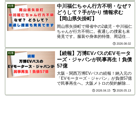
しく解説します。
中川福仁ちゃん行方不明・なぜ？
時事
どうして？手がかり 情報求む
【岡山県矢掛町】
岡山県矢掛町で帰省中の2歳児・中川福仁
ちゃんが行方不明に。夜通しの捜索も未
発見です。服装や身体的特徴、周辺住民
へのお願い、情報提供先（井原警察署）
2026.08.02
を掲載。一刻も早い保護のため情報共有
をお願いします。
【続報】万博EVバスのEVモータ
時事
ーズ・ジャパンが民事再生！負債
57億
大阪・関西万博EVバスの続報！納入元の
「EVモーターズ・ジャパン」が負債57億
で民事再生へ。大阪メトロの契約解除や
補助金返還など、ネットでは「計画倒産
2026.04.15
2026.05.13
では」と怒りの声が殺到。事態の経緯と
世間の反応を解説します。