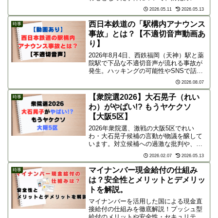
の謎や「誰が何のためにやったのか」を3
2026.05.11
2026.05.13
つの仮説から徹底考察。ネット上の反応
や疑問の声もわかりやすくまとめまし
西日本鉄道の「駅構内アナウンス
時事
た。
事故」とは？【不適切音声動画あ
り】
2026年8月4日、西鉄福岡（天神）駅と薬
院駅で下品な不適切音声が流れる事故が
発生。ハッキングの可能性やSNSで話題
の動画、警察への相談・被害届の検討な
2026.08.07
ど西日本鉄道の対応と今後の対策を詳し
く解説します。
【衆院選2026】大石晃子（れい
時事
わ）がやばい!? もうヤケクソ
【大阪5区】
2026年衆院選、激戦の大阪5区でれい
わ・大石晃子候補の言動が物議を醸して
います。対立候補への過激な批判や、山
本太郎氏の議員辞職に伴う孤立無援の戦
2026.02.07
2026.05.13
い。「ヤケクソ」と自認する捨て身の戦
術に、冷ややかな世間の反応や現場の状
マイナンバー現金給付の仕組み
時事
況を詳しく解説します。
は？安全性とメリットとデメリッ
トを解説。
マイナンバーを活用した国による現金直
接給付の仕組みを徹底解説！プッシュ型
給付のメリットや安全性・セキュリティ