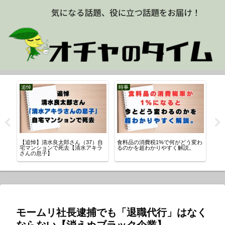
追悼
時事
理
【追悼】清水良太郎さん（37）自
食料品の消費税1%で何がどう変わ
三
宅マンションで死去【清水アキラ
るのかを超わかりやすく解説。
内
さんの息子】
モームリ社長逮捕でも「退職代行」はなく
ならない【消えぬブラック企業】