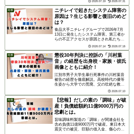
2026.07.19
2026.07.31
人の事情、生活への意外な混乱や注意点
も分かります。
ニチレイで起きたシステム障害の
時事
原因は？生じる影響と復旧のめど
は？
食品大手ニチレイグループで2026年7月
13日に発生したシステム障害。第三者か
らの不正アクセスが原因とされ私たちの
生活に身近な冷凍食品の出荷や物流網に
2026.07.14
2026.07.16
大きな影響が出始めています。「一体何
が起きたのか？」「お気に入りの冷凍食
懲役30年判決に控訴の「川村葉
時事
品は買えなくなるの...
音」の経歴を出身校・家族・彼氏
画像とともに紹介！
江別市男子大学生暴行死事件の川村葉音
被告の経歴を徹底解説。高校時代の優等
生姿から大学での荒廃、父の壮絶な教育
方針、彼氏「げん」との関係や画像特
2026.07.10
定、懲役30年判決と控訴の最新状況まで
が丸分かりです。
【悲報】だしの素の「調味」が破
時事
産！負債総額約11億9000万円の
悲劇とは。
旨味調味料製造の「調味」が関連会社を
含め負債11億9000万円で破産。東日本大
震災での被災、巨額の借入金、傷心のな
か訪れた創業者の死去という「3つの悲