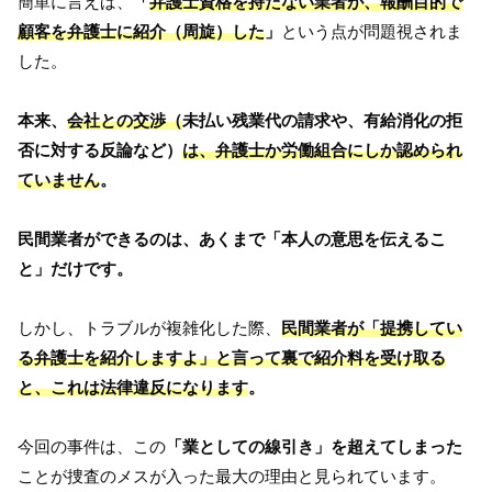
簡単に言えば、
「
弁護士資格を持たない業者が、報酬目的で
顧客を弁護士に紹介（周旋）した
」
という点が問題視されま
した。
本来、
会社との交渉（
未払い残業代の請求や、有給消化の拒
否に対する反論など）
は、弁護士か労働組合にしか認められ
ていません
。
民間業者ができるのは、あくまで「本人の意思を伝えるこ
と」だけです。
しかし、トラブルが複雑化した際、
民間業者が「提携してい
る弁護士を紹介しますよ」と言って裏で紹介料を受け取る
と、これは法律違反になります
。
今回の事件は、この
「業としての線引き」を超えてしまった
ことが捜査のメスが入った最大の理由と見られています。