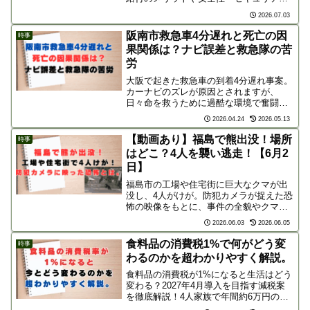
の課題、減税を求めるネットのリアルな
2026.07.03
声まで、新制度の問題点と利便性を分か
りやすく紹介。
阪南市救急車4分遅れと死亡の因
時事
果関係は？ナビ誤差と救急隊の苦
労
大阪で起きた救急車の到着4分遅れ事案。
カーナビのズレが原因とされますが、
日々命を救うために過酷な環境で奮闘す
る救急隊を責めるべきでしょうか？ネッ
2026.04.24
2026.05.13
ト上の擁護の声や、スムーズな救急搬送
のために私たちができる協力体制につい
【動画あり】福島で熊出没！場所
時事
て解説します。
はどこ？4人を襲い逃走！【6月2
日】
福島市の工場や住宅街に巨大なクマが出
没し、4人がけが。防犯カメラが捉えた恐
怖の映像をもとに、事件の全貌やクマの
恐るべき行動、ネットのリアルな反応を
2026.06.03
2026.06.05
徹底解説。市街地にも迫るクマの脅威か
ら身を守るための正しい対処法を学びま
食料品の消費税1%で何がどう変
時事
しょう。
わるのかを超わかりやすく解説。
食料品の消費税が1%になると生活はどう
変わる？2027年4月導入を目指す減税案
を徹底解説！4人家族で年間約6万円の節
約効果や、なぜ0%じゃないのかという大