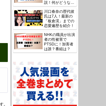
説！何がどうな
る？
川口春奈の歴代彼
氏は7人！最新の
「板倉滉」までの
恋愛遍歴を紹介！
NHKの職員が出演
者の性被害で
PTSDに！加害者
は誰？番組は？
す。