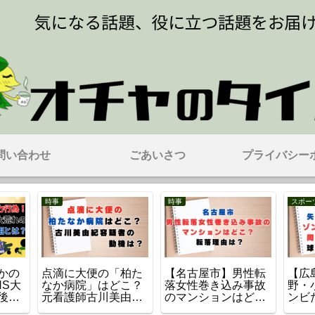
問い合わせ
ごあいさつ
プライバシー
時事
時事
スポー
かの
点滴に大便の「柏た
【名古屋市】男性転
【広
NS大
なか病院」はどこ？
落女性巻き込み事故
野・
後の
元看護師古川美由紀
のマンションはど
ンビ
容疑者とは？
こ？ 転落の理由は？
席写