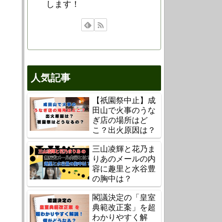
します！
人気記事
【祇園祭中止】成
田山で火事のうな
ぎ店の場所はど
こ？出火原因は？
三山凌輝と花乃ま
りあのメールの内
容に趣里と水谷豊
の胸中は？
閣議決定の「皇室
典範改正案」を超
わかりやすく解