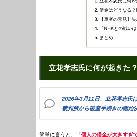
立花孝志氏に何が
借金はどうなる？
【筆者の意見】失
「NHKとの戦い
まとめ
立花孝志氏に何が起きた
2026年3月11日、立花孝
裁判所から破産手続きの開始
簡単に言うと、
「個人の借金が大きすぎ