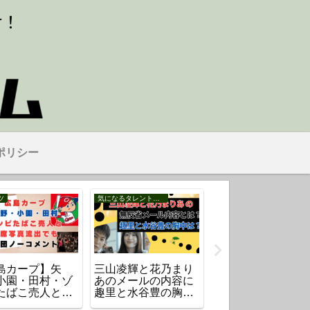
ポリシー
ツ
気になるタレント・芸能人
追悼
島カープ】矢
三山凌輝と花乃まり
【追悼】清水良太
小園・田村・ゾ
あのメールの内容に
さん（37）自宅マ
たばこ売人と同
趣里と水谷豊の胸中
ションで死去【清
真流出！球団は
は？
アキラさんの息子