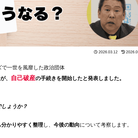
2026.03.12
2026.0
ズで一世を風靡した政治団体
自己破産
氏が、
の手続きを開始したと発表しました。
でしょうか？
も分かりやすく整理
し、
今後の動向
について考察します。