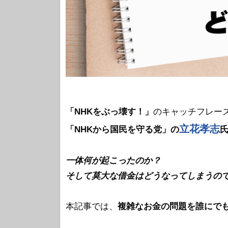
「NHKをぶっ壊す！」
のキャッチフレー
立花孝志
「NHKから国民を守る党」の
一体何が起こったのか？
そして莫大な借金はどうなってしまうの
本記事では、
複雑なお金の問題を誰にで