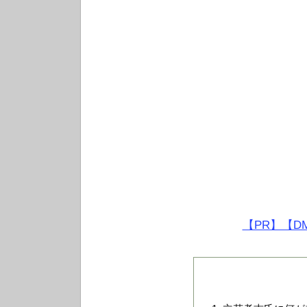
【PR】【D