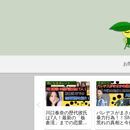
お
事
気になるタレント・芸能人
スポーツ
料品の消費税1%で
川口春奈の歴代彼氏
パレデスがまさ
がどう変わるのか
は7人！最新の「板
暴力行為！！S
超わかりやすく解
倉滉」までの恋愛遍
荒れの真相と今
。
歴を紹介！
処分とは？