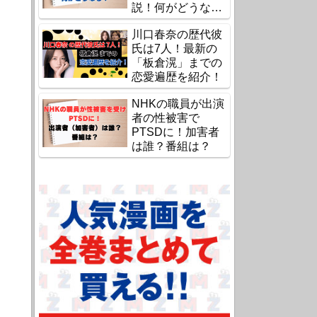
説！何がどうな
る？
川口春奈の歴代彼
氏は7人！最新の
「板倉滉」までの
恋愛遍歴を紹介！
NHKの職員が出演
者の性被害で
PTSDに！加害者
は誰？番組は？