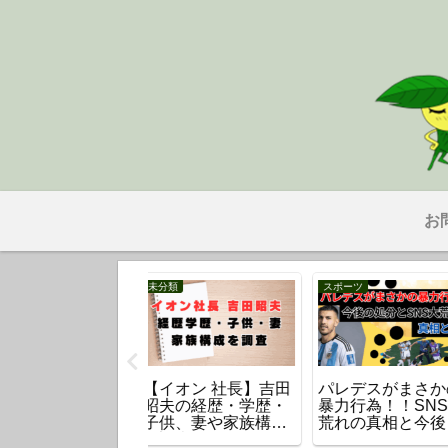
お
事
時事
時事
議決定の「皇室典
イオンモール熊本の
【祇園祭中止】
改正案」を超わか
爆発原因と理由は
山で火事のうな
やすく解説！何が
何？いったい何があ
の場所はどこ？
うなる？
った？
原因は？