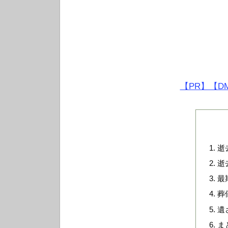
【PR】【D
逝
逝
最
葬
遺
ま