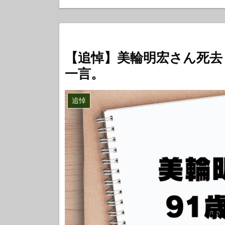
【追悼】美輪明宏さん死去 
一言。
追悼