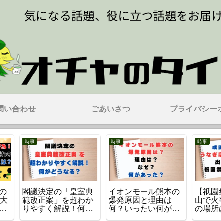
問い合わせ
ごあいさつ
プライバシー
スポーツ
時事
時事
成田
【広島カープ】矢
高台寺（京都・東山
ニチ
ぎ店
野・小園・田村・ゾ
区）で火事！どこ？
ステ
出火
ンビたばこ売人と同
出火原因・けが人・
は？
席写真流出！球団は
被害の状況は？
旧の