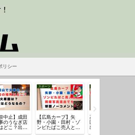
ポリシー
時事
スポーツ
レイで起きたシ
【名古屋市】男性転
田村亜矢の経歴を
ム障害の原因
落女性巻き込み事故
介！生い立ち・看
生じる影響と復
のマンションはど
師への転身や中谷
めどは？
こ？ 転落の理由は？
人との馴れ初めも