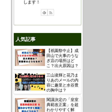
します！
人気記事
【祇園祭中止】成
田山で火事のうな
ぎ店の場所はど
こ？出火原因は？
三山凌輝と花乃ま
りあのメールの内
容に趣里と水谷豊
の胸中は？
閣議決定の「皇室
典範改正案」を超
わかりやすく解