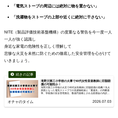
「電気ストーブの周辺には絶対に物を置かない」
「洗濯物をストーブの上部や近くに絶対に干さない」
NITE（製品評価技術基盤機構）の度重なる警告を今一度一人
一人が強く認識し
身近な家電の危険性を正しく理解して
悲惨な火災を未然に防ぐための徹底した安全管理を心がけて
いきましょう。
滝野川第三小学校の火事で40代女性音楽教師に巨額賠
償の可能性か！
滝野川第三小学校の火災で40代女性教師に巨額賠償の危機？失火
原因となった電気ストーブでの洗濯物乾燥と「重過失」の判断基
準、学校側の安全管理責任、数億円規模とされる賠償金の内訳を
分かりやすく解説します。
2026.07.03
オチャのタイム