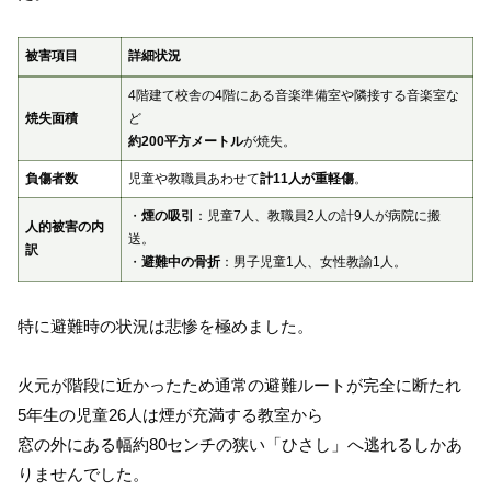
被害項目
詳細状況
4階建て校舎の4階にある音楽準備室や隣接する音楽室な
焼失面積
ど
約200平方メートル
が焼失。
負傷者数
児童や教職員あわせて
計11人が重軽傷
。
・
煙の吸引
：児童7人、教職員2人の計9人が病院に搬
人的被害の内
送。
訳
・
避難中の骨折
：男子児童1人、女性教諭1人。
特に避難時の状況は悲惨を極めました。
火元が階段に近かったため通常の避難ルートが完全に断たれ
5年生の児童26人は煙が充満する教室から
窓の外にある幅約80センチの狭い「ひさし」へ逃れるしかあ
りませんでした。