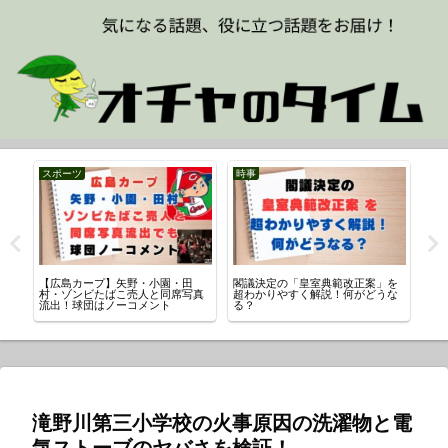
スポーツ
時事
時
ルで
【広島カープ】矢野・小園・田
閣議決定の「皇室典範改正案」を
イ
村・ゾンビたばこ売人と同席写真
超わかりやすく解説！何がどうな
由
流出！球団はノーコメント
る？
滝野川第三小学校の火事原因の洗濯物と電
気ストーブのヤバさを検証！