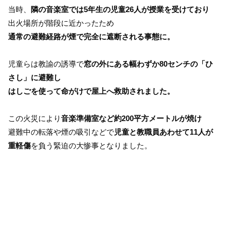
当時、
隣の音楽室では5年生の児童26人が授業を受けており
出火場所が階段に近かったため
通常の避難経路が煙で完全に遮断される事態に。
児童らは教諭の誘導で
窓の外にある幅わずか80センチの「ひ
さし」に避難し
はしごを使って命がけで屋上へ救助されました。
この火災により
音楽準備室など約200平方メートルが焼け
避難中の転落や煙の吸引などで
児童と教職員あわせて11人が
重軽傷
を負う緊迫の大惨事となりました。